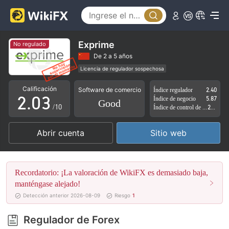
0
Exprime
No regulado
0
1
De 2 a 5 años
Licencia de regulador sospechosa
1
2
Auto-investigación
Zona de negocio sospechoso
Calificación
Software de comercio
Índice regulador
2.40
Riesgo potencial alto
2
.
0
3
Índice de negocio
5.87
Good
/10
Índice de control de riesgo
2.95
3
1
4
Abrir cuenta
Sitio web
4
2
5
5
3
6
Recordatorio: ¡La valoración de WikiFX es demasiado baja,
6
4
7
manténgase alejado!
Detección anterior 2026-08-09
Riesgo
1
7
5
8
Regulador de Forex
8
6
9