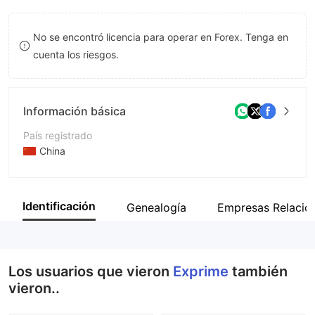
9
7
No se encontró licencia para operar en Forex. Tenga en
8
cuenta los riesgos.
9
Información básica
País registrado
China
Período de Funcionamiento
De 2 a 5 años
Identificación
Genealogía
Empresas Relacio
Empresa
Exprime
Los usuarios que vieron
Exprime
también
vieron..