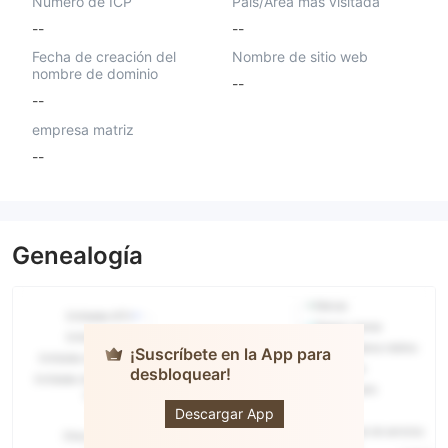
Número de ICP
País/Área más visitada
--
--
Fecha de creación del
Nombre de sitio web
nombre de dominio
--
--
empresa matriz
--
Genealogía
¡Suscríbete en la App para
desbloquear!
Exprime
Descargar App