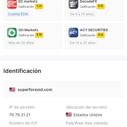
EC markets
DecodeFX
9.24
8.55
Calificación
Calificación
Cuenta ECN
De 5 a 10 años
De 10 a 15 años
Supervisión en Australia
Supervisión en Australia
Creación Mercado Forex (MM)
GO Markets
ACY SECURITIES
Creación Mercado Forex (MM)
Licencia completa de MT4
8.98
8.62
Calificación
Calificación
Licencia completa de MT4
Más de 20 años
De 15 a 20 años
Supervisión en Australia
Supervisión en Australia
Creación Mercado Forex (MM)
Creación Mercado Forex (MM)
cTrader
Licencia completa de MT4
Identificación
superforexid.com
IP de servidor
Ubicación del servidor
76.76.21.21
Estados Unidos
Número de ICP
País/Área más visitada