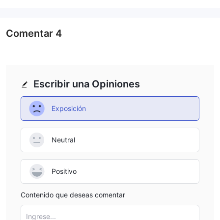
APROVECHAR
SuperForexlas tasas de apalancamiento también varían según
el tipo de cuenta, con tasas que van hasta 1:2,000. esto es muy
Comentar
4
alto, por lo que recomendamos implementar estrategias
cuidadosas de gestión de riesgos si se utiliza un
apalancamiento tan alto. El comercio de criptomonedas solo se
ofrece a una tasa de apalancamiento máxima de 1:10.
Escribir una Opiniones
TIPOS DE CUENTA
SuperForexofrece varios tipos de cuentas reales con ejecución
Exposición
ecn o stp. cada cuenta tiene diferentes condiciones
comerciales, adecuadas para diferentes estrategias. Las
monedas base varían, pero incluyen opciones de cuenta usd,
Neutral
eur, gbp y zar, lo que reduce la necesidad de intercambios a
veces costosos.
Positivo
Ejecución ECN
· Estándar: depósito mínimo de $1/€1/£1, tamaño de lote de
Contenido que deseas comentar
$100 000, diferenciales flotantes
· Sin intercambio: depósito mínimo de $1/€1/£1, tamaño de lote
Ingrese...