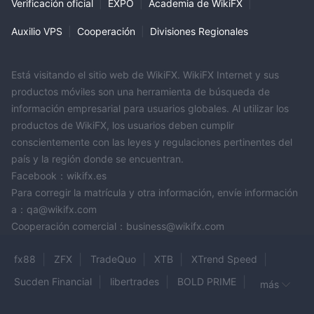
Verificación oficial
|
EXPO
|
Academia de WikiFX
|
07:00 a 17:00 GMT, y horario de negociación las 24 horas de
lunes a viernes, aunque estos horarios pueden variar según el
Auxilio VPS
|
Cooperación
|
Divisiones Regionales
instrumento.
ATENCIÓN AL CLIENTE
Está visitando el sitio web de WikiFX. WikiFX Internet y sus
SuperForexofrece varias opciones de contacto con el cliente:
productos móviles son una herramienta de búsqueda de
· Teléfono – +442045771579
información empresarial para usuarios globales. Al utilizar los
· Soporte de correo electrónico@ SuperForex .com
productos de WikiFX, los usuarios deben cumplir
· Chat en vivo: logotipo ubicado en la parte inferior derecha de
conscientemente con las leyes y regulaciones pertinentes del
cada página web
país y la región donde se encuentran.
· Redes Sociales – incluyendo Whatsapp, Twitter y Facebook
Facebook：wikifx.es
PAÍSES ACEPTADOS
Para corregir la matrícula y otra información, envíe información
SuperForexacepta comerciantes de Australia, Tailandia,
a：qa@wikifx.com
Canadá, Reino Unido, Sudáfrica, Singapur, Hong Kong, India,
Cooperación comercial：business@wikifx.com
Francia, Alemania, Noruega, Suecia, Italia, Dinamarca, Emiratos
Árabes Unidos, Arabia Saudita, Kuwait, Luxemburgo, Qatar y la
fx88
ZFX
TradeQuo
XTB
XTrend Speed
mayoría de los demás países .
Sucden Financial
libertrades
BOLD PRIME
más
los comerciantes no pueden usar SuperForex de ucrania,
LPM GROUP LIMITED
Brisk Markets
estados unidos