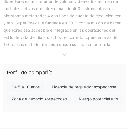
SuperForexes un corredor de valores y derivados en línea de
múltiples activos que ofrece más de 400 instrumentos en la
plataforma metatrader 4 con tipos de cuenta de ejecución ecn
y stp. SuperForex fue fundada en 2013 con la misión de hacer
que Forex sea accesible e integrado en las operaciones del
estilo de vida del día a día. hoy, el corredor opera en más de
150 países en todo el mundo desde su sede en belice. la
presencia de la oficina se puede encontrar en todo el mundo,
incluso en zambia, malasia, indonesia, zimbabwe y sudáfrica.
INFORMACIÓN REGLAMENTARIA: LICENCIA
Perfil de compañía
No hay información reglamentaria válida
¡Tenga en cuenta el riesgo!
De 5 a 10 años
Licencia de regulador sospechosa
MERCADOS
SuperForexofrecer a los clientes oportunidades de inversión y
Zona de negocio sospechoso
Riesgo potencial alto
comercio de activos en los siguientes mercados:
· Forex: más de 100 pares de divisas, mayores, menores y
exóticos
· Materias primas: especular con metales preciosos como el oro