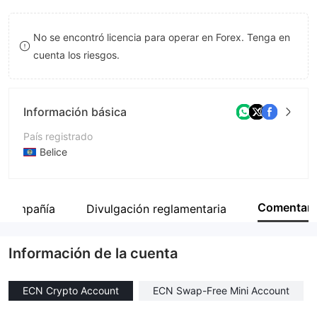
8
No se encontró licencia para operar en Forex. Tenga en
9
cuenta los riesgos.
Información básica
País registrado
Belice
Período de Funcionamiento
De 5 a 10 años
Comentar
la compañía
Divulgación reglamentaria
Empresa
Finateqs Corp
Información de la cuenta
ECN Crypto Account
ECN Swap-Free Mini Account