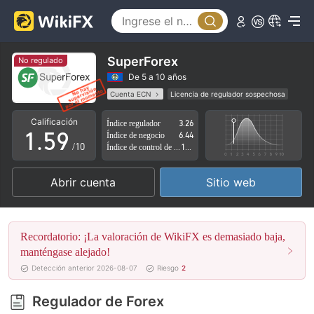
0
4
1
5
2
6
SuperForex
No regulado
3
7
De 5 a 10 años
Cuenta ECN
Licencia de regulador sospechosa
0
4
8
Zona de negocio sospechoso
Riesgo potencial alto
Calificación
Índice regulador
3.26
1
.
5
9
Índice de negocio
6.44
/10
Índice de control de riesgo
1.54
2
6
Abrir cuenta
Sitio web
3
7
4
8
Recordatorio: ¡La valoración de WikiFX es demasiado baja,
5
9
manténgase alejado!
Detección anterior 2026-08-07
Riesgo
2
6
Regulador de Forex
7