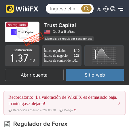
2
3
0
4
Trust Capital
No regulado
1
5
De 2 a 5 años
Licencia de regulador sospechosa
0
2
6
Zona de negocio sospechoso
Riesgo potencial alto
Calificación
Índice regulador
1.10
1
.
3
7
Índice de negocio
6.23
/10
Índice de control de riesgo
0.84
2
4
8
Abrir cuenta
Sitio web
3
5
9
4
6
Recordatorio: ¡La valoración de WikiFX es demasiado baja,
5
7
manténgase alejado!
Detección anterior 2026-08-10
Riesgo
2
6
8
Regulador de Forex
7
9