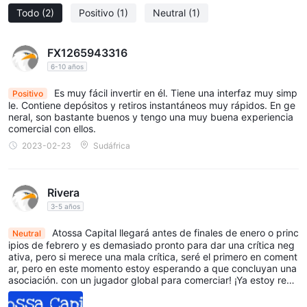
Todo
(2)
Positivo
(1)
Neutral
(1)
momento y el sitio web no está disponible. Dados estos
detalles, hay razones para ser escéptico y creer que esta
empresa de corretaje es una estafa. Cualquier transacción
FX1265943316
financiera con dicha corporación debe realizarse con extrema
6-10 años
precaución, y se recomienda encarecidamente realizar una
Es muy fácil invertir en él. Tiene una interfaz muy simp
Positivo
investigación exhaustiva y hablar con expertos financieros de
le. Contiene depósitos y retiros instantáneos muy rápidos. En ge
confianza antes de tomar cualquier decisión de inversión. Estar
neral, son bastante buenos y tengo una muy buena experiencia
comercial con ellos.
consciente e informado puede ayudar a las personas a proteger
2023-02-23
Sudáfrica
su estabilidad financiera y evitar caer en juegos de estafa
arriesgados.
El corredor afirma estar regulado por la Autoridad de
Rivera
Conducta del Sector Financiero (FSCA, Licencia No.
3-5 años
52305) de Sudáfrica. Pero el estado actual es un clon
Atossa Capital llegará antes de finales de enero o princ
Neutral
sospechoso.
ipios de febrero y es demasiado pronto para dar una crítica neg
ativa, pero si merece una mala crítica, seré el primero en coment
Cuentas
ar, pero en este momento estoy esperando a que concluyan una
asociación. con un jugador global para comerciar! ¡Ya estoy regi
AtossaCapital
ofrece diferentes tipos de cuentas, como
strado y verificado! ¡Hasta ahora tan bueno!
cuentas estándar y cuentas ECN.