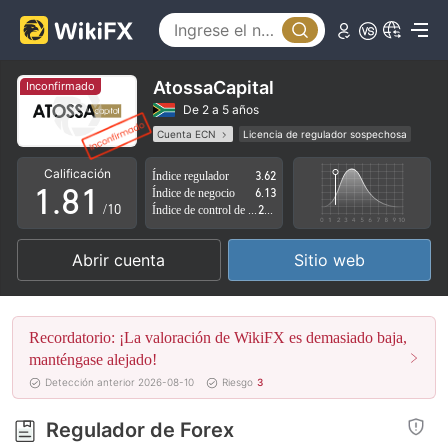
3
4
5
AtossaCapital
Inconfirmado
6
De 2 a 5 años
Cuenta ECN
Licencia de regulador sospechosa
0
7
0
Zona de negocio sospechoso
Riesgo potencial alto
Calificación
Índice regulador
3.62
1
.
8
1
Índice de negocio
6.13
/10
Índice de control de riesgo
2.24
2
9
2
Abrir cuenta
Sitio web
3
3
4
4
Recordatorio: ¡La valoración de WikiFX es demasiado baja,
5
5
manténgase alejado!
Detección anterior 2026-08-10
Riesgo
3
6
6
Regulador de Forex
7
7