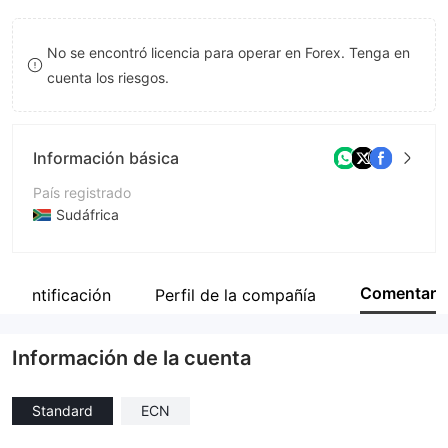
8
8
No se encontró licencia para operar en Forex. Tenga en
9
9
cuenta los riesgos.
Información básica
País registrado
Sudáfrica
Período de Funcionamiento
De 2 a 5 años
Comentar
Identificación
Perfil de la compañía
Empresa
Atossa Financial Services (Pty) Ltd
Información de la cuenta
Standard
ECN