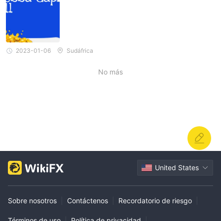
Cuenta Estándar
La
está diseñada para atender a un amplio
espectro de traders, incluyendo principiantes y aquellos con
capital limitado.
la Cuenta ECN
Además,
está dirigida a traders más
2023-01-06
Sudáfrica
experimentados y activos que buscan acceso directo al
mercado y la posibilidad de condiciones de trading mejoradas.
No más
requieren un
Ambos tipos de cuentas generalmente
depósito mínimo de $250
, lo que lo convierte en una opción
accesible para los traders que desean comenzar en los
mercados financieros sin una inversión inicial significativa.
Apalancamiento
AtossaCapital ofrece a los traders un generoso
apalancamiento máximo de 1:500
en todos los tipos de
United States
cuentas, lo que lo convierte en una opción atractiva para
aquellos que buscan amplificar sus posiciones de trading y
Sobre nosotros
|
Contáctenos
|
Recordatorio de riesgo
|
potencialmente aumentar su potencial de ganancias.
Antes de operar con alto apalancamiento, los posibles clientes
Términos de uso
|
Política de privacidad
|