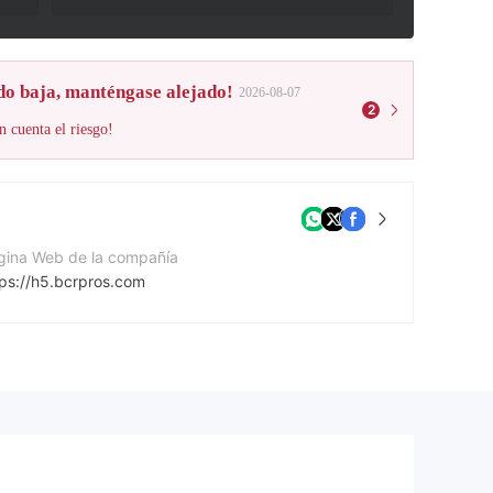
do baja, manténgase alejado!
2026-08-07
2
n cuenta el riesgo!
gina Web de la compañía
tps://h5.bcrpros.com