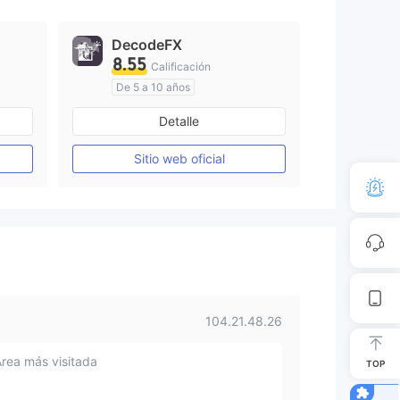
DecodeFX
8.55
Calificación
De 5 a 10 años
Supervisión en Australia
Detalle
Creación Mercado Forex (MM)
Creación Mercado Forex (MM)
Licencia completa de MT4
Sitio web oficial
104.21.48.26
Área más visitada
TOP