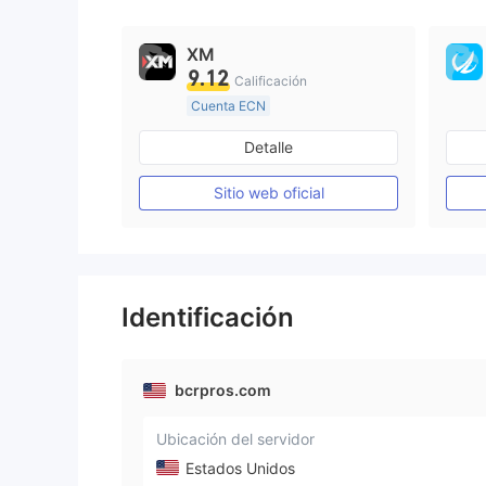
XM
9.12
Calificación
Cuenta ECN
De 15 a 20 años
Detalle
Supervisión en Australia
Creación Mercado Forex (MM)
Sitio web oficial
Licencia completa de MT4
Identificación
bcrpros.com
Ubicación del servidor
Estados Unidos