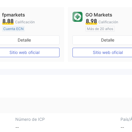
fpmarkets
GO Markets
8.88
8.98
Calificación
Calificación
Cuenta ECN
Más de 20 años
Más de 20 años
Supervisión en Australia
Detalle
Detalle
Supervisión en Australia
Creación Mercado Forex (MM)
cTrader
Sitio web oficial
Sitio web oficial
Licencia completa de MT4
Número de ICP
País/
--
--