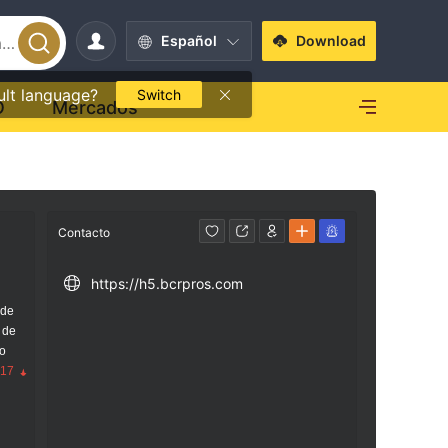
Español
Download
ult language?
Switch
O
Mercados
Contacto
https://h5.bcrpros.com
 de
 de
go
.17