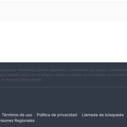
se basa en información pública disponible y comentarios de usuarios, esforzándo
atos pueden variar con el tiempo o debido a cambios en las fuentes. Se recomienda
n de manera independiente.
|
|
|
Términos de uso
Política de privacidad
Llamada de búsqueda
visiones Regionales