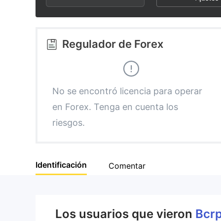
2
2
3
3
Regulador de Forex
4
4
5
5
No se encontró licencia para operar
en Forex. Tenga en cuenta los
6
6
riesgos.
7
7
Identificación
Comentar
8
8
9
9
Los usuarios que vieron
Bcr