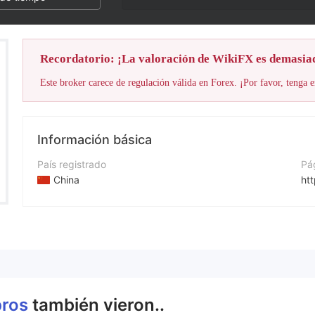
Recordatorio: ¡La valoración de WikiFX es demasia
Este broker carece de regulación válida en Forex. ¡Por favor, tenga e
Información básica
País registrado
Pá
China
ht
Período de Funcionamiento
De 2 a 5 años
Empresa
Bcrpros
pros
también vieron..