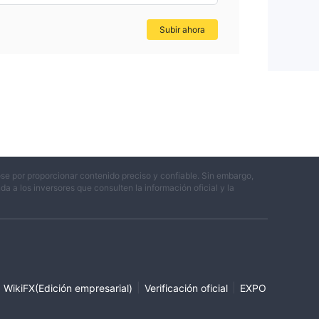
Subir ahora
se por proporcionar contenido preciso y confiable. Sin embargo,
 a los inversores que consulten la información oficial y la
|
|
WikiFX(Edición empresarial)
Verificación oficial
EXPO