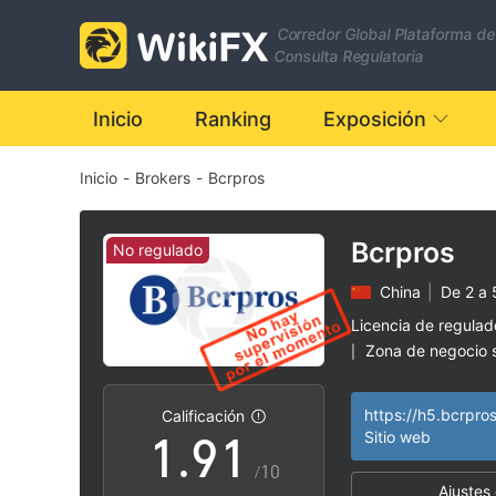
2
Corredor Global Plataforma de
3
Consulta Regulatoria
4
Inicio
Ranking
Exposición
Inicio
-
Brokers
-
Bcrpros
5
6
Bcrpros
No regulado
China
|
De 2 a 
7
Licencia de regula
Zona de negocio
|
0
8
0
Riesgo potencial a
|
https://h5.bcrpro
Calificación
1
.
9
1
Sitio web
/10
Ajustes