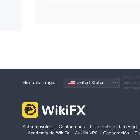
※ WikiFX 
Elija país o región
United States
algunos d
verifique
|
|
|
Sobre nosotros
Contáctenos
Recordatorio de riesgo
|
|
|
|
Academia de WikiFX
Auxilio VPS
Cooperación
Di