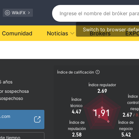
WikiFX
Switch to browser defa
Comunidad
Noticias
Brokers
EXP
Índice de calificación
5 años
Índice regulador
2.69
dor sospechosa
Índice
 sospechoso
Índice
control
lto
técnico
ries
1.91
4.47
2.67
/
0
s.com
Índice de
Índice de
reputación
negocio
2.58
5.42
 de tiempo