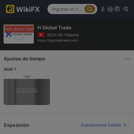
H Global Trade
sificado
Broker Falsificado
2023-09-15Aporte
https://hglobaltrade.com/
Ajustes de tiempo
más
2026-7
Exposición
Exposiciones totales: 3