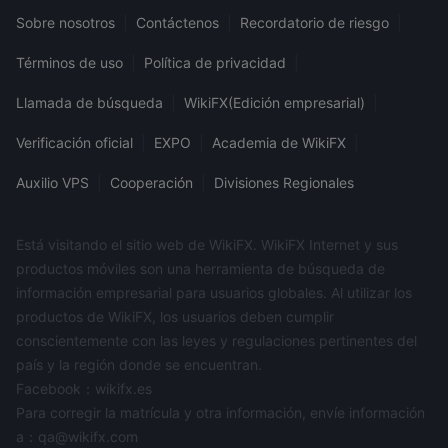
Sobre nosotros
|
Contáctenos
|
Recordatorio de riesgo
|
Términos de uso
|
Política de privacidad
|
Llamada de búsqueda
|
WikiFX(Edición empresarial)
|
Verificación oficial
|
EXPO
|
Academia de WikiFX
|
Auxilio VPS
|
Cooperación
|
Divisiones Regionales
Está visitando el sitio web de WikiFX. WikiFX Internet y sus
productos móviles son una herramienta de búsqueda de
información empresarial para usuarios globales. Al utilizar los
productos de WikiFX, los usuarios deben cumplir
conscientemente con las leyes y regulaciones pertinentes del
país y la región donde se encuentran.
Facebook：wikifx.es
Para corregir la matrícula y otra información, envíe información
a：qa@wikifx.com