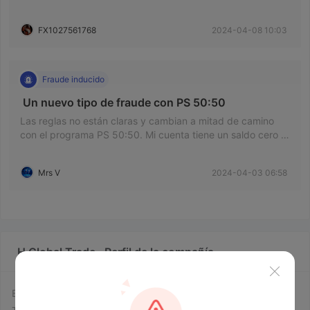
FX1027561768
2024-04-08 10:03
Fraude inducido
 Un nuevo tipo de fraude con PS 50:50 
Las reglas no están claras y cambian a mitad de camino
con el programa PS 50:50. Mi cuenta tiene un saldo cero y
hay varios traders cuyas cuentas son MCed
automáticamente.
Mrs V
2024-04-03 06:58
H Global Trade · Perfil de la compañía
El sitio web oficial de H Global