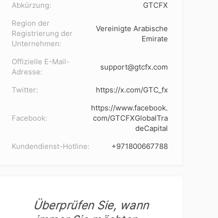
Abkürzung:
GTCFX
Region der
Vereinigte Arabische
Registrierung der
Emirate
Unternehmen:
Offizielle E-Mail-
support@gtcfx.com
Adresse:
Twitter:
https://x.com/GTC_fx
https://www.facebook.
Facebook:
com/GTCFXGlobalTra
deCapital
Kundendienst-Hotline:
+971800667788
Überprüfen Sie, wann