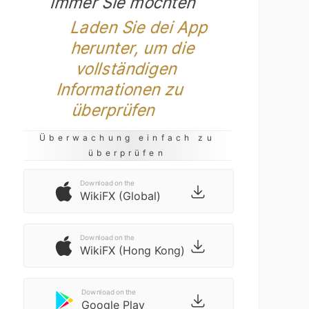
immer Sie möchten
Laden Sie dei App
herunter, um die
vollständigen
Informationen zu
überprüfen
Überwachung einfach zu
überprüfen
Download on the
WikiFX (Global)
Download on the
WikiFX (Hong Kong)
Download on the
Google Play