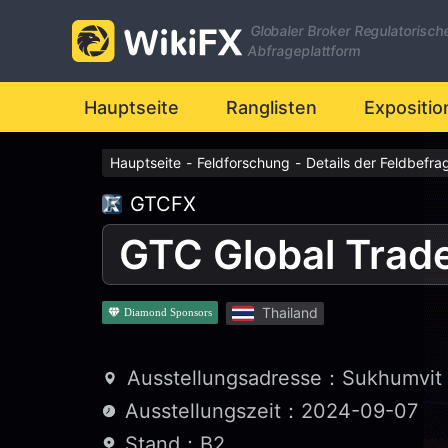
Globaler Broker Regulatorisch
Abfrageplattform
Hauptseite
Ranglisten
Expositio
Hauptseite
-
Feldforschung
-
Details der Feldbefr
GTCFX
Thailand
Diamond Sponsors
Ausstellungsadresse：Sukhumvit S
Ausstellungszeit：2024-09-07
Stand：B2