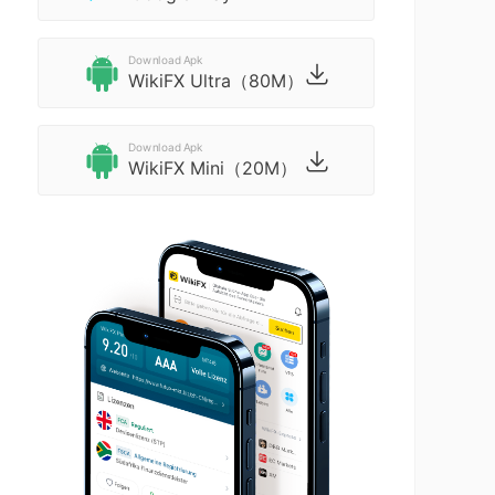
Download Apk
WikiFX Ultra（80M）
Download Apk
WikiFX Mini（20M）