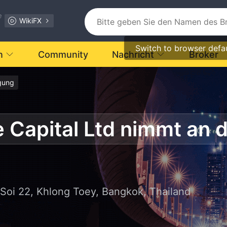
e
WikiFX
Switch to browser defa
n
Community
Nachricht
Broker
agung
oi 22, Khlong Toey, Bangkok, Thailand