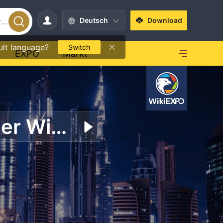
Deutsch
Download
ult language?
Switch
EXPO
Markt
GTC Global Trade Capital Ltd nimmt an der Wiki Finance EXPO Bangkok 2024 teil