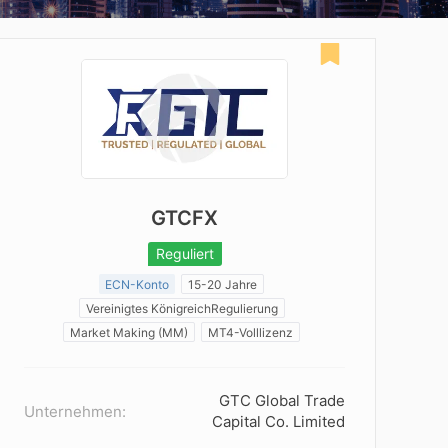
GTCFX
Reguliert
ECN-Konto
15-20 Jahre
Vereinigtes KönigreichRegulierung
Market Making (MM)
MT4-Volllizenz
GTC Global Trade
Unternehmen:
Capital Co. Limited