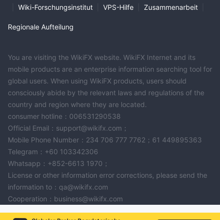
|
Wiki-Forschungsinstitut
|
VPS-Hilfe
|
Zusammenarbeit
|
Regionale Aufteilung
You are visiting the WikiFX website. WikiFX Internet and its
mobile products are an enterprise information searching tool for
global users. When using WikiFX products, users should
consciously abide by the relevant laws and regulations of the
country and region where they are located.
consumer hotline：006531290538
Official Email：support@wikifx.com；
Mobile Phone Number：234 706 777 7762；61 449895363
Telegram：+60 103342306
Whatsapp：+852-6613 1970；
License or other information error corrections, please send the
information to：qa@wikifx.com
Cooperation：business@wikifx.com