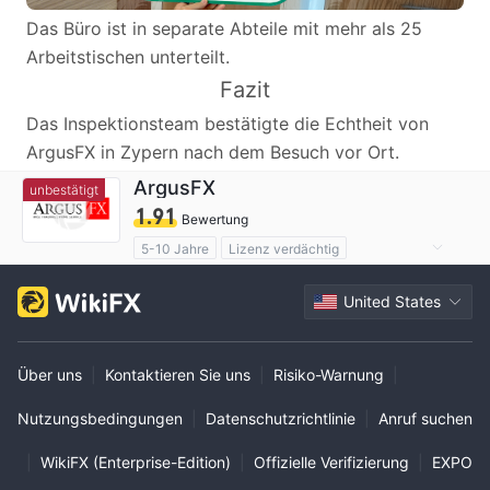
Das Büro ist in separate Abteile mit mehr als 25
Arbeitstischen unterteilt.
Fazit
Das Inspektionsteam bestätigte die Echtheit von
ArgusFX in Zypern nach dem Besuch vor Ort.
ArgusFX
unbestätigt
1.91
Bewertung
5-10 Jahre
Lizenz verdächtig
Geschäftsregion verdächtig
United States
Hohes potenzielles Risiko
Über uns
|
Kontaktieren Sie uns
|
Risiko-Warnung
|
Nutzungsbedingungen
|
Datenschutzrichtlinie
|
Anruf suchen
|
WikiFX (Enterprise-Edition)
|
Offizielle Verifizierung
|
EXPO