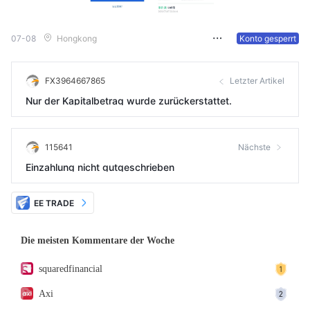
07-08
Hongkong
Konto gesperrt
FX3964667865
Letzter Artikel
Nur der Kapitalbetrag wurde zurückerstattet.
115641
Nächste
Einzahlung nicht gutgeschrieben
EE TRADE
Die meisten Kommentare der Woche
squaredfinancial
Axi