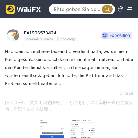
FX1906573424
Exposition
Innerhalb 1 Jahres
unbestätigt
Nachdem ich mehrere tausend U verdient hatte, wurde mein
Konto geschlossen und ich kann es nicht mehr nutzen. Ich habe
den Kundendienst konsultiert, und sie sagten immer, sie
würden Feedback geben. Ich hoffe, die Plattform wird das
Problem schnell bearbeiten,
Original
赚了几千U后就关闭我的账号了，无法使用，咨询客服一直说为你反
馈，希望平台尽快处理，