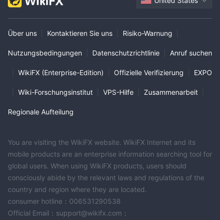
United States
Über uns
|
Kontaktieren Sie uns
|
Risiko-Warnung
|
Nutzungsbedingungen
|
Datenschutzrichtlinie
|
Anruf suchen
|
WikiFX (Enterprise-Edition)
|
Offizielle Verifizierung
|
EXPO
|
Wiki-Forschungsinstitut
|
VPS-Hilfe
|
Zusammenarbeit
|
Regionale Aufteilung
You are visiting the WikiFX website. WikiFX Internet and its
mobile products are an enterprise information searching tool for
global users. When using WikiFX products, users should
consciously abide by the relevant laws and regulations of the
country and region where they are located.
consumer hotline：006531290538
Official Email：support@wikifx.com；