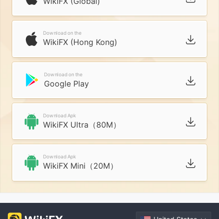
WikiFX (Global)
Download on the
WikiFX (Hong Kong)
Download on the
Google Play
Download Apk
WikiFX Ultra（80M）
Download Apk
WikiFX Mini（20M）