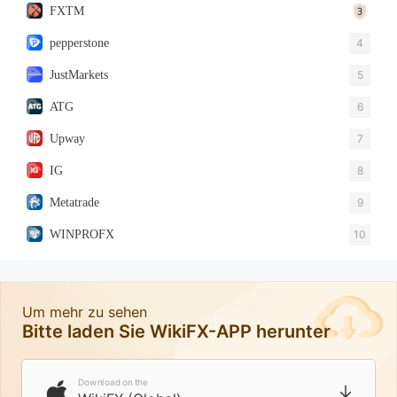
FXTM
pepperstone
4
JustMarkets
5
ATG
6
Upway
7
IG
8
Metatrade
9
WINPROFX
10
Um mehr zu sehen
Bitte laden Sie WikiFX-APP herunter
Download on the