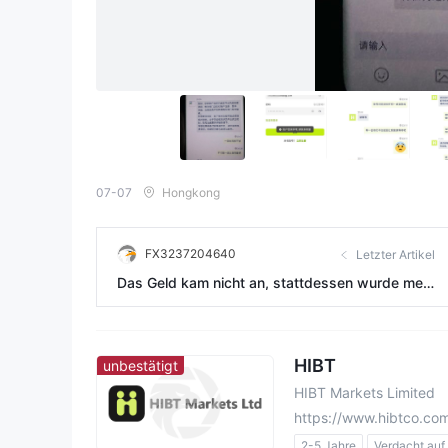
07-07
Hongkong
FX3237204640
Letzter Artikel
Das Geld kam nicht an, stattdessen wurde mein
Konto einer Risikokontrolle unterzogen.
HIBT
unbestätigt
HIBT Markets Limited
https://www.hibtco.co
2-5 Jahre
Verdacht auf