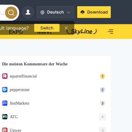
Deutsch
Download
ult language?
Switch
EXPO
Markt
Die meisten Kommentare der Woche
squaredfinancial
pepperstone
JustMarkets
ATG
4
Upway
5