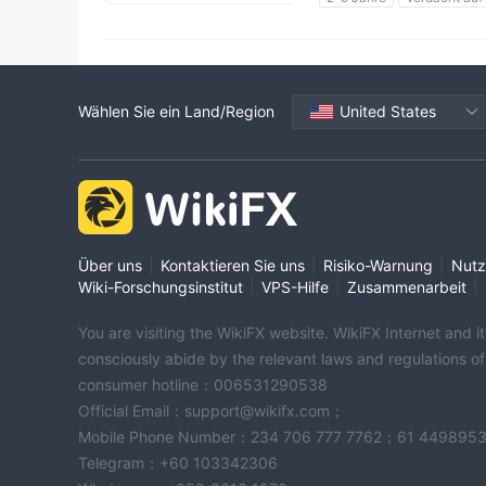
Verdacht auf Betriebsbere
Hohes potenzielles Risiko
Wählen Sie ein Land/Region
United States
|
|
|
Über uns
Kontaktieren Sie uns
Risiko-Warnung
Nutz
|
|
|
Wiki-Forschungsinstitut
VPS-Hilfe
Zusammenarbeit
You are visiting the WikiFX website. WikiFX Internet and 
consciously abide by the relevant laws and regulations o
consumer hotline：006531290538
Official Email：support@wikifx.com；
Mobile Phone Number：234 706 777 7762；61 449895
Telegram：+60 103342306