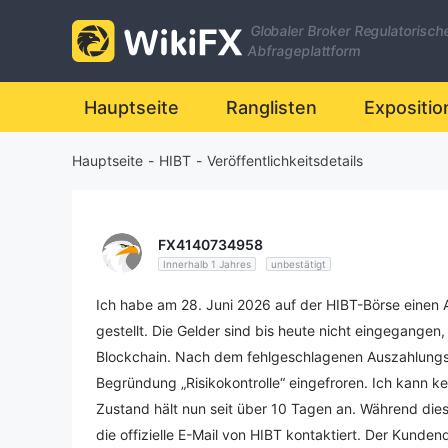
Globaler Broker Regulatorisch
Abfrageplattform
Hauptseite
Ranglisten
Expositio
Hauptseite
-
HIBT
-
Veröffentlichkeitsdetails
FX4140734958
Innerhalb 1 Jahres
unbestätigt
Ich habe am 28. Juni 2026 auf der HIBT-Börse einen
gestellt. Die Gelder sind bis heute nicht eingegangen
Blockchain. Nach dem fehlgeschlagenen Auszahlungsv
Begründung „Risikokontrolle“ eingefroren. Ich kann ke
Zustand hält nun seit über 10 Tagen an. Während die
die offizielle E-Mail von HIBT kontaktiert. Der Kunden