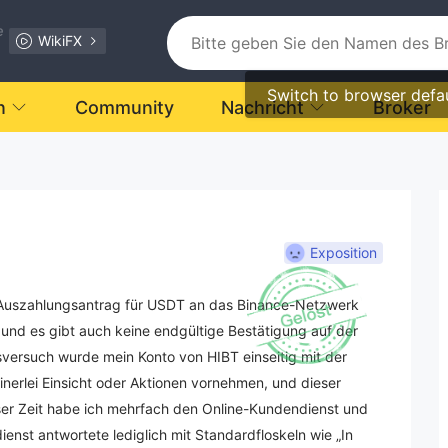
e
WikiFX
Switch to browser defa
n
Community
Nachricht
Broker
Exposition
 Auszahlungsantrag für USDT an das Binance-Netzwerk
, und es gibt auch keine endgültige Bestätigung auf der
ersuch wurde mein Konto von HIBT einseitig mit der
inerlei Einsicht oder Aktionen vornehmen, und dieser
ser Zeit habe ich mehrfach den Online-Kundendienst und
dienst antwortete lediglich mit Standardfloskeln wie „In