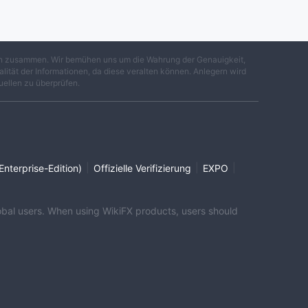
gen zusammen. Wir bemühen uns um die Wahrung der Genauigkeit,
lität der Informationen, da diese veralten können. Anlegern wird
uellen zu überprüfen.
|
|
|
Enterprise-Edition)
Offizielle Verifizierung
EXPO
global users. When using WikiFX products, users should