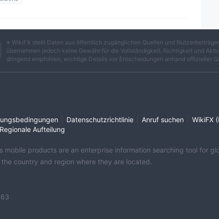
ich
※ WikiFX stellt Daten aus öffentlich zugänglichen Quellen und Nutzerbeiträ
übernehmen jedoch keine Gewähr für die Vollständigkeit, Richtigkeit und Aktua
dringend empfohlen, wichtige Details vor Entscheidungen anhand offizieller Q
|
|
|
ungsbedingungen
Datenschutzrichtlinie
Anruf suchen
WikiFX (
Regionale Aufteilung
its mobile products are an enterprise information searching tool for 
f the country and region where they are located.
363