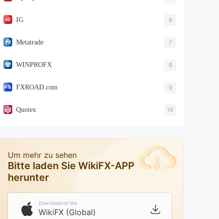
IG
6
Metatrade
7
WINPROFX
8
FXROAD.com
9
Quotex
10
Um mehr zu sehen
Bitte laden Sie WikiFX-APP
herunter
Download on the
WikiFX (Global)