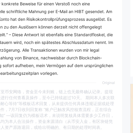
r konkrete Beweise für einen Verstoß noch eine
elle schriftliche Mahnung per E-Mail an HIBT gesendet. Am
s Konto hat den Risikokontrollprüfungsprozess ausgelöst. Es
en zu den Auslösern können derzeit nicht offengelegt
t.“ – Diese Antwort ist ebenfalls eine Standardfloskel, die
 dauern wird, noch ein spätestes Abschlussdatum nennt. Im
rzögerung. Alle Transaktionen wurden von mir legal
nzahlung von Binance, nachweisbar durch Blockchain-
ng sofort aufheben, mein Vermögen auf dem ursprünglichen
Bearbeitungszeitplan vorlegen.
Original
USDT至币安网络，资金至今未到账，链上也无最终确认记录。提现
无法进行任何查看及操作，至今已持续超过10天。 期间本人多次联
，请耐心等待”等模板话术回复，从未提供任何具体违规证据或处理
告邮件，7月7日收到回复称 “账户已触发风控核查流程，正在综合
知” —该回复仍为模板话术，未说明复核具体需要多少工作日，
易均为本人合法操作，资金来源清白（从币安入金，有区块链凭
本人资产原路退回，或给出明确的、有日期的处理时间表。