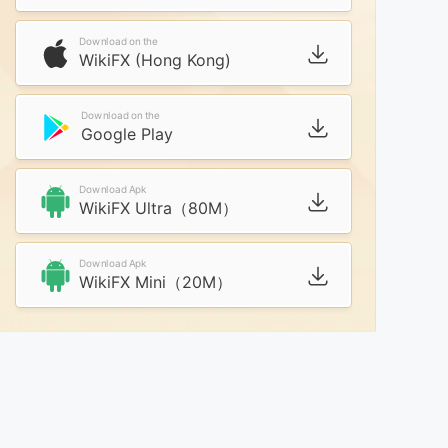
Download on the
WikiFX (Hong Kong)
Download on the
Google Play
Download Apk
WikiFX Ultra（80M）
Download Apk
WikiFX Mini（20M）