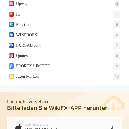
Upway
IG
4
Metatrade
5
WINPROFX
6
FXROAD.com
7
Quotex
8
PROREX LIMITED
9
Axon Markets
10
Um mehr zu sehen
Bitte laden Sie WikiFX-APP herunter
Download on the