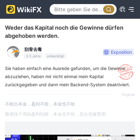
Weder das Kapital noch die Gewinne dürfen
abgehoben werden.
刮骨去毒
Exposition
3-5 Jahre
unbestätigt
Sie haben einfach eine Ausrede gefunden, um die Gewinne
abzuziehen, haben mir nicht einmal mein Kapital
zurückgegeben und dann mein Backend-System deaktiviert.
Original
不给出本金，盈利不给，本金也不给
随便找个理由盈利扣除，本金也不给，后台也被禁用