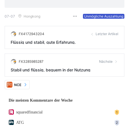
07-07
Hongkong
Unmögliche Auszahlung
FX4172943204
Letzter Artikel
Flüssig und stabil, gute Erfahrung.
FX3285985287
Nächste
Stabil und flüssig, bequem in der Nutzung
NCE
Die meisten Kommentare der Woche
squaredfinancial
ATG