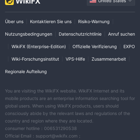
United States
Über uns
|
Kontaktieren Sie uns
|
Risiko-Warnung
|
Nutzungsbedingungen
|
Datenschutzrichtlinie
|
Anruf suchen
|
WikiFX (Enterprise-Edition)
|
Offizielle Verifizierung
|
EXPO
|
Wiki-Forschungsinstitut
|
VPS-Hilfe
|
Zusammenarbeit
|
Regionale Aufteilung
You are visiting the WikiFX website. WikiFX Internet and its
mobile products are an enterprise information searching tool for
global users. When using WikiFX products, users should
consciously abide by the relevant laws and regulations of the
country and region where they are located.
consumer hotline：006531290538
Official Email：support@wikifx.com；