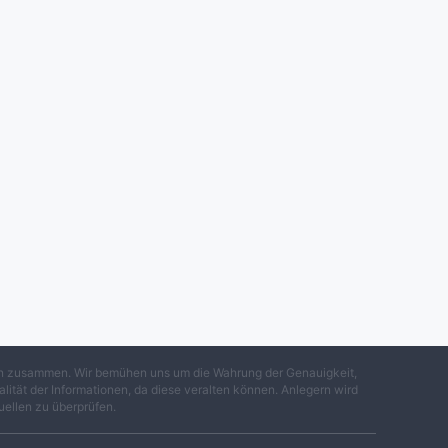
gen zusammen. Wir bemühen uns um die Wahrung der Genauigkeit,
lität der Informationen, da diese veralten können. Anlegern wird
uellen zu überprüfen.