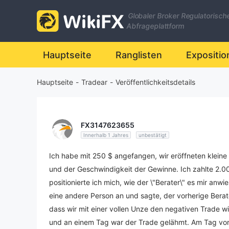
Globaler Broker Regulatorisch
Abfrageplattform
Hauptseite
Ranglisten
Expositio
Hauptseite
-
Tradear
-
Veröffentlichkeitsdetails
FX3147623655
Innerhalb 1 Jahres
unbestätigt
Ich habe mit 250 $ angefangen, wir eröffneten kleine 
und der Geschwindigkeit der Gewinne. Ich zahlte 2.00
positionierte ich mich, wie der \"Berater\" es mir anwi
eine andere Person an und sagte, der vorherige Berater
dass wir mit einer vollen Unze den negativen Trade w
und an einem Tag war der Trade gelähmt. Am Tag vor d