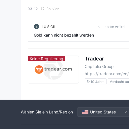
03-12
Bolivien
LUIS GIL
Letzter Artikel
Gold kann nicht bezahlt werden
Tradear
Keine Regulierung
Capitalia Group
https://tradear.com/en/
5-10 Jahre
Verdacht au
Verdacht auf Betriebsbere
Hohes potenzielles Risiko
Wählen Sie ein Land/Region
United States