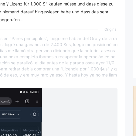
ne \"Lizenz für 1.000 $" kaufen müsse und dass diese zu
ich niemand darauf hingewiesen habe und dass das sehr
angerufen...
Original
n "Pares principales", luego me hablar del Oro y de la ra
us, logré una ganancia de 2.400 $us, luego me posicioné co
días me llamó otra persona diciendo que la anterior asesora
 una onza completa íbamos a recuperar la operación en ne
ción se paralizó. el día antes de la parada osea ayer 11/0
ara retirar debía comprar una "Licencia por 1.000 $us" y q
ó de eso, y era muy raro ya eso. Y hasta hoy ya no me llam