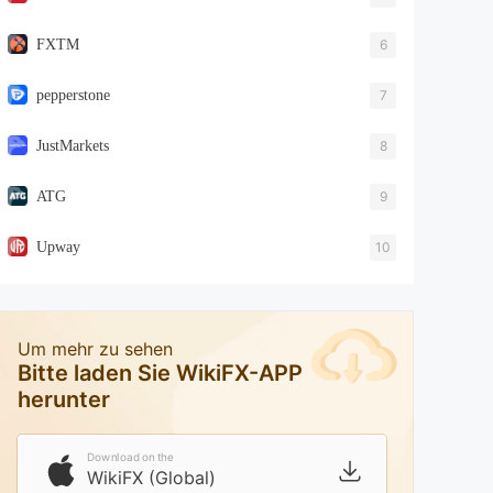
FXTM
6
pepperstone
7
JustMarkets
8
ATG
9
Upway
10
Um mehr zu sehen
Bitte laden Sie WikiFX-APP
herunter
Download on the
WikiFX (Global)