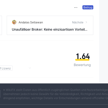
Betrug
Andalas Setiawan
Nächste
Unaufälliger Broker: Keine einzigartigen Vorteile,
Erkunden Sie vorgeschlagene Alternativen
1.64
Bewertung
f Lizenz
ich
※ WikiFX stellt Daten aus öffentlich zugänglichen Quellen und Nutzerbeiträ
übernehmen jedoch keine Gewähr für die Vollständigkeit, Richtigkeit und Aktua
dringend empfohlen, wichtige Details vor Entscheidungen anhand offizieller Q