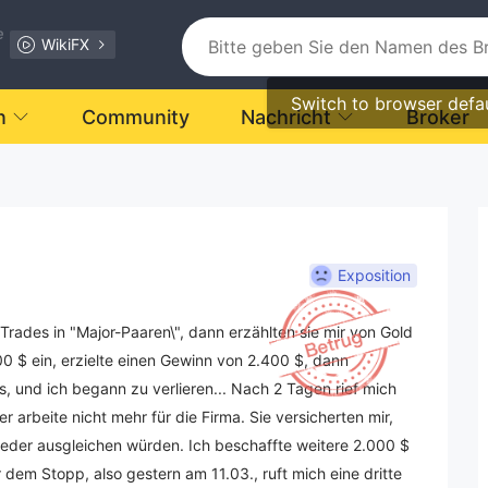
e
WikiFX
Switch to browser defa
n
Community
Nachricht
Broker
Exposition
Trades in "Major-Paaren\", dann erzählten sie mir von Gold
0 $ ein, erzielte einen Gewinn von 2.400 $, dann
es, und ich begann zu verlieren... Nach 2 Tagen rief mich
 arbeite nicht mehr für die Firma. Sie versicherten mir,
ieder ausgleichen würden. Ich beschaffte weitere 2.000 $
em Stopp, also gestern am 11.03., ruft mich eine dritte