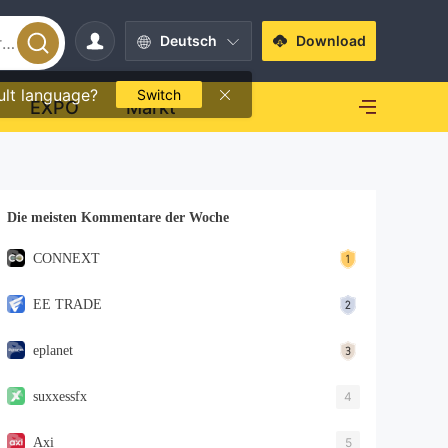
Deutsch
Download
ult language?
Switch
EXPO
Markt
Die meisten Kommentare der Woche
CONNEXT
EE TRADE
eplanet
suxxessfx
4
Axi
5