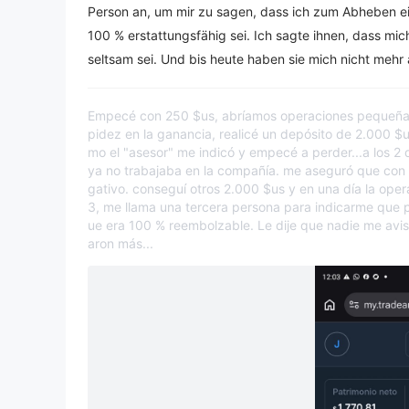
Person an, um mir zu sagen, dass ich zum Abheben ei
100 % erstattungsfähig sei. Ich sagte ihnen, dass m
seltsam sei. Und bis heute haben sie mich nicht mehr 
Empecé con 250 $us, abríamos operaciones pequeñas e
pidez en la ganancia, realicé un depósito de 2.000 $
mo el "asesor" me indicó y empecé a perder...a los 2 
ya no trabajaba en la compañía. me aseguró que con
gativo. conseguí otros 2.000 $us y en una día la opera
3, me llama una tercera persona para indicarme que p
ue era 100 % reembolzable. Le dije que nadie me avis
aron más...