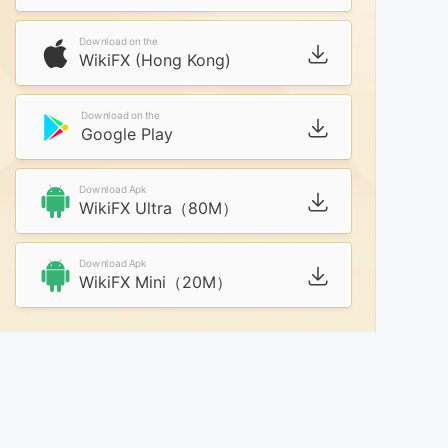
Download on the
WikiFX (Hong Kong)
Download on the
Google Play
Download Apk
WikiFX Ultra（80M）
Download Apk
WikiFX Mini（20M）