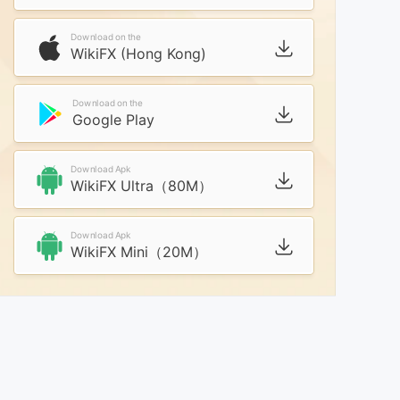
Download on the
WikiFX (Hong Kong)
Download on the
Google Play
Download Apk
WikiFX Ultra（80M）
Download Apk
WikiFX Mini（20M）