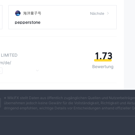
海洋量子号
Nächste
pepperstone
1.73
LIMITED
om/de/
Bewertung
e
Zypern Regulierung
gulierung
※ WikiFX stellt Daten aus öffentlich zugänglichen Quellen und Nutzerbeiträ
übernehmen jedoch keine Gewähr für die Vollständigkeit, Richtigkeit und Aktua
dringend empfohlen, wichtige Details vor Entscheidungen anhand offizieller Q
T4-Volllizenz
Selbstforschung