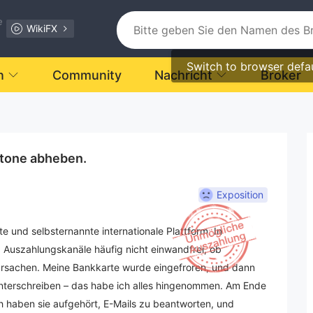
e
WikiFX
Switch to browser defa
n
Community
Nachricht
Broker
stone abheben.
Exposition
te und selbsternannte internationale Plattform. In
 Auszahlungskanäle häufig nicht einwandfrei, ob
rursachen. Meine Bankkarte wurde eingefroren, und dann
 unterschreiben – das habe ich alles hingenommen. Am Ende
h haben sie aufgehört, E-Mails zu beantworten, und