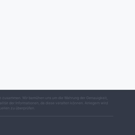
gen zusammen. Wir bemühen uns um die Wahrung der Genauigkeit,
lität der Informationen, da diese veralten können. Anlegern wird
uellen zu überprüfen.