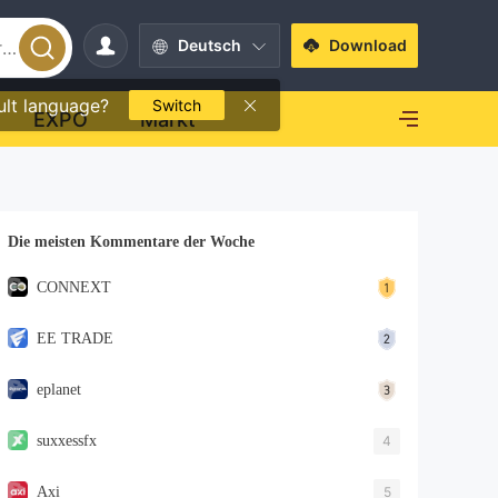
Deutsch
Download
ult language?
Switch
EXPO
Markt
Die meisten Kommentare der Woche
CONNEXT
EE TRADE
eplanet
suxxessfx
4
Axi
5