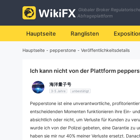
Globaler Broker Regulatorisch
Abfrageplattform
Hauptseite
Ranglisten
Expositio
Hauptseite
-
pepperstone
-
Veröffentlichkeitsdetails
Ich kann nicht von der Plattform pepper
海洋量子号
3-5 Jahre
unbestätigt
Pepperstone ist eine unverantwortliche, profitorientier
entscheidenden Momenten funktionieren ihre Ein- und
absichtlich oder nicht, um Verluste für Kunden zu ve
wurde ich von der Polizei gebeten, eine Garantie zu
haben sie mir nur 40% meiner Verluste ersetzt. Danac