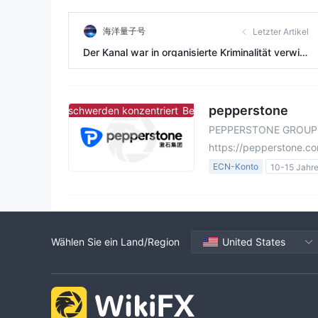
海洋量子号
Letzter Artikel
Der Kanal war in organisierte Kriminalität verwic
kelt, daher wurde die Karte eingefroren.
pepperstone
Beschwerden konzentriert
Beschwerden konzentriert
PEPPERSTONE GROUP 
https://pepperstone.c
ECN-Konto
10-15 Jahr
Australien Regulierung
Vereinigtes Königreich Re
Bahamas Regulierung
Market Making (MM)
Wählen Sie ein Land/Region
United States
Forex-Ausführung (STP)
Derivatehandel (MM)
M
MT5-Volllizenz
cTrader
Globales Geschäft