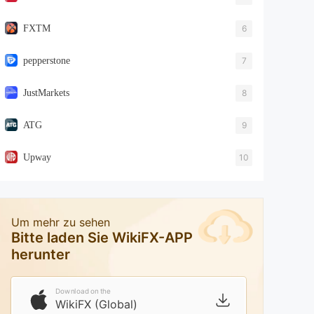
FXTM
6
pepperstone
7
JustMarkets
8
ATG
9
Upway
10
Um mehr zu sehen
Bitte laden Sie WikiFX-APP
herunter
Download on the
WikiFX (Global)