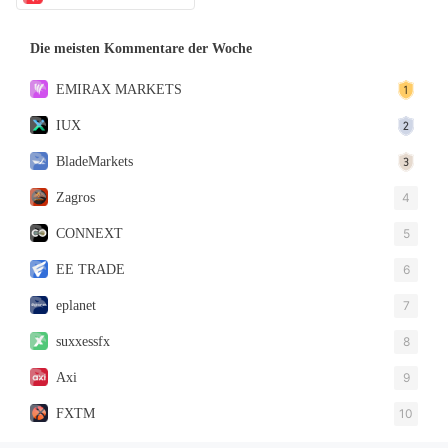
Die meisten Kommentare der Woche
EMIRAX MARKETS
IUX
BladeMarkets
Zagros
4
CONNEXT
5
EE TRADE
6
eplanet
7
suxxessfx
8
Axi
9
FXTM
10