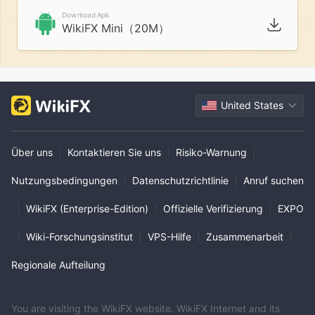
Download Apk
WikiFX Mini（20M）
United States
Über uns
|
Kontaktieren Sie uns
|
Risiko-Warnung
|
Nutzungsbedingungen
|
Datenschutzrichtlinie
|
Anruf suchen
|
WikiFX (Enterprise-Edition)
|
Offizielle Verifizierung
|
EXPO
|
Wiki-Forschungsinstitut
|
VPS-Hilfe
|
Zusammenarbeit
|
Regionale Aufteilung
You are visiting the WikiFX website. WikiFX Internet and its