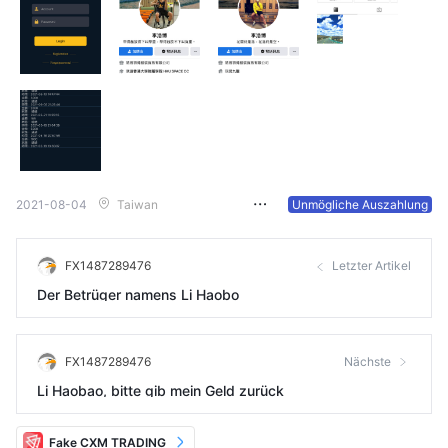
2021-08-04
Taiwan
Unmögliche Auszahlung
FX1487289476
Letzter Artikel
Der Betrüger namens Li Haobo
FX1487289476
Nächste
Li Haobao, bitte gib mein Geld zurück
Fake CXM TRADING