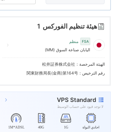
9
2
8
3
9
هيئة تنظيم الفوركس
1
4
منظم
FSA
اليابان صناعة السوق (MM)
5
الهيئة المرخصة：松井証券株式会社
6
رقم الترخيص：関東財務局長(金商)第164号
7
VPS Standard
WikiFX Survey
8
لا توجد قيود على حساب الوسيط
MATSUI
9
اليابان
احادي النواة
1G
40G
1M*ADSL