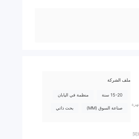
ملف الشركة
15-20 سنة
منظمة في اليابان
 وأجهزة
صناعة السوق (MM)
بحث ذاتي
関東財務局長(金商)第164