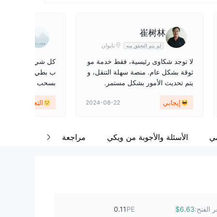
.AA
崔树林
تايوان
لم يتم التحقق منه
لم يتم التحق
لا توجد شكاوى رئيسية، فقط خدمة مو
كل شيء على ما يرام
ثوقة بشكل عام. منصة سهلة التنقل، و
ب بطيء للغاية. إذا ل
يتم تحديث الأمور بشكل مستمر.
بسحب الأموال ، لكنت 
لثناء من فئة الخمس 
إيجابي
التعليقات
2024-08-22
لا أتحمل حقيقة أن
ئة جدًا. في يوم من ا
الأيام ، اختفت الأزه
ع!
مي
الأسئلة والأجوبة من ويكي
مراجعة
 الفتح:
PE
0.11
$6.63