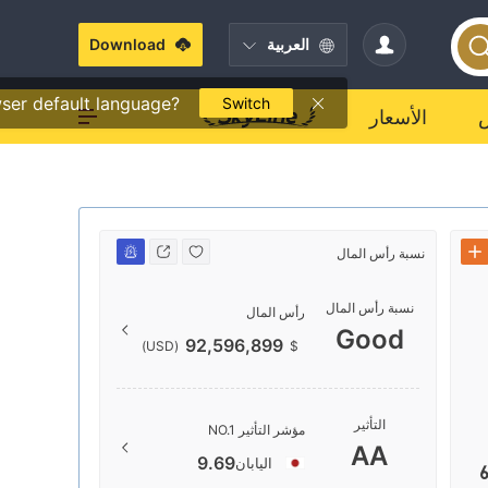
العربية
Download
ser default language?
Switch
الأسعار
نسبة رأس المال
نسبة رأس الم
نسبة رأس المال
نسبة رأس ال
رأس المال
Good
Good
92,596,899
(USD)
$
تصنيف اليا
التأثير
مؤشر التأثير NO.1
AA
9.69
اليابان
6