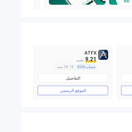
ATFX
9.21
تقييم
حساب ECN
10-15 سنة
منظمة في أستراليا
التفاصيل
صناعة السوق (MM)
رخصة كاملة ميتاتريدر ٤
الموقع الرسمي