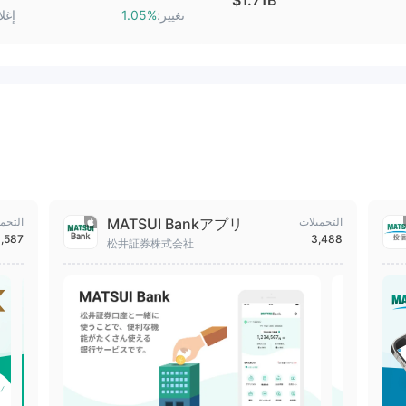
$1.71B
تغيير:
إغل
1.05%
التحميلات
MATSUI Bankアプリ
التحم
,587
3,488
松井証券株式会社