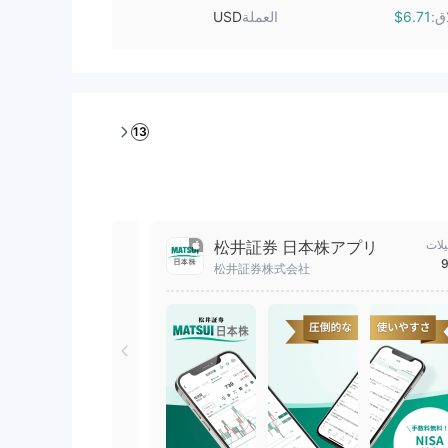
اق:
العملة
USD
$6.71
13
يلات
松井証券 日本株アプリ
9
松井証券株式会社