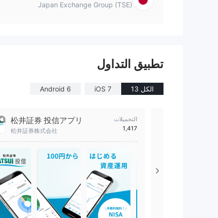
Japan Exchange Group (TSE)
تطبيق التداول
الكل 13
iOS 7
Android 6
松井証券
التحميلات
松井証券 投信アプリ
1,417
松井証券株式会社
松井証券株式