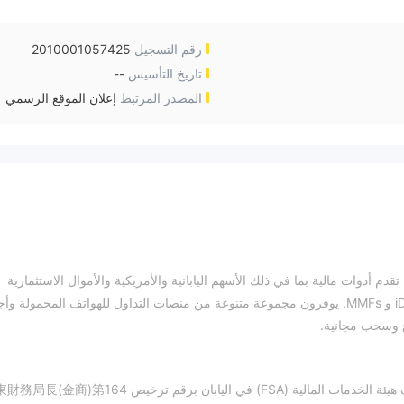
رقم التسجيل
2010001057425
تاريخ التأسيس
--
المصدر المرتبط
إعلان الموقع الرسمي
الية، التي تخضع لتنظيم FSA في اليابان، تقدم أدوات مالية بما في ذلك الأسهم اليابانية والأمريكية والأموال الاستثمارية
والعملات الأجنبية والعقود الآجلة والخيارات و NISA و iDeCo و MMFs. يوفرون مجموعة متنوعة من منصات التداول للهواتف المحمولة
ع وسحب مجانية.
Matsui لديه ترخيص تجارة الفوركس بالتجزئة تحت إشراف هيئة الخدمات المالية (FSA) في اليابان برقم ترخيص 