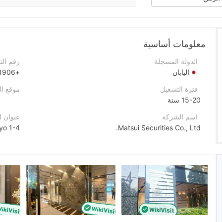
معلومات أساسية
الدولة المسجلة
رقم الت
اليابان
+810120021906
فترة التشغيل
موقع ا
15-20 سنة
اسم الشركة
عنوان 
1-4 Kojimachi, Chiyoda-ku, Tokyo
Matsui Securities Co., Ltd.
اختصار الشركة
ebook
MATSUI
موظفو الشركة
X
227