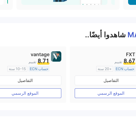
M
شاهدوا أيضًا..
vantage
FXT
8.71
8.67
تقييم
تقييم
حساب ECN
+20 سنة
حساب ECN
10-15 سنة
منظمة في أستراليا
منظمة في أستراليا
التفاصيل
التفاصيل
صناعة السوق (MM)
صناعة السوق (MM)
رخصة كاملة ميتاتريدر ٤
رخصة كاملة ميتاتريدر ٤
الموقع الرسمي
الموقع الرسمي