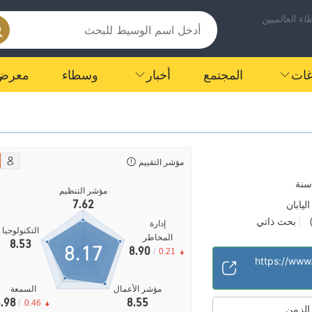
ء العالميين
اغات
المجتمع
أخبار
وسطاء
معرض
مؤشر التقييم
مؤشر التنظيم
7.62
يابان
بحث ذاتي
|
إدارة
التكنولوجيا
المخاطر
8.53
8.17
8.90
/
0.21
مؤشر الأعمال
السمعة
.98
8.55
/
0.46
 الزمن