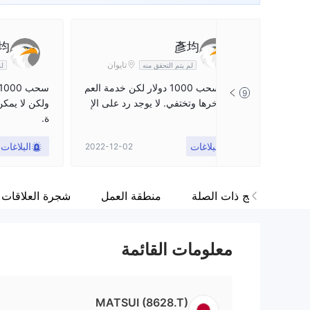
均
彥均
تايوان
لم يتم التحقق منه
لم
تريد سحب 1000 دولار لكن خدمة العم
9
لاء تؤخرها وتختفي. لا يوجد رد على الإ
ولكن لا يمكن
طلاق.
ة.
البلاغات
البلاغات
2022-12-02
القائمة
البرامج ذات الصلة
منطقة العمل
شجرة العلاقات
معلومات القائمة
MATSUI (8628.T)