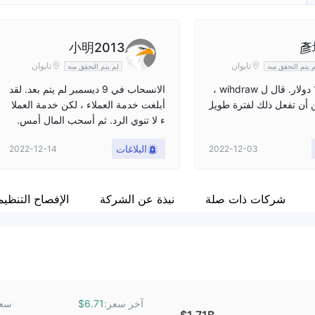
小明2013
彥
تايوان
تايوان
 يتم التحقق منه
لم يتم التحقق منه
سحب 1000 دولار. قال ل wihdraw ،
الانسحاب في 9 ديسمبر لم يتم بعد. لقد
 أن تفعل ذلك لفترة طويل
أبلغت خدمة العملاء ، لكن خدمة العملا
ء لا تنوي الرد. ثم أسحب المال أمس.
حتى الآن ليس لدى خدمة العملاء نية لإ
البلاغات
2022-12-14
2022-12-03
عادتها. يجب على الجميع توخي الحذر ب
شأن هذه الشركة.
شركات ذات صلة
نبذة عن الشركة
الإفصاح التنظي
آخر سعر:
سعر
$6.71