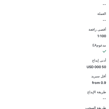
--
العملة
--
أقصى رافعة
1:100
مدعومEA
أدنى إيداع
50 000 USD
أقل سبريد
from 0.9
طريقة الإيداع
--
طريقة السحب