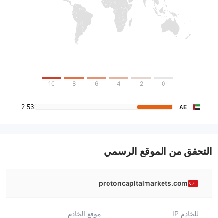
10
8
6
4
2
0
2.53
AE
التحقق من الموقع الرسمي
protoncapitalmarkets.com
للخادم IP
موقع الخادم