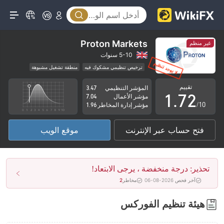
2
3
4
Proton Markets
غير منظم
5
0
5-10 سنوات
ترخيص تنظيمي مشكوك فيه
منطقة تشغيل مشبوهة
0
6
1
مخاطر عالية
تقييم
المؤشر التنظيمي
3.47
1
.
7
2
مؤشر الأعمال
7.04
/10
مؤشر إدارة المخاطر
1.96
2
8
3
فتح حساب عبر الإنترنت
موقع الويب
3
9
4
4
5
تحذير: درجة منخفضة ، يرجى الابتعاد!
5
6
آخر فحص 2026-08-06
مخاطر
2
6
7
هيئة تنظيم الفوركس
7
8