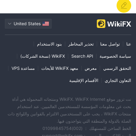
United States
عنا
|
تواصل معنا
|
تحذير المخاطر
|
بنود الاستخدام
|
سياسة الخصوصية
|
Search API
|
WikiFX (نسخة الشركات)
|
التحقق الرسمي
|
معرض
|
معهد WikiFX للأبحاث
|
مساعدة VPS
|
التعاون التجاري
|
الأقسام الإقليمية
نت تزور موقع WikiFX. WikiFX Internet ومنتجاته المحمولة هي أداة
بحث عن معلومات المؤسسة للمستخدمين العالميين. عند استخدام
منتجات WikiFX ، يجب على المستخدمين الالتزام بالقوانين واللوائح ذات
الصلة بالدولة والمنطقة التي يتواجدون فيها.
الخط الساخن للمستهلك ： (002)01099845754
البريد الإلكتروني الرسمي：support@wikifx.com