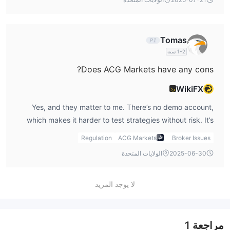
Tomas
1-2 سنة
Does ACG Markets have any cons?
WikiFX
رد
Yes, and they matter to me. There’s no demo account,
which makes it harder to test strategies without risk. It’s
also offshore regulated, which I consider riskier, and there
Regulation
ACG Markets
Broker Issues
are restrictions for residents in certain countries like the
2025-06-30
الولايات المتحدة
USA and Canada.
لا يوجد المزيد
مراجعة
1