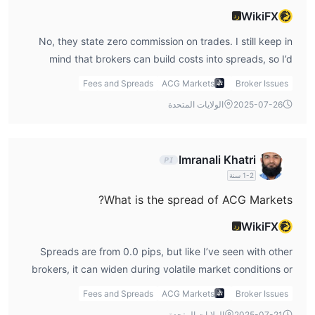
WikiFX
رد
No, they state zero commission on trades. I still keep in
mind that brokers can build costs into spreads, so I’d
compare their actual spreads against other brokers before
Fees and Spreads
ACG Markets
Broker Issues
deciding.
2025-07-26
الولايات المتحدة
Imranali Khatri
1-2 سنة
What is the spread of ACG Markets?
WikiFX
رد
Spreads are from 0.0 pips, but like I’ve seen with other
brokers, it can widen during volatile market conditions or
off-peak hours.
Fees and Spreads
ACG Markets
Broker Issues
2025-07-21
الولايات المتحدة