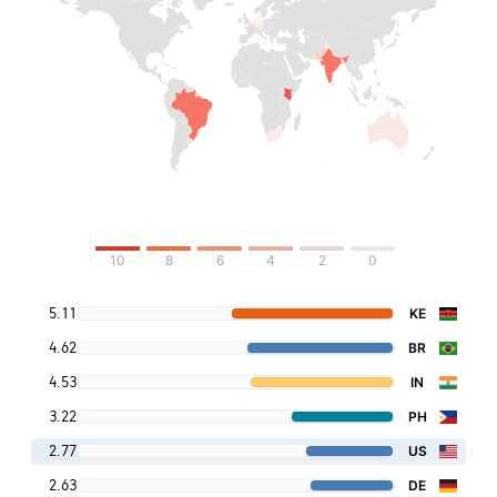
10
8
6
4
2
0
5.11
KE
4.62
BR
4.53
IN
3.22
PH
2.77
US
2.63
DE