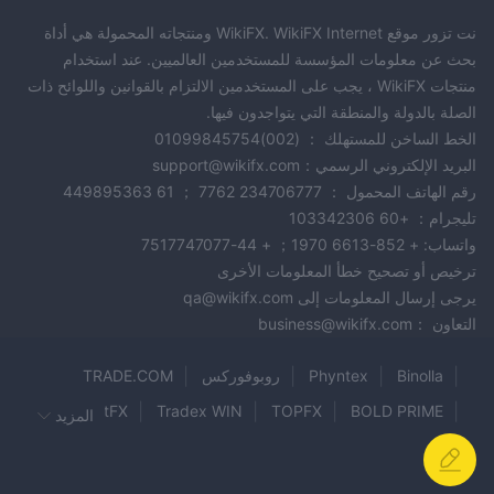
نت تزور موقع WikiFX. WikiFX Internet ومنتجاته المحمولة هي أداة
بحث عن معلومات المؤسسة للمستخدمين العالميين. عند استخدام
منتجات WikiFX ، يجب على المستخدمين الالتزام بالقوانين واللوائح ذات
الصلة بالدولة والمنطقة التي يتواجدون فيها.
الخط الساخن للمستهلك ： (002)01099845754
البريد الإلكتروني الرسمي：support@wikifx.com
رقم الهاتف المحمول ： 234706777 7762 ； 61 449895363
تليجرام： +60 103342306
واتساب: + 852-6613 1970； + 44-7517747077
ترخيص أو تصحيح خطأ المعلومات الأخرى
يرجى إرسال المعلومات إلى qa@wikifx.com
التعاون ：business@wikifx.com
Binolla
Phyntex
روبوفوركس
TRADE.COM
CentFX
Tradex WIN
TOPFX
BOLD PRIME
المزيد
Bright House Capital Market
AKFX
ParkMoney
B2BROKER
Seacrest Markets