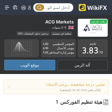
3
4
0
5
0
ACG Markets
رقابة خارجية
1
6
1
2-5 سنوات
منظمة في سيشيل
ترخيص تداول المشتقات (EP)
2
7
2
مخاطر متوسطة
رقابة خارجية
تقييم
المؤشر التنظيمي
4.83
3
.
8
3
مؤشر الأعمال
6.90
/10
مؤشر إدارة المخاطر
5.65
4
9
4
آلة الزمن
موقع الويب
5
5
6
6
تحذير: درجة منخفضة ، يرجى الابتعاد!
7
7
آخر فحص 2026-08-06
مخاطر
2
8
8
هيئة تنظيم الفوركس
1
9
9