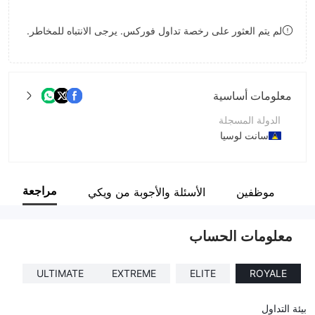
8
8
لم يتم العثور على رخصة تداول فوركس. يرجى الانتباه للمخاطر.
9
9
معلومات أساسية
الدولة المسجلة
سانت لوسيا
فترة التشغيل
1-2 سنة
مراجعة
ة
موظفين
الأسئلة والأجوبة من ويكي
اسم الشركة
Pinakine Liquidity Limited
معلومات الحساب
ULTIMATE
EXTREME
ELITE
ROYALE
بيئة التداول