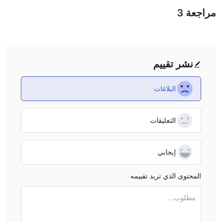
مراجعة
3
payment methods and ensure that your chosen option is
supported before making a deposit.
نشر تقييم
البلاغات
التعليقات
إيجابي
المحتوى الذي تريد تقييمه
مطلوب...