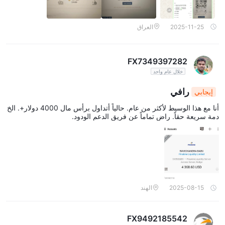
2025-11-25
العراق
FX7349397282
خلال عام واحد
رافي
إيجابي
أنا مع هذا الوسيط لأكثر من عام. حالياً أتداول برأس مال 4000 دولار+. الخ
دمة سريعة حقاً. راضٍ تماماً عن فريق الدعم الودود.
2025-08-15
الهند
FX9492185542