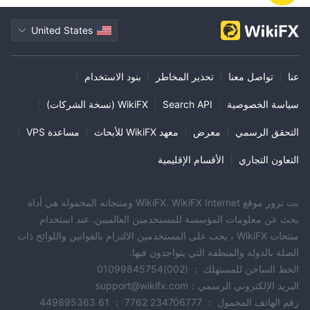
United States
عنا
|
تواصل معنا
|
تحذير المخاطر
|
بنود الاستخدام
|
سياسة الخصوصية
|
Search API
|
WikiFX (نسخة الشركات)
|
التحقق الرسمي
|
معرض
|
معهد WikiFX للأبحاث
|
مساعدة VPS
|
التعاون التجاري
|
الأقسام الإقليمية
نت تزور موقع WikiFX. WikiFX Internet ومنتجاته المحمولة هي أداة
بحث عن معلومات المؤسسة للمستخدمين العالميين. عند استخدام
منتجات WikiFX ، يجب على المستخدمين الالتزام بالقوانين واللوائح ذات
الصلة بالدولة والمنطقة التي يتواجدون فيها.
الخط الساخن للمستهلك ： (002)01099845754
البريد الإلكتروني الرسمي：support@wikifx.com
رقم الهاتف المحمول ： 234706777 7762 ； 61 449895363