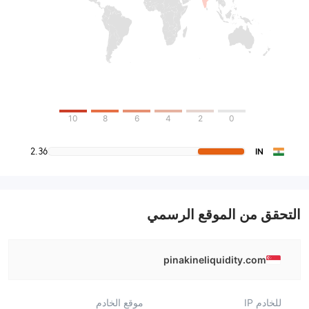
10
8
6
4
2
0
2.36
IN
التحقق من الموقع الرسمي
pinakineliquidity.com
للخادم IP
موقع الخادم