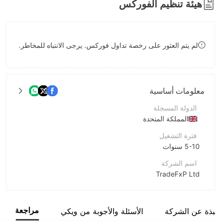
هيئة تنظيم الفوركس
8
9
9
لم يتم العثور على رخصة تداول فوركس. يرجى الانتباه للمخاطر.
معلومات أساسية
الدولة المسجلة
المملكة المتحدة
فترة التشغيل
5-10 سنوات
اسم الشركة
TradeFxP Ltd
اختصار الشركة
TradeFxP
مراجعة
نبذة عن الشركة
الأسئلة والأجوبة من ويكي
موظفو الشركة