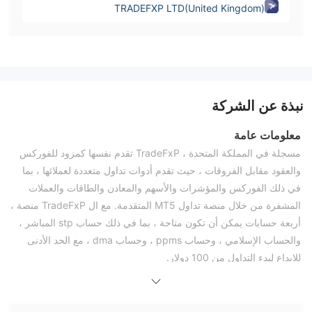
TRADEFXP LTD(United Kingdom)
نبذة عن الشركة
معلومات عامة
مسجلة في المملكة المتحدة ، TradeFxP تقدم نفسها كمزود للفوركس
والعقود مقابل الفروقات ، حيث تقدم أدوات تداول متعددة لعملائها ، بما
في ذلك الفوركس والمؤشرات والأسهم والمعادن والطاقات والعملات
المشفرة من خلال منصة تداول MT5 المتقدمة. مع ال TradeFxP منصة ،
أربعة حسابات يمكن أن تكون متاحة ، بما في ذلك حساب stp المباشر ،
والحساب الإسلامي ، وحساب ppms ، وحساب dma ، مع الحد الأدنى
للإيداع لبدء التداول من 100 دولار.
TradeFxPلا يخضع لأي لائحة سارية المفعول. التداول مع وسيط غير منظم
ينطوي على مخاطرة كبيرة بخسارة أموالك. من فضلك كن على علم
بالمخاطر.