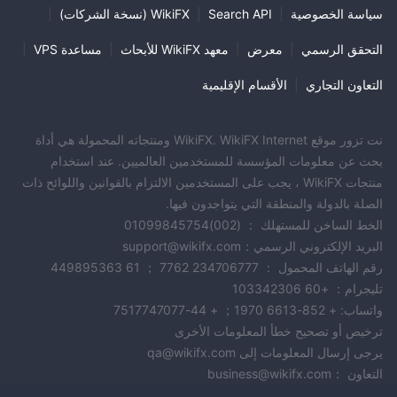
سياسة الخصوصية
|
Search API
|
WikiFX (نسخة الشركات)
|
التحقق الرسمي
|
معرض
|
معهد WikiFX للأبحاث
|
مساعدة VPS
|
التعاون التجاري
|
الأقسام الإقليمية
نت تزور موقع WikiFX. WikiFX Internet ومنتجاته المحمولة هي أداة
بحث عن معلومات المؤسسة للمستخدمين العالميين. عند استخدام
منتجات WikiFX ، يجب على المستخدمين الالتزام بالقوانين واللوائح ذات
الصلة بالدولة والمنطقة التي يتواجدون فيها.
الخط الساخن للمستهلك ： (002)01099845754
البريد الإلكتروني الرسمي：support@wikifx.com
رقم الهاتف المحمول ： 234706777 7762 ； 61 449895363
تليجرام： +60 103342306
واتساب: + 852-6613 1970； + 44-7517747077
ترخيص أو تصحيح خطأ المعلومات الأخرى
يرجى إرسال المعلومات إلى qa@wikifx.com
التعاون ：business@wikifx.com