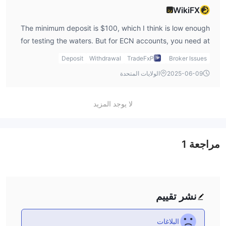
المشفرة والمشتقات مناسبًا لجميع المستثمرين لأنها تنطوي على درجة
WikiFX
رد
عالية من المخاطرة برأس المال الخاص بك. يرجى التأكد من فهمك
الكامل للمخاطر التي تنطوي عليها ، مع مراعاة أهداف استثماراتك
The minimum deposit is $100, which I think is low enough
ومستوى خبرتك.
for testing the waters. But for ECN accounts, you need at
المعلومات الواردة في هذه المقالة مخصصة للأغراض المرجعية فقط.
least $2,000, which is more for traders with larger capital.
Deposit
Withdrawal
TradeFxP
Broker Issues
2025-06-09
الولايات المتحدة
لا يوجد المزيد
مراجعة
1
نشر تقييم
البلاغات