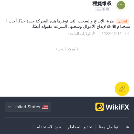
程婕维权
6-10 سنة
طرق الإيداع والسحب التي توفرها هذه الشركة جيدة جدًا. أحب ا
إيجابي
ستخدام skrill لإيداع الأموال وسحبها. السرعة مقبولة أيضًا.
2022-12-12
الولايات المتحدة
لا يوجد المزيد
United States
عنا
|
تواصل معنا
|
تحذير المخاطر
|
بنود الاستخدام
|