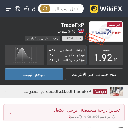
4
5
6
TradeFxP
غير منظم
7
0
5-10 سنوات
حساب ECN
ترخيص تنظيمي مشكوك فيه
0
8
1
منطقة تشغيل مشبوهة
مخاطر عالية
تقييم
المؤشر التنظيمي
4.47
1
.
9
2
مؤشر الأعمال
7.23
/10
مؤشر إدارة المخاطر
2.43
2
3
فتح حساب عبر الإنترنت
موقع الويب
3
4
4
5
TradeFxP المملكة المتحدة تم التحقق: لم يتم العثور على وجود فعلي
Danger
5
6
تحذير: درجة منخفضة ، يرجى الابتعاد!
6
7
آخر فحص 2026-08-10
مخاطر
3
7
8