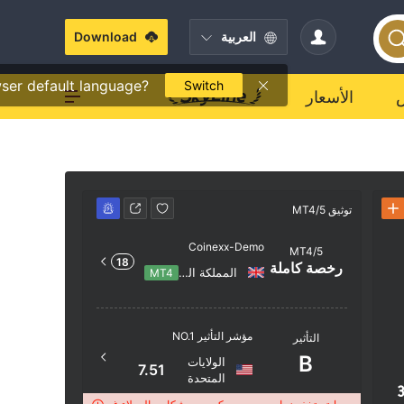
العربية
Download
ser default language?
Switch
الأسعار
توثيق MT4/5
توثيق MT4/5
توثي
Coinexx-Demo
MT4/5
رخ
18
رخصة كاملة
المملكة المتحدة
MT4
اسم الخادم
مؤشر التأثير NO.1
التأثير
xx-Demo
B
الولايات
موقع الخا
7.51
المتحدة
3