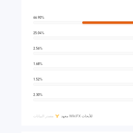
66.90%
25.04%
2.56%
1.68%
1.52%
2.30%
معهد WikiFX للأبحاث
مصدر البيانات