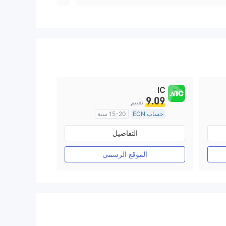
IC
9.09
تقييم
حساب ECN
15-20 سنة
منظمة في أستراليا
التفاصيل
صناعة السوق (MM)
رخصة كاملة ميتاتريدر ٤
الموقع الرسمي