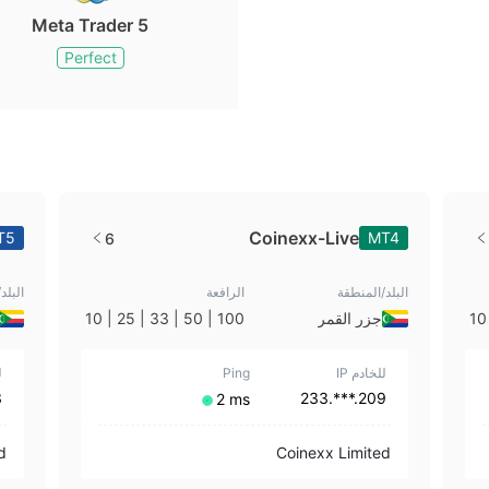
Meta Trader 5
Perfect
Coinexx-Live
T5
MT4
6
البلد/المنطقة
الرافعة
البلد
100 | 50 | 33 | 25 | 10
جزر القمر
100 | 50 | 33 | 25 | 10
| 1
للخادم IP
Ping
ل
47
209.***.233
⁦2 ms⁩
d
Coinexx Limited