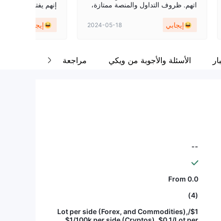
اتهم. ظروف التداول والمنصة ممتازة،
إنهم يفتقرون إلى ميز
مع تنفيذ طلبات فعال. بشكل عام، يلبي
ة بسهولة وتحديثات ال
إيجابي
إيجابي
2024-05-18
Coinexx توقعاتي ويوفر تجربة تداول
ول بشكل مستقل هو 
مرضية.
هذا الصدد.
ار
الأسئلة والأجوبة من ويكي
مراجعة
--
From 0.0
(4)
$1/Lot per side (Forex, and Commodities),
$1/100k per side (Cryptos), $0.1/Lot per