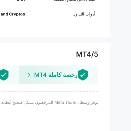
أدوات التداول
 and Cryptos
MT4/5
رخصة كاملة MT4
يوفر وسطاء MetaTrader المرخصون بشكل صحيح أنظمة قوية ودعمًا مستمرًا، مدعومين بعمليات ناضجة وتكنولوجيا متقدمة وضوابط مخاطر قوية.