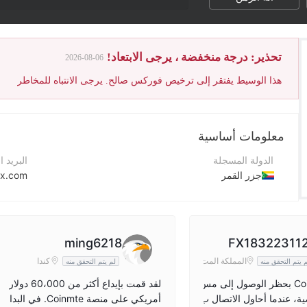
درجة WikiFX للوسيط تم تخفيضها بسبب حجم كبير من شكاوى العملاء غير المحلولة.
تحذير: درجة منخفضة ، يرجى الابتعاد!
2026-08-06
هذا الوسيط يفتقر إلى ترخيص فوركس صالح. يرجى الانتباه للمخاطر
معلومات أساسية
الدولة المسجلة
البريد ا
جزر القمر
xx.com
فترة التشغيل
رقم الت
5-10 سنوات
+19293880701
اسم الشركة
موقع ا
ming6218
FX18322311
COINEXX LTD
المملكة المت
كندا
 يتم التحقق منه
لم يتم التحقق منه
حدة
قامت Coinexx بحظر الوصول إلى مس
لقد قمت بإيداع أكثر من 60،000 دولار
ة، عندما أحاول الاتصال ب
أمريكي على منصة Coinmte. في البدا