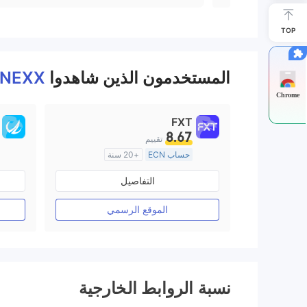
TOP
المستخدمون الذين شاهدوا
INEXX
Chrome
FXT
8.67
تقييم
حساب ECN
+20 سنة
منظمة في أستراليا
التفاصيل
صناعة السوق (MM)
رخصة كاملة ميتاتريدر ٤
الموقع الرسمي
نسبة الروابط الخارجية