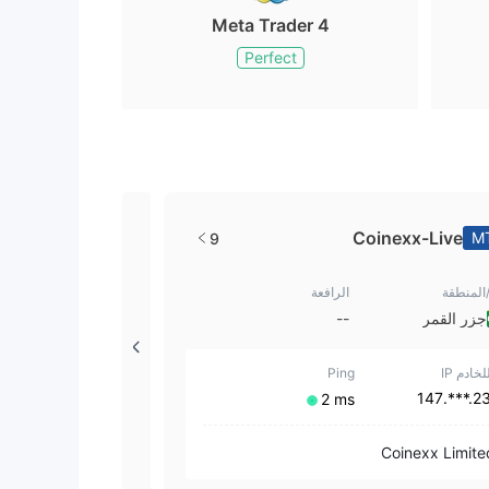
Meta Trader 4
Perfect
Coinexx-Live
M
9
/المنطقة
الرافعة
جزر القمر
--
لخادم IP
Ping
23.***.1
⁦2 ms⁩
Coinexx Limite