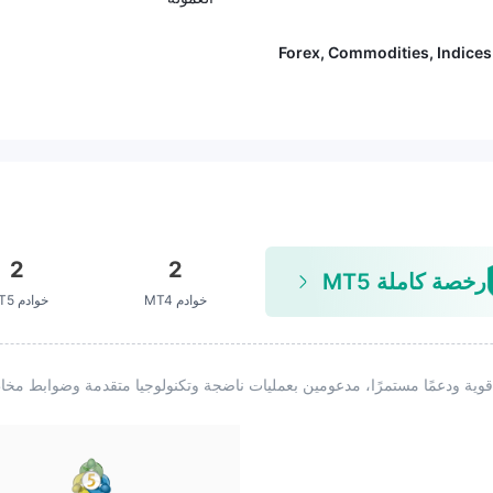
النقطة، شعرت أنني واجهت عملية احتي
ال من منصة احتيالية. أخبرني ممثل خد
مة العملاء أنه إذا لم أدفع الغرامة بحلو
Forex, Commodities, Indices
ل 15 أكتوبر، سيتم تجميد حسابي بشك
ل دائم. في الوقت الحالي، لا يمكنني س
حب أكثر من 90،000 دولار أمريكي.
2
2
رخصة كاملة MT5
خوادم MT4
خوادم MT5