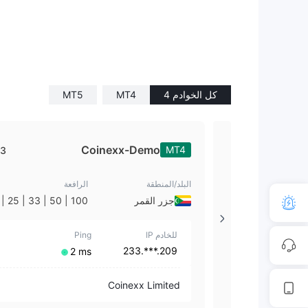
كل الخوادم 4
MT4
MT5
Coinexx-Demo
MT4
3
3
البلد/المنطقة
الرافعة
جزر القمر
| 1
للخادم IP
Ping
209.***.233
⁦2 ms⁩
Coinexx Limited