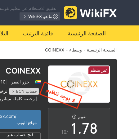
0
1
تطبيق الاستعلام عن تنظيم الوسطا
1
2
ما هو WikiFX
2
3
الصفحة الرئيسية
قائمة الترتيب
البل
الصفحة الرئيسية
-
وسطاء
-
COINEXX
3
4
4
5
COINEXX
غير منظم
جزر القمر
|
5-10 س
5
6
ترخي
حساب ECN
رخصة كاملة ميتاتريد
|
0
6
7
الوسطاء الإقليميون
|
exx.com/
تقييم
1
.
7
8
موقع الويب
/10
فتح حساب عبر