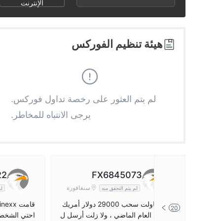
2
8
9
الإنترنت
3
9
هيئة تنظيم الفوركس
4
5
لم يتم العثور على رخصة تداول فوركس.
يرجى الانتباه للمخاطر.
6
7
8
22
FX6845073
سنغافورة
لم يتم التحقق منه
لم
9
لقد حاولت سحب 29000 دولار أمريك
20
ي منذ العام الماضي ، ولا زلت أرسل ل
احتي الشخصي