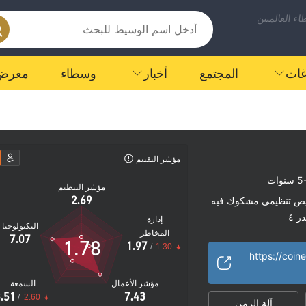
ء العالميين
اغات
المجتمع
أخبار
وسطاء
معرض
مؤشر التقييم
نوات
مؤشر التنظيم
2.69
ص تنظيمي مشكوك فيه
ر ٤
إدارة
التكنولوجيا
مخاطر عالية
المخاطر
|
7.07
1.78
1.97
/
1.30
https://coin
مؤشر الأعمال
السمعة
.51
7.43
/
2.60
آلة الزمن