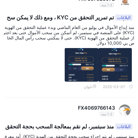
1-2 سنة
تم تمرير التحقق من KYC ، ومع ذلك لا يمكن سح
البلاغات
ب الأموال
منذ إيداع الأموال في يوليو من العام الماضي وبدء عملية التحقق من الهوية
(KYC) على المنصة في سبتمبر، لم أتمكن من سحب الأموال حتى بعد اجتي
از عملية التحقق من الهوية (KYC). حتى لا يمكنني سحب رأس المال الخا
ص بي 10,000 دولار.
2025-03-07
تايوان
FX4069766143
1-2 سنة
منذ سبتمبر، لم نقم بمعالجة السحب بحجة التحقق
البلاغات
من KYC.
منذ سبتمبر، لم يتم إجراء سحب بحجة التحقق من الهوية (KYC). أود معرف