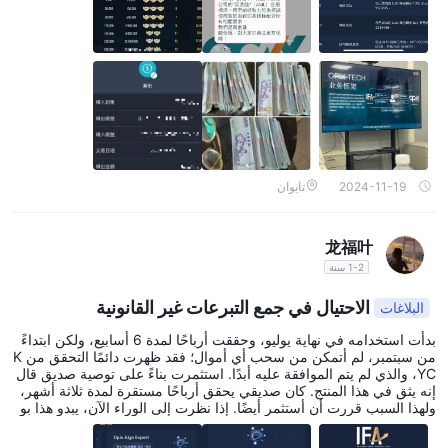
كننا أن نصبح وسطاء ونكسب المال عن طريق دعوة الأصدقاء. في البداية ،
لم أتملص وفقط اعتقدت أن الحدث ليس سيئًا ، ولكن كنت لا زلت خائفًا ولا
أجرؤ على إيداع المال. ولكن في وقت لاحق ، استمر ذلك الصديق في غس
ل دماغي وحتى أرسل لي صورًا لكومات من النقود ، وهكذا تم خداعي للان
ضمام! في البداية ، رأيت على الموقع أن المبلغ يزيد كما وعدوا ، ولكن عند
ما أردت السحب ، قالوا إنه يتطلب التحقق من الهوية للمعاملات الخارجية ،
لذلك سيكون الأمر أبطأ. نتيجة لذلك ، لم أتمكن من سحب أي مبلغ على الإ
طلاق. في وقت لاحق ، قالوا إن OpixTech و IFA توصلتا إلى تعاون وقامتا
بتوقيع بعض الاتفاقيات في كوريا للاندماج معًا. ولكن يجب علي إيداع المال
في IFA من أجل سحب المال من OpixTech قبل ذلك. نتيجة لذلك ، قمت
بإيداع المال مرة أخرى ، والآن لا يمكنني سحب أي مبلغ. لا أعرف ماذا يجب
2024-11-19
تايوان
أن أفعل.
龙福叶
1-2 سنة
الاحتيال في جمع التبرعات غير القانونية
البلاغات
بدأت استخدامه في نهاية يوليو، وحققت أرباحًا لمدة 6 أسابيع، ولكن ابتداءً
من سبتمبر، لم أتمكن من سحب أي أموال؛ فقد ظهرت دائمًا التحقق من K
YC، والذي لم يتم الموافقة عليه أبدًا. استثمرت بناءً على توصية صديق قال
إنه يثق في هذا المنتج. كان صديقي يحقق أرباحًا مستقرة لمدة ثلاثة أشهر،
ولهذا السبب قررت أن أستثمر أيضًا. إذا نظرت إلى الوراء الآن، يبدو هذا بو
ضوح كنظام بونزي. كان الشخص المسؤول يماطل الوقت، مدعيًا أنهم على
وشك إطلاق منتج مالي جديد ومشيرًا إلى أنه لا يمكن سحب الأموال هنا ول