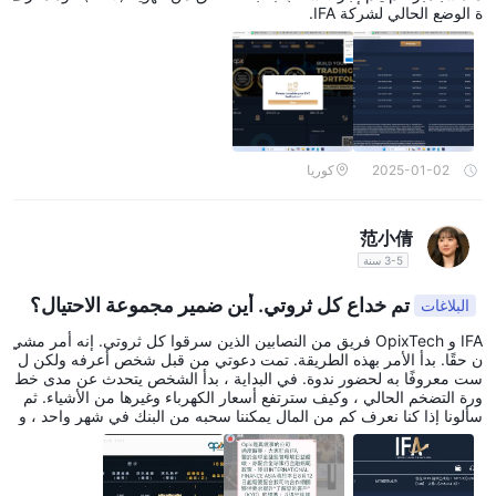
ة الوضع الحالي لشركة IFA.
2025-01-02
كوريا
范小倩
3-5 سنة
تم خداع كل ثروتي. أين ضمير مجموعة الاحتيال؟
البلاغات
IFA و OpixTech فريق من النصابين الذين سرقوا كل ثروتي. إنه أمر مشي
ن حقًا. بدأ الأمر بهذه الطريقة. تمت دعوتي من قبل شخص أعرفه ولكن ل
ست معروفًا به لحضور ندوة. في البداية ، بدأ الشخص يتحدث عن مدى خط
ورة التضخم الحالي ، وكيف سترتفع أسعار الكهرباء وغيرها من الأشياء. ثم
سألونا إذا كنا نعرف كم من المال يمكننا سحبه من البنك في شهر واحد ، و
كم يمكننا الحصول عليه من شراء تأمين التوفير في السنة. ثم عرضوا علينا
جدول الأرباح ، قائلين إنه إذا قمنا بإيداع مبلغ معين من المال في OpixTec
h ، يمكننا سحب مبلغ معين من المال كل شهر. وفقًا لخطتهم ، يمكن للخط
ة الأسرع (بأعلى مبلغ) استعادة رأس المال في نصف عام. قالوا أيضًا إنه يم