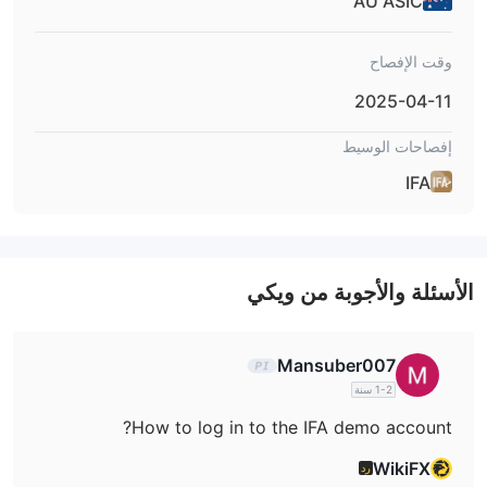
AU ASIC
شاملة وأدوات بحث، في حين تقتصر قنوات دعم العملاء على البريد
الإلكتروني والهاتف، مما قد يعوق تقديم المساعدة الفورية للعملاء.
وقت الإفصاح
المنتجات والخدمات
2025-04-11
أدوات الفوركس
أدوات الفوركس
1.
: يوفر IFA سيولة لـ
، ويقدم أسعارًا
إفصاحات الوسيط
مباشرة ووظائف تداول مستمرة. تعمل جلسات التداول لأدوات الفوركس
IFA
من الأحد الساعة 17:10 ET حتى الجمعة الساعة 16:55 ET، مع إعادة
تعيين النظام اليومي بين هذه الأوقات.
المعادن الفورية
2.
: يمكن للمتداولين الاشتراك في تداول المعادن
الفورية مع IFA، والتي تعمل من الساعة 18:05 ET يوم الأحد حتى الساعة
الأسئلة والأجوبة من ويكي
16:55 ET يوم الجمعة. هناك فترة استراحة يومية في التسعير من الساعة
16:55 ET حتى الساعة 18:05 ET، مما يوفر للمتداولين فترات زمنية
واضحة لأنشطة التداول.
Mansuber007
السلع (الطاقة والنفط)
3.
: IFA يسهل التداول في سلع الطاقة والنفط،
1-2 سنة
بما في ذلك WTI والغاز الطبيعي ونفط برنت الخام. تم تحديد ساعات
How to log in to the IFA demo account?
التداول لهذه الأدوات بوضوح، مع بداية ونهاية محددة لجلسات التداول،
بالإضافة إلى فترات استراحة مجدولة في التسعير لضمان الوضوح
WikiFX
رد
والاتساق.