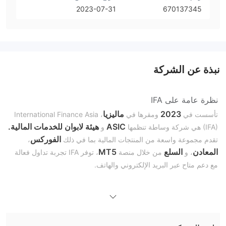
2023-07-31
670137345
نبذة عن الشركة
نظرة عامة على IFA
2023
ماليزيا
تأسست في
ومقرها في
، International Finance Asia
ASIC
هيئة لابوان للخدمات المالية
.
(IFA) هي شركة وساطة تنظمها
و
الفوركس
تقدم مجموعة واسعة من المنتجات المالية بما في ذلك
،
المعادن
السلع
MT5
، و
من خلال منصة
، توفر IFA تجربة تداول فعالة
مع دعم متاح عبر البريد الإلكتروني والهاتف.
هل IFA شرعية؟
تعمل الشركة الدولية للتحالف المالي (IFA) تحت إشراف تنظيمي من
سلطتين، هيئة الأوراق المالية والاستثمار في أستراليا (ASIC) وهيئة لابوان
للخدمات المالية (هيئة لابوان FSA).