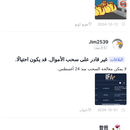
2024-10-12
هونغ كونغ
Jim2539
3-5 سنة
غير قادر على سحب الأموال. قد يكون احتيالًا.
البلاغات
لا يمكن معالجة السحب منذ 24 أغسطس.
2024-10-01
تايوان
普照