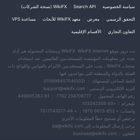
سياسة الخصوصية
|
Search API
|
WikiFX (نسخة الشركات)
|
التحقق الرسمي
|
معرض
|
معهد WikiFX للأبحاث
|
مساعدة VPS
|
التعاون التجاري
|
الأقسام الإقليمية
نت تزور موقع WikiFX. WikiFX Internet ومنتجاته المحمولة هي أداة
بحث عن معلومات المؤسسة للمستخدمين العالميين. عند استخدام
منتجات WikiFX ، يجب على المستخدمين الالتزام بالقوانين واللوائح ذات
الصلة بالدولة والمنطقة التي يتواجدون فيها.
الخط الساخن للمستهلك ： (002)01099845754
البريد الإلكتروني الرسمي：support@wikifx.com
رقم الهاتف المحمول ： 234706777 7762 ； 61 449895363
تليجرام： +60 103342306
واتساب: + 852-6613 1970； + 44-7517747077
ترخيص أو تصحيح خطأ المعلومات الأخرى
يرجى إرسال المعلومات إلى qa@wikifx.com
التعاون ：business@wikifx.com