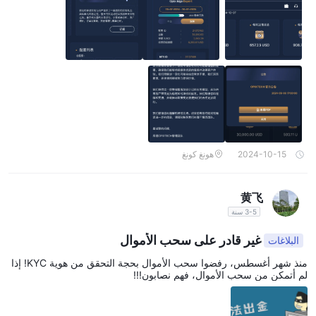
كنها ستنقل إلى منتج صندوق OMA الجديد عند توفره.
2024-10-15
هونغ كونغ
黄飞
3-5 سنة
غير قادر على سحب الأموال
البلاغات
منذ شهر أغسطس، رفضوا سحب الأموال بحجة التحقق من هوية KYC! إذا
لم أتمكن من سحب الأموال، فهم نصابون!!!