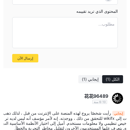
كبيرة ، فإن SMAs تشبه الصناديق المشتركة ولكن معك بصفتك المالك
المحتوى الذي تريد تقييمه
الوحيد. تسمح هذه الحلول الاستثمارية المخصصة بشكل كبير والتي يمكن
أن تلبي متطلبات محددة.
مطلوب...
· حساب التسليم مقابل الدفع (DVP / RVP) - يقلل نموذج التداول هذا
بعض المخاطر المرتبطة بسيولة السوق حول تاريخ التسوية.
· حساب اتفاقية التجارة للأعضاء المقاصة - تستهدف هذه الحسابات
المتداولين الذين قد يستخدمون العديد من الوسطاء لإجراء تداولاتهم. في
نهاية كل يوم ، يمكن بعد ذلك تصفية جميع التداولات من قبل شركة واحدة
إرسال الآن
ضمن الاتفاقية ، مما يجعل العملية أقل تعقيدًا.
· حسابات أخرى - حساب مشترك ، حساب شراكة ، حساب شركة ،
حساب شركة ذات مسؤولية محدودة ، حساب صندوق تحوط مسجل ،
الكل
(1)
إيجابي
(1)
حساب استئماني ، حساب تقاعد فردي
يمكن للمتداولين من دول خارج الولايات المتحدة أيضًا فتح حسابات مع
花花96489
Lightspeed تجارة. تسمح هذه الحسابات الدولية للمتداولين الأجانب
6-10 سنة
بالوصول إلى أسواق الأسهم الأمريكية ومجموعة خدمات الوسطاء.
رأيت شخصًا يروج لهذه المنصة على الإنترنت من قبل ، لذلك ذهب
إيجابي
اللجان
ت إلى wikifx للتحقق من ذلك ، ووجدته. إنه لأمر مؤسف أنه ليس لديه تر
Lightspeedيقدم التداول معدلات عمولة متغيرة منخفضة للمتداولين
خيص تنظيمي ولا معلومات مستخدم. أميل إلى اختيار الأنظمة الأساسية الت
ي يتعرف عليها المستخدمون الآخرون لتقليل مخاطر التجربة والخطأ.
الأكثر نشاطًا.