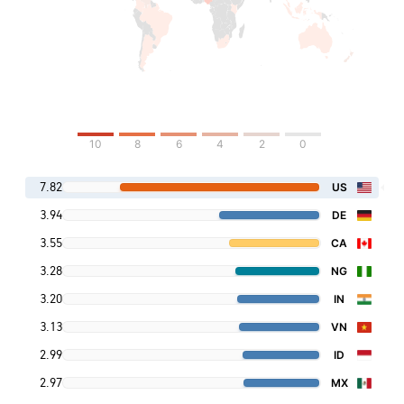
10
8
6
4
2
0
7.82
US
3.94
DE
3.55
CA
3.28
NG
3.20
IN
3.13
VN
2.99
ID
2.97
MX