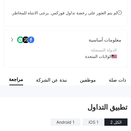
9
8
لم يتم العثور على رخصة تداول فوركس. يرجى الانتباه للمخاطر.
9
معلومات أساسية
الدولة المسجلة
الولايات المتحدة
فترة التشغيل
5-10 سنوات
مراجعة
 ذات صلة
موظفين
نبذة عن الشركة
اسم الشركة
Lightspeed Financial Services Group, LLC
تطبيق التداول
الكل 2
iOS 1
Android 1