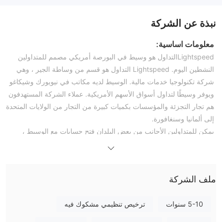
نبذة عن الشركة
معلومات اساسية:
Lightspeedالتداول هو وسيط في البورصة أمريكي مصمم للمتداولين
النشطين اليوم. Lightspeed التداول هو قسم من وساطة الجير ، وهي
شركة تكنولوجيا خدمات مالية. الوسيط لديه مكاتب في نيويورك وشيكاغو
ويوفر وسيطًا لتداول أسواق الأسهم الأمريكية. عملاء الشركة المستهدفون
هم تجار التجزئة والمؤسسات بكميات كبيرة من التجار من الولايات المتحدة
إلى ألمانيا وسنغافورة.
يمكن للمتداولين الأجانب من بعض البلدان فتح حسابات مع الوسيط ،
ولكن يلزم المزيد من الأعمال الورقية. الدول التي قبلتها Lightspeed
تشمل كندا وأستراليا والهند والمملكة المتحدة والإمارات العربية المتحدة.
المعلومات التنظيمية: الترخيص
ملف الشركة
لا توجد معلومات تنظيمية صالحة
من فضلك كن على علم بالمخاطر!
5-10 سنوات
ترخيص تنظيمي مشكوك فيه
الأسواق
يوفر الوسيط للعملاء إمكانية الوصول إلى جميع الأسهم والخيارات في