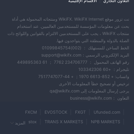
التعاون التجاري
|
الأقسام الإقليمية
Lightspeedيمكن تمويل حسابات التداول وإفراغها باستخدام التحويلات
البرقية المباشرة أو تحويلات غرفة المقاصة الآلية (ACH) أو إيداع
نت تزور موقع WikiFX. WikiFX Internet ومنتجاته المحمولة هي أداة
الشيكات. بمجرد التمويل ، سيحتفظ الوسيط بالحساب لفترة. إذا تم الإيداع
بحث عن معلومات المؤسسة للمستخدمين العالميين. عند استخدام
عن طريق التحويل البنكي ، فسيتم الاحتفاظ بالحساب لمدة 24 ساعة فقط
منتجات WikiFX ، يجب على المستخدمين الالتزام بالقوانين واللوائح ذات
، ولكن الشيكات والتحويلات المستحقة الدفع تتطلب خمسة أيام عمل قبل
الصلة بالدولة والمنطقة التي يتواجدون فيها.
أن يبدأ التداول.
الخط الساخن للمستهلك ： (002)01099845754
لا يوجد حد أدنى للإيداع Lightspeed التداول ، على الرغم من أن
البريد الإلكتروني الرسمي：support@wikifx.com
الحسابات لديها مستويات حد أدنى من الرصيد ، أقلها 10000 دولار.
رقم الهاتف المحمول ： 234706777 7762 ； 61 449895363
منصات التداول
تليجرام： +60 103342306
Lightspeedتقدم أكثر من 15 منصة للتداول معها ، وهي:
واتساب: + 852-6613 1970； + 44-7517747077
· Lightspeed تاجر
ترخيص أو تصحيح خطأ المعلومات الأخرى
· الجنيه الاسترليني التاجر برو
يرجى إرسال المعلومات إلى qa@wikifx.com
· Livevol X
التعاون ：business@wikifx.com
· EMS Pro
· Eze EMS Express
FXCM
EVOSTOCK
FXGT
Ufunded.com
· Lightspeed الويب والجوال
zenstox
TRANS X MARKETS
NPB MARKETS
المزيد
· مشتق
OEXN
FxPlayer
WEEX
Milano MFX
Errante
· Silexx OEMS