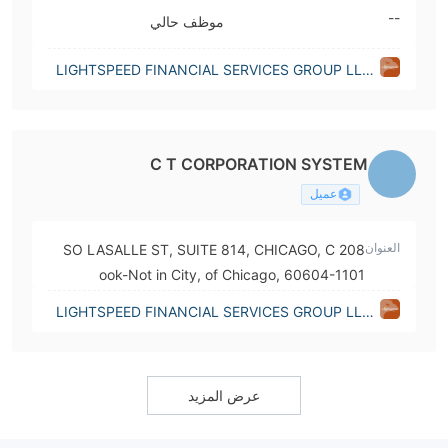
--
موظف حالي
LIGHTSPEED FINANCIAL SERVICES GROUP LLC
(Illinois (United States))
C T CORPORATION SYSTEM
عميل
العنوان
208 SO LASALLE ST, SUITE 814, CHICAGO, C
ook-Not in City, of Chicago, 60604-1101
LIGHTSPEED FINANCIAL SERVICES GROUP LLC
(Illinois (United States))
عرض المزيد