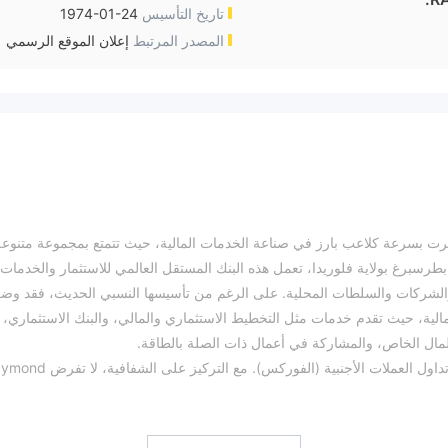
تاريخ التأسيس
1974-01-24
المصدر المرتبط
إعلان الموقع الرسمي
Raymond James Financia في عام 2021 وظهرت بسرعة كلاعب بارز في صناعة الخدمات المالية، حيث تتمتع بمجموعة متنوع
رسبرغ بولاية فلوريدا، تعمل هذه البنك المستقل العالمي للاستثمار والخدمات
راد والشركات والسلطات المحلية. على الرغم من تأسيسها النسبي الحديث، فقد و
زود شامل لحلول مالية، حيث تقدم خدمات مثل التخطيط الاستثماري والمالي، والبنك الاستثماري،
المال الخاص، والمشاركة في أعمال ذات الصلة بالطاقة.
تتميز الشركة بنهجها الودود تجاه العملاء، وخاصة في مجال تداول العملات الأجنبية (الفوركس). مع التر
س، مما يجعلها خيارًا جذابًا لأولئك الذين يدخلون سوق الفوركس. تتوفر منصات التداول
ف أنظمة التشغيل، مما يؤكد التزامها بتوفير تجربة تداول متعددة الاستخدامات
وسهلة الوصول. كشركة جديدة في المشهد المالي، تضع Raymond James Financial نفسها ليس فقط كمزود خدمة ولكن أيضًا كمؤسسة