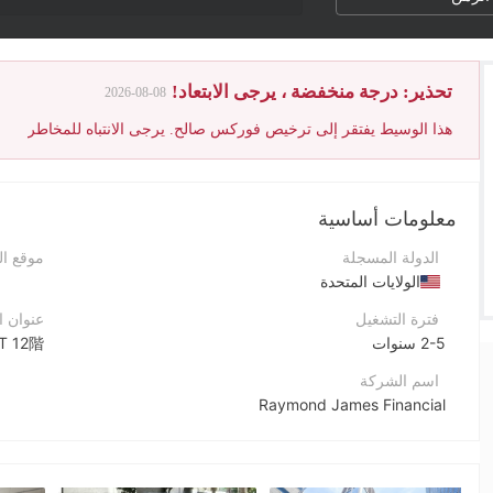
تحذير: درجة منخفضة ، يرجى الابتعاد!
2026-08-08
هذا الوسيط يفتقر إلى ترخيص فوركس صالح. يرجى الانتباه للمخاطر
معلومات أساسية
الدولة المسجلة
موقع ا
الولايات المتحدة
فترة التشغيل
عنوان 
2-5 سنوات
T 12階
اسم الشركة
Raymond James Financial
اختصار الشركة
Raymond James Financial