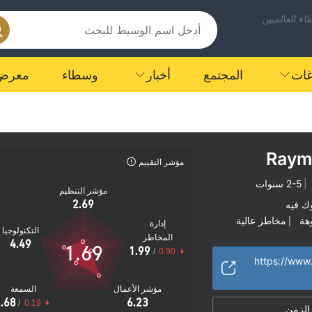
ء العالميين
اغات
المجتمع
أخبار
وسطاء
معرض
Raym
مؤشر التقييم
|
2-5 سنوات
مؤشر التنظيم
2.69
ك فيه
هة
مخاطر عالية
|
إدارة
التكنولوجيا
المخاطر
4.49
1.69
1.99
/
0.90
مؤشر الأعمال
السمعة
.68
6.23
/
0.19
 الزمن