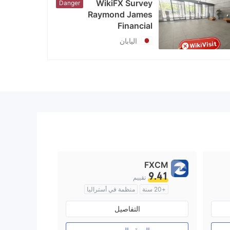
WikiFX Survey
Danger
Raymond James
Financial
اليابان
FXCM
9.41
تقييم
+20 سنة
منظمة في أستراليا
صناعة السوق (MM)
التفاصيل
رخصة كاملة ميتاتريدر ٤