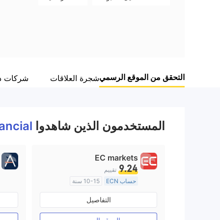
WikiFX Survey
Danger
Raymond James
Financial
اليابان
التحقق من الموقع الرسمي
شجرة العلاقات
شركات ذ
المستخدمون الذين شاهدوا
ancial
EC markets
9.24
تقييم
حساب ECN
10-15 سنة
منظمة في أستراليا
التفاصيل
صناعة السوق (MM)
رخصة كاملة ميتاتريدر ٤