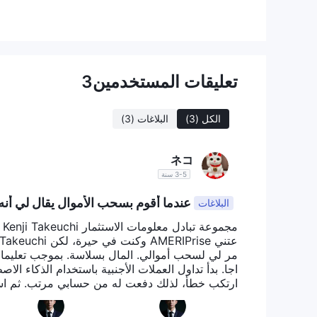
تعليمية، تقدم برنامجًا شاملاً لتمكين المتداولين من المع
هل Raymond James Financial شرعية؟
تعليقات المستخدمين
3
ومع ذلك، من المهم أن نلاحظ أن الوضع ا
0558555.
مصرح به.
وهذا يشير إلى انحراف عن الامتثال التنظيمي ال
المرتبطة قبل الشروع في أي أنشطة مالية مع Raymond James Financial.
الكل
(3)
البلاغات
(3)
الإيجابيات والسلبيات
ネコ
تقدم Raymond James Financial 
3-5 سنة
المالية، تمتد من الاستثمار والتخطيط المالي إلى إدارة ا
البلاغات
وجود رسوم لفتح حساب فوركس، مما يتوافق مع نهج صديق لل
ذكرونني باستمرار، لكن المجموعة اختفت.
جوائز وسهلة الاستخدام، مما يلبي احتياجات المتداولين عل
المصممة لتمكين المتداولين من معرفة سوق الفوركس.
اجا. بدأ تداول العملات الأجنبية باستخدام الذكاء الا
ومع ذلك، من المهم أن تكون حذرًا بشأن بعض الاعتبارات. يثير
المحتملين لتقييم المخاطر المرتبطة بعناية. قد يشكل القلة
وفمبر، كان المبلغ 9,868.68 