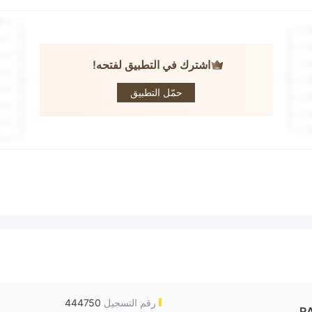
اشترك في التطبيق لفتحه!
Raymond
James
حمّل التطبيق
Financial
رقم التسجيل
444750
R