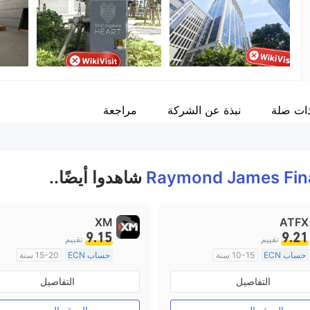
موظفو الشركة
--
ات صلة
نبذة عن الشركة
مراجعة
Raymond James Fin
شاهدوا أيضًا..
XM
ATFX
9.15
9.21
تقييم
تقييم
حساب ECN
10-15 سنة
حساب ECN
15-20 سنة
منظمة في أستراليا
منظمة في أستراليا
التفاصيل
التفاصيل
صناعة السوق (MM)
صناعة السوق (MM)
رخصة كاملة ميتاتريدر ٤
رخصة كاملة ميتاتريدر ٤