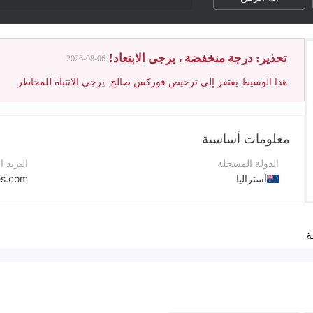
تحذير: درجة منخفضة ، يرجى الابتعاد!
2026-08-06
هذا الوسيط يفتقر إلى ترخيص فوركس صالح. يرجى الانتباه للمخاطر
معلومات أساسية
الدولة المسجلة
البريد ا
أستراليا
es.com
فترة التشغيل
موقع ا
2-5 سنوات
ة
اسم الشركة
عنوان 
tralia
Gildex Indicies