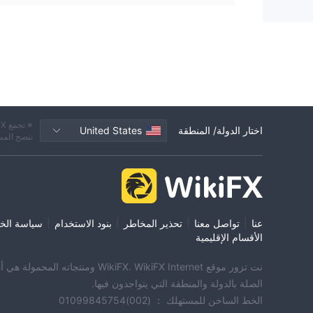
اختار الدولة/ المنطقة
United States
ننصح المس
|
|
|
|
عنا
تواصل معنا
تحذير المخاطر
بنود الاستخدام
سياسة الخ
الأقسام الإقليمية
الصلة بالدولة والمنطقة التي يتواجدون فيها.
الخط الساخن للمستهلك ： (002)01099845754