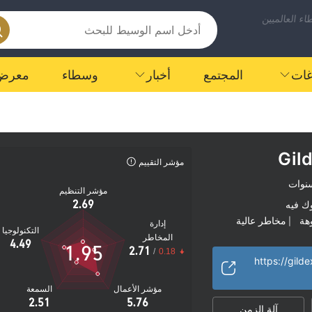
ء العالميين
اغات
المجتمع
أخبار
وسطاء
معرض
Gild
مؤشر التقييم
مؤشر التنظيم
2.69
ك فيه
هة
مخاطر عالية
|
إدارة
التكنولوجيا
المخاطر
4.49
1.95
2.71
/
0.18
https://gild
مؤشر الأعمال
السمعة
2.51
5.76
آلة الزمن