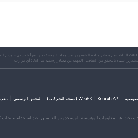
※ تجمع WikiFX البيانات من مصادر متاحة للعامة ومن مساهمات المستخدمين. مع أننا نسعى جاهدين لل
تثمرين بشدة بالتحقق من التفاصيل المهمة من مصادر رسمية قبل اتخاذ أي قرارات.
|
|
|
|
صوصية
Search API
WikiFX (نسخة الشركات)
التحقق الرسمي
معر