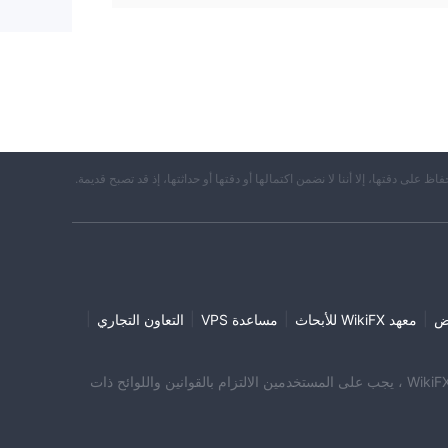
حفاظ على دقتها، إلا أننا لا نضمن اكتمالها أو دقتها أو حداثتها، إذ قد تصبح قديمة.
|
|
|
|
ض
معهد WikiFX للأبحاث
مساعدة VPS
التعاون التجاري
نت تزور موقع WikiFX. WikiFX Internet ومنتجاته المحمولة هي أداة بحث عن معلومات المؤسسة للمستخدمين العالميين. عند استخدام منتجات WikiFX ، يجب على المستخدمين الالتزام بالقوانين واللوائح ذات