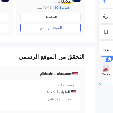
8.62
تقييم
حساب ECN
10-15 سنة
منظمة في أستراليا
التفاصيل
صناعة السوق (MM)
رخصة كاملة ميتاتريدر ٤
الموقع الرسمي
TOP
التحقق من الموقع الرسمي
gildexindicies.com
Chrome
موقع الخادم
الولايات المتحدة
تاريخ إنشاء النطاق
--