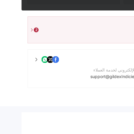
2
لإلكتروني لخدمة العملاء
support@gildexIndici
لشركة
https://gildexindicies.com/
الشركة
East Side NT 0870, Aus