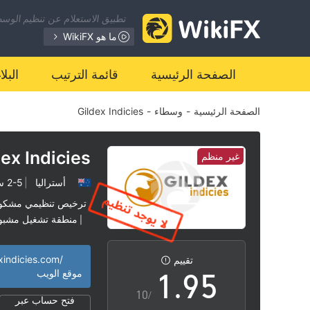
2
تطبيق الاستعلام عن تنظيم الوسطا
3
ما هو WikiFX
4
0
الصفحة الرئيسية
قائمة الترتيب
البل
الصفحة الرئيسية
-
وسطاء
-
Gildex Indicies
5
1
6
2
ex Indicies
غير منظم
أستراليا
|
2-5 سنوات
7
3
ترخيص تنظيمي مشكو
منطقة تشغيل مشبو
|
0
8
4
exindicies.com/
تقييم
1
.
9
5
موقع الويب
/10
فتح حساب عبر