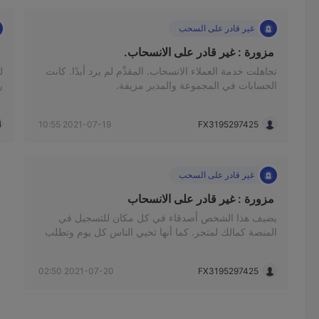
غير قادر على السحب
 مزورة : غير قادر على الانسحاب. 
 
تجاهلت خدمة العملاء الانسحاب. المقدِّم لم يرد أبدًا. كانت
ل
الحسابات في المجموعة والمدير مزيفة.
ر
أ
ا
2021-07-19 10:55
FX3195297425
ت
غير قادر على السحب
 مزورة : غير قادر على الانسحاب 
يضيف هذا الشخص أصدقاء في كل مكان للتسجيل في
المنصة كمالك لمتجر. كما أنها تحيي الناس كل يوم وتطلب
منهم الاستثمار معًا ، لكن جميع أعضاء المجموعة محتالون.
أخيرًا ، تقوم بتصفية حسابك وتقترض المال من أجل
2021-07-20 02:50
FX3195297425
إقناعك. خطأ لن تتمكن من الانسحاب على هذه المنصة