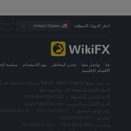
اختار الدولة/ المنطقة
United States
ننصح المس
|
|
|
|
عنا
تواصل معنا
تحذير المخاطر
بنود الاستخدام
سياسة الخ
الأقسام الإقليمية
الصلة بالدولة والمنطقة التي يتواجدون فيها.
الخط الساخن للمستهلك ： (002)01099845754
البريد الإلكتروني الرسمي：support@wikifx.com
رقم الهاتف المحمول ： 234706777 7762 ； 61 449895363
تليجرام： +60 103342306
واتساب: + 852-6613 1970； + 44-7517747077