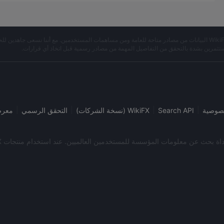
※ تجمع WikiFX البيانات من مصادر متاحة للعامة ومن مساهمات المستخدمين. مع أننا نسعى جاهدين لل
تثمرين بشدة بالتحقق من التفاصيل المهمة من مصادر رسمية قبل اتخاذ أي قرارات.
|
|
|
|
صوصية
Search API
WikiFX (نسخة الشركات)
التحقق الرسمي
معر