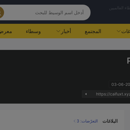
ء العالميين
اغات
المجتمع
أخبار
وسطاء
معرض
https://caifuxt.xy
البلاغات
التعرّضات: 3