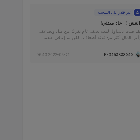
غير قادر على السحب
الغش！ عاد مبدئي! 
قد قمت بالتداول لمدة نصف عام تقريبًا من قبل وتضاعف
أس المال أكثر من ثلاثة أضعاف ، لكن تم إعاقي عندما
ردت سحب الأموال. استمروا في تأخيره مرارا وتكرارا.
لآن يقولون لها مباشرة أن هذه المنصة عملية احتيال !! لا
2022-05-21 06:43
FX3453383040
نخدع!