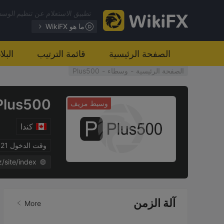
تطبيق الاستعلام عن تنظيم الوسطا
ما هو WikiFX
الصفحة الرئيسية
قائمة الترتيب
البل
الصفحة الرئيسية
-
وسطاء
-
Plus500
Plus500
وسيط مزيف
كندا
وقت الدخول 2021-06-03
z/site/index
آلة الزمن
More