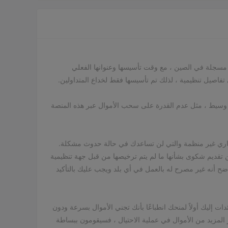
لى عكس المملكة المتحدة الخاضعة للتنظيم Plus500 ، هذا Plus500 مسجلة في الصين ، مع وقت تأسيسها وعنوانها الفعلي
ناك عدد غير قليل من المراجعات السلبية حول هذا الموضوع Plus500 وسيط ، مثل عدم القدرة على سحب الأموال عبر هذه المنصة
ل الاستثماري غير منظمة والتي لن تساعدك في حالة حدوث مشكلة.
تقديم شكوى بشأنها ما لم يتم ترخيصها من قبل جهة تنظيمية
 وسيط غير منظم ومن الواضح أنه غير مصرح له بالعمل في أي بلد ويجب عليك بالتأكيد
ات إليك أولاً لمنحك انطباعًا بأنك تجني الأموال بسرعة ودون
 المزيد من الأموال في عملية الاحتيال ، فسيقومون ببساطة