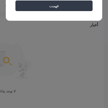
بتعليق حسابك أو إغلاقه ، وربما لن تسمع أي شيء منهم بعد الآن. تزعم 
فهمت
ولاية قضائية منظمة باستخدام عناوين وتراخيص تنظيمية مزيفة من أجل أ
الاستثمارات عالية العائد.
أخبار
لا توجد بيان