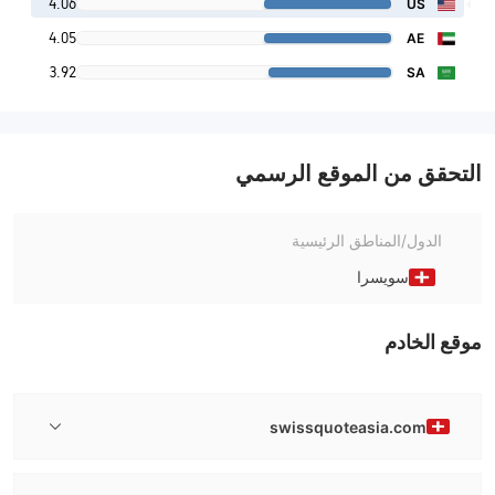
4.06
US
4.05
AE
3.92
SA
التحقق من الموقع الرسمي
الدول/المناطق الرئيسية
سويسرا
موقع الخادم
swissquoteasia.com