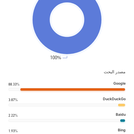
مصدر البحث
Google
88.33%
DuckDuckGo
3.87%
Baidu
2.22%
Bing
1.93%