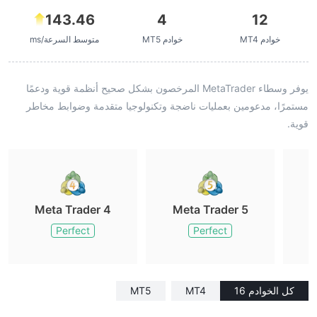
143.46
4
12
خوادم MT4
خوادم MT5
متوسط السرعة/ms
يوفر وسطاء MetaTrader المرخصون بشكل صحيح أنظمة قوية ودعمًا
مستمرًا، مدعومين بعمليات ناضجة وتكنولوجيا متقدمة وضوابط مخاطر
قوية.
Meta Trader 4
Meta Trader 5
M
Perfect
Perfect
كل الخوادم 16
MT4
MT5