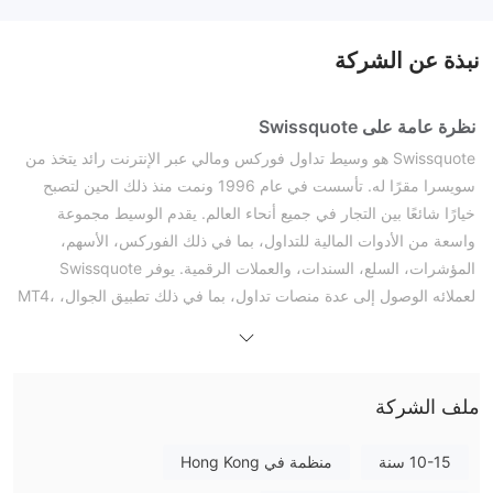
نبذة عن الشركة
نظرة عامة على Swissquote
Swissquote هو وسيط تداول فوركس ومالي عبر الإنترنت رائد يتخذ من
سويسرا مقرًا له. تأسست في عام 1996 ونمت منذ ذلك الحين لتصبح
خيارًا شائعًا بين التجار في جميع أنحاء العالم. يقدم الوسيط مجموعة
واسعة من الأدوات المالية للتداول، بما في ذلك الفوركس، الأسهم،
المؤشرات، السلع، السندات، والعملات الرقمية. يوفر Swissquote
لعملائه الوصول إلى عدة منصات تداول، بما في ذلك تطبيق الجوال، MT4،
MT5، ومديري الأموال.
المزايا والعيوب
Swissquote هو وسيط موثوق ومنظم، يقدم مجموعة متنوعة من الأدوات
ملف الشركة
المالية وأنواع الحسابات للتجار للاختيار من بينها. كما هو الحال مع أي
وسيط، هناك مزايا وعيوب يجب مراعاتها. في الجدول التالي، نقدم ملخصًا
10-15 سنة
منظمة في Hong Kong
للمزايا والعيوب الرئيسية للتداول مع Swissquote.