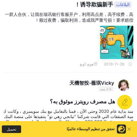
诱导欺骗新手！
البلاغات
一群人合伙，让我在瑞讯银行客服开户，利用高点差，高手续费，高
额过夜费，骗取利润，造成我严重亏损！要求赔偿！
2019-11-26
هونغ كونغ
天機智投-薇琪Vicky
3-5 سنة
هل مصرف رويترز موثوق به؟
إيجابي
منذ بداية عام 2020 وحتى الآن ، قمنا بالتعامل مع بنك سويسري ، وكانت ك
مية الصفقات التي قامت شركتنا "تيانجي زهي تو" بتنفيذها على منصة البنك
السويسري تقريبًا 300,000 صفقة خلال ثلاث سنوات. التعاون مستقر جدًا.
حجم الأموال كافٍ ، وعمليات الإيداع والسحب سهلة جدًا. على الرغم من أ
تحقق من تنظيم الوسطاء عالميًا
تحميل
ن هناك انزلاق في الأسعار خلال الحركات الكبيرة في السوق ، إلا أنه تم تع