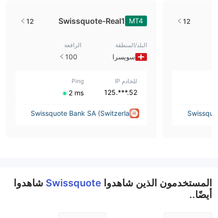
Swissquote-Real1
MT4
12
12
البلد/المنطقة
الرافعة
سويسرا
100
للخادم IP
Ping
52.***.125
⁦2 ms⁩
Swissquote Bank SA (Switzerla
Swissquot
nd)
المستخدمون الذين شاهدوا
Swissquote
شاهدوا
أيضًا..