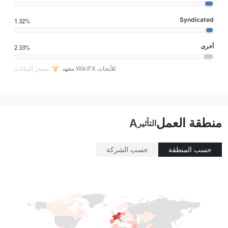
Syndicated
1.32%
أخرى
2.33%
معهد WikiFX للأبحاث
مصدر البيانات
منطقة العمل
A
التأثير
حسب المنطقة
حسب الشركة