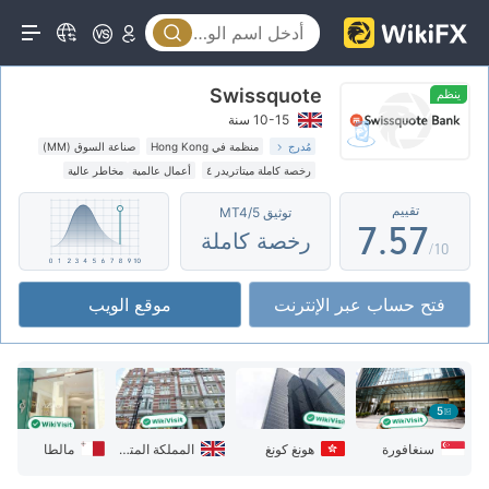
2
0
2
3
1
3
Swissquote
4
2
4
ينظم
10-15 سنة
5
3
5
مُدرج
منظمة في Hong Kong
صناعة السوق (MM)
رخصة كاملة ميتاتريدر ٤
أعمال عالمية
مخاطر عالية
6
4
6
تقييم
توثيق MT4/5
7
.
5
7
رخصة كاملة
/10
8
6
8
فتح حساب عبر الإنترنت
موقع الويب
9
7
9
8
9
5
سنغافورة
هونغ كونغ
المملكة المتحدة
مالطا