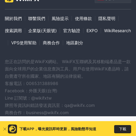
關於我們
|
聯繫我們
|
風險提示
|
使用條款
|
隱私聲明
|
搜索調用
|
企業版(天眼號)
|
官方驗證
|
EXPO
|
WikiResearch
|
VPS使用幫助
|
商務合作
|
地區劃分
您正在訪問的是WikiFX網站。 WikiFX互聯網及其移動端產品是一款
面向全球用戶的企業信息查詢工具。用戶在使用WikiFX產品時，請
自覺遵守所在國家、地區有關的法律規範。
客服電話：006531388986
Facebook：外匯天眼(台灣)
Line 訂閱號：@wikifxtw
牌照等資訊糾錯請發送資訊至：qa@wikifx.com
商務合作：business@wikifx.com
下載
下載APP，曝光資訊即時更新，風險動態早知道