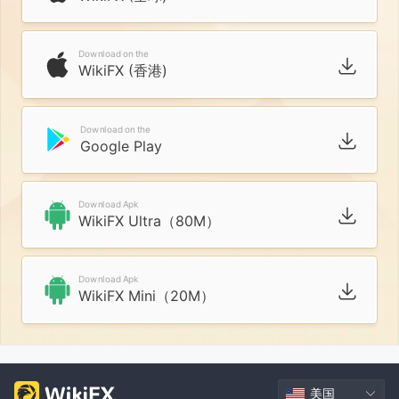
Download on the
WikiFX (香港)
Download on the
Google Play
Download Apk
WikiFX Ultra（80M）
Download Apk
WikiFX Mini（20M）
美国