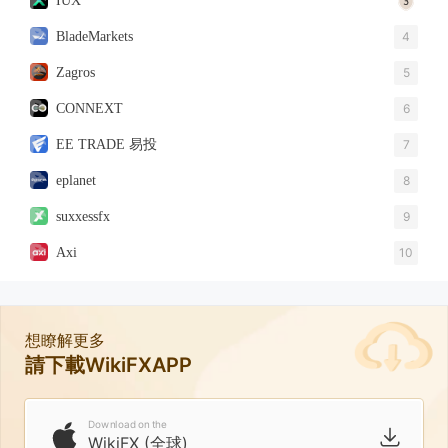
IUX
BladeMarkets
4
Zagros
5
CONNEXT
6
EE TRADE 易投
7
eplanet
8
suxxessfx
9
Axi
10
想瞭解更多
請下載WikiFXAPP
Download on the
WikiFX (全球)