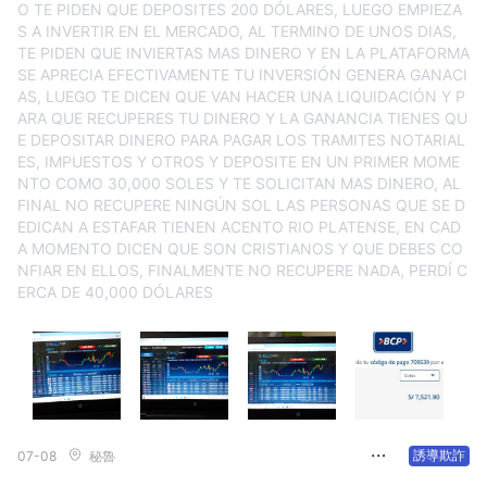
O TE PIDEN QUE DEPOSITES 200 DÓLARES, LUEGO EMPIEZA
S A INVERTIR EN EL MERCADO, AL TERMINO DE UNOS DIAS,
TE PIDEN QUE INVIERTAS MAS DINERO Y EN LA PLATAFORMA
SE APRECIA EFECTIVAMENTE TU INVERSIÓN GENERA GANACI
AS, LUEGO TE DICEN QUE VAN HACER UNA LIQUIDACIÓN Y P
ARA QUE RECUPERES TU DINERO Y LA GANANCIA TIENES QU
E DEPOSITAR DINERO PARA PAGAR LOS TRAMITES NOTARIAL
ES, IMPUESTOS Y OTROS Y DEPOSITE EN UN PRIMER MOME
NTO COMO 30,000 SOLES Y TE SOLICITAN MAS DINERO, AL
FINAL NO RECUPERE NINGÚN SOL LAS PERSONAS QUE SE D
EDICAN A ESTAFAR TIENEN ACENTO RIO PLATENSE, EN CAD
A MOMENTO DICEN QUE SON CRISTIANOS Y QUE DEBES CO
NFIAR EN ELLOS, FINALMENTE NO RECUPERE NADA, PERDÍ C
ERCA DE 40,000 DÓLARES
誘導欺詐
07-08
秘魯