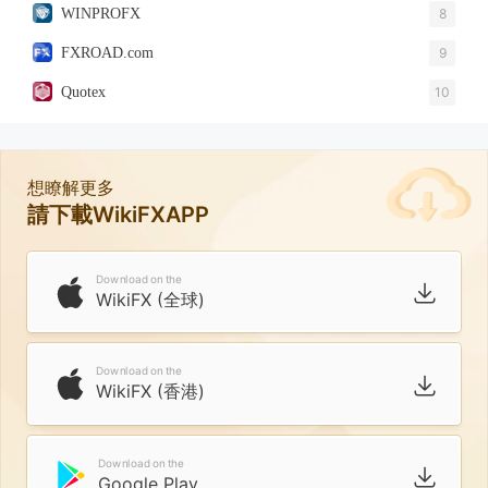
WINPROFX
8
FXROAD.com
9
Quotex
10
想瞭解更多
請下載WikiFXAPP
Download on the
WikiFX (全球)
Download on the
WikiFX (香港)
Download on the
Google Play