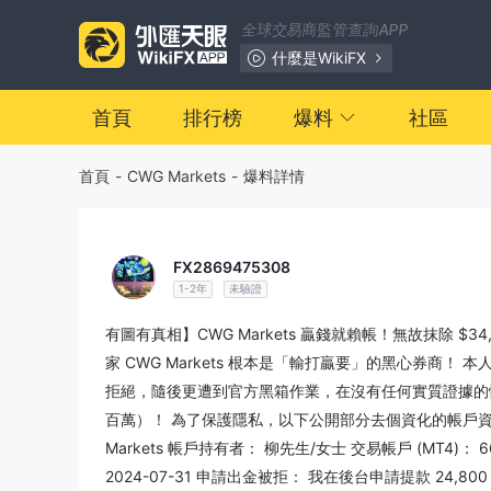
全球交易商監管查詢APP
什麼是WikiFX
首頁
排行榜
爆料
社區
首頁
-
CWG Markets
-
爆料詳情
FX2869475308
1-2年
未驗證
有圖有真相】CWG Markets 贏錢就賴帳！無故抹除 $
家 CWG Markets 根本是「輸打贏要」的黑心券商
拒絕，隨後更遭到官方黑箱作業，在沒有任何實質證據的情況下
百萬）！ 為了保護隱私，以下公開部分去個資化的帳戶資
Markets 帳戶持有者： 柳先生/女士 交易帳戶 (MT4)： 6
2024-07-31 申請出金被拒： 我在後台申請提款 24,8