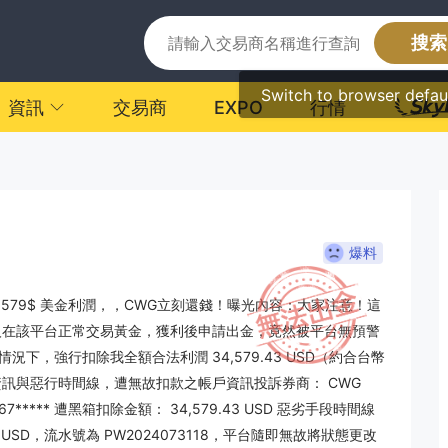
搜索
Switch to browser defau
資訊
交易商
EXPO
行情
爆料
34,579$ 美金利潤，，CWG立刻還錢！曝光內容：大家注意！這
！ 本人在該平台正常交易黃金，獲利後申請出金，竟然被平台無預警
，強行扣除我全額合法利潤 34,579.43 USD（約合台幣
訊與惡行時間線，遭無故扣款之帳戶資訊投訴券商： CWG
67***** 遭黑箱扣除金額： 34,579.43 USD 惡劣手段時間線
00 USD，流水號為 PW2024073118，平台隨即無故將狀態更改