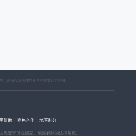
差異，建議投資者理性參考並核實官方信息。
|
|
使用幫助
商務合作
地區劃分
時，請自覺遵守所在國家、地區有關的法律規範。