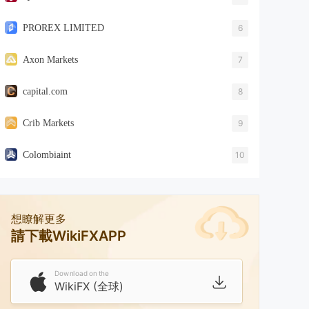
PROREX LIMITED
6
Axon Markets
7
capital.com
8
Crib Markets
9
Colombiaint
10
想瞭解更多
請下載WikiFXAPP
Download on the
WikiFX (全球)