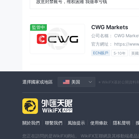
故意封禁账号，维权困难 我做单亏钱
CWG Markets
監管中
公司名稱：
CWG Market
官方網址：
https://www.
ECN賬戶
5-10年
英國
瓦努阿圖監管
全牌照 (M
衍生品交易許可 (EP)
外匯
主標MT5
白標MT4
選擇國家或地區
美国
※ WikiFX基於公
高級風險隱患
離岸監管
|
|
|
|
|
關於我們
聯繫我們
風險提示
使用條款
隱私聲明
您正在訪問的是WikiFX網站。 WikiFX互聯網及其移動