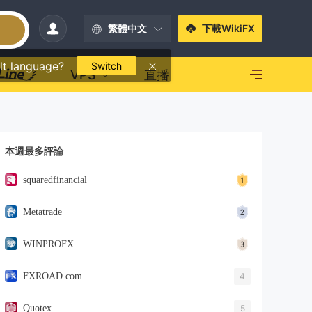
繁體中文
下載WikiFX
lt language?
Switch
VPS
直播
本週最多評論
squaredfinancial
Metatrade
WINPROFX
FXROAD.com
4
Quotex
5