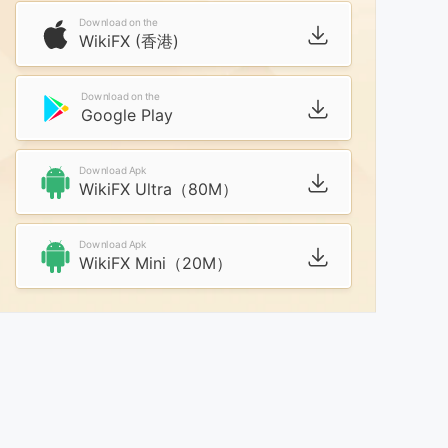
Download on the
WikiFX (香港)
Download on the
Google Play
Download Apk
WikiFX Ultra（80M）
Download Apk
WikiFX Mini（20M）