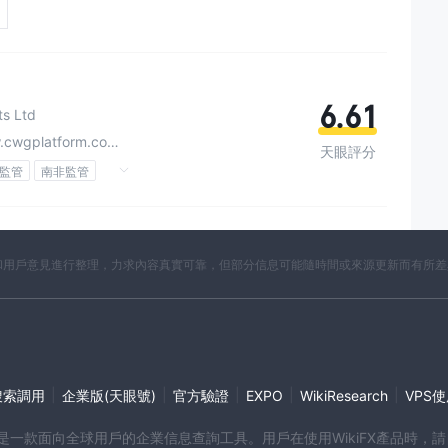
6.61
s Ltd
cwgplatform.com/zh
天眼評分
監管
南非監管
M)
交易牌照 (EP)
全球展業
開資料和用戶意見進行整理，力求內容真實可靠，但部分信息可能隨時間或來源更新而有所
|
|
|
|
|
搜索調用
企業版(天眼號)
官方驗證
EXPO
WikiResearch
VPS
端產品是一款面向全球用戶的企業信息查詢工具。用戶在使用WikiFX產品