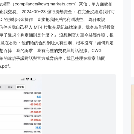
部（compliance@cwgmarkets.com）來信，單方面硬扣
易。 2024-09-23 強行洗劫資金： 在完全沒經過我許可
 USD 的強制出金操作，直接把我帳戶的利潤洗空。 為什麼說
信件叫我自己登入 MT4 拉取交易紀錄找違規。我身為普通投資
單子違規？判定細則是什麼？」 沒想到官方至今裝聾作啞，根
，意在吞款：他們給的合約網址只有罰則，根本沒有「如何判定
想吞掉！我的訴求：我有完整的交易與對話證據。CWG
還給我！詳細的違規爭議對話與官方威脅信件，我已整理在檔案 請問
pdf。