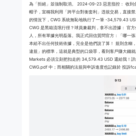
為「拒絕」並強制取消。 2024-09-23 惡意指控： 收到合規
帽子，宣稱我利用「跨平台對衝套利」违規交易，直接禁止我交
的情況下，CWG 系統無恥地執行了一筆 -34,579.43
CWG 是黑箱流氓行徑？球員兼裁判，拿不出證據： 官方
人，所有單據光明磊落。我正式回信質問官方：「哪一張
本給不出任何技術依據，完全是他們說了算！ 規則含糊
違規」的標準，這就是典型的口袋罪，看到客戶賺大錢就
Markets 必須立刻把扣走的 34,579.43 USD 
CWG.pdf 中；而相關的法規與申訴進度也記錄於 投訴fca.