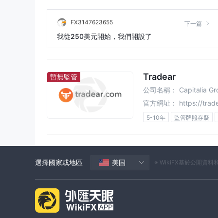
FX3147623655
下一篇
我從250美元開始，我們開設了
Tradear
暫無監管
公司名稱：
Capitalia G
官方網址：
https://trad
5-10年
監管牌照存疑
高級風險隱患
選擇國家或地區
美国
※ WikiFX基於公