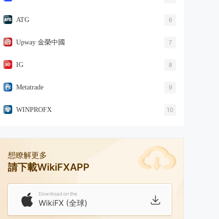
ATG
6
Upway 金榮中國
7
IG
8
Metatrade
9
WINPROFX
10
想瞭解更多
請下載WikiFXAPP
Download on the
WikiFX (全球)