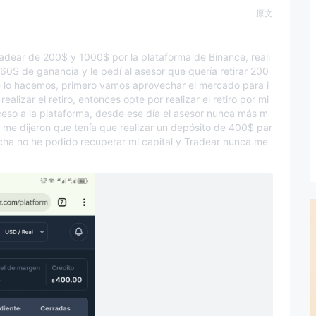
原文
radear de 200$ y 1000$ por la plataforma de Binance, reali
560$ de ganancia y le pedí al asesor que quería retirar 200
e lo hacemos, primero vamos aprovechar el mercado para i
ealizar el retiro, entonces opte por realizar el retiro por mi
eso a la plataforma, desde ese día el asesor nunca más m
y me dijeron que tenía que realizar un depósito de 400$ par
echa no he podido recuperar mi capital y Tradear nunca me