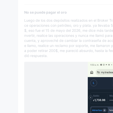
No se puede pagar el oro
Luego de los dos depósitos realizados en el Broker T
ce operaciones con petróleo, oro y plata. ya llevaba 
$, eso fue el 15 de mayo del 2026, me dice más tard
nvertir, realice las operaciones y nunca me llamó para r
cuenta, y aproveché de cambiar la contraseña de acc
e llamo, realice un reclamo por soporte, me llamaron 
a poder retirar 200$, me pareció absurdo, hasta la f
dió respuesta.