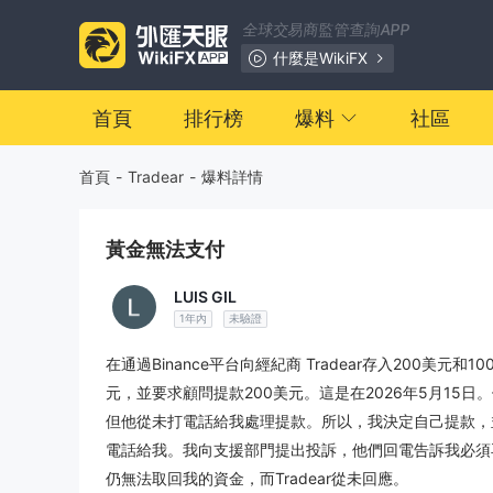
全球交易商監管查詢APP
什麼是WikiFX
首頁
排行榜
爆料
社區
首頁
-
Tradear
-
爆料詳情
黃金無法支付
LUIS GIL
1年內
未驗證
在通過Binance平台向經紀商 Tradear存入200美
元，並要求顧問提款200美元。這是在2026年5月15
但他從未打電話給我處理提款。所以，我決定自己提款，
電話給我。我向支援部門提出投訴，他們回電告訴我必須再
仍無法取回我的資金，而Tradear從未回應。