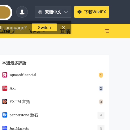
繁體中文
下載WikiFX
lt language?
Switch
VPS
直播
本週最多評論
squaredfinancial
Axi
FXTM 富拓
pepperstone 激石
4
JustMarkets
5