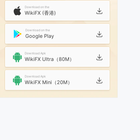
Download on the
WikiFX (香港)
Download on the
Google Play
Download Apk
WikiFX Ultra（80M）
Download Apk
WikiFX Mini（20M）