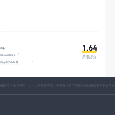
1.64
roup
ear.com/en/
天眼評分
展業區域存疑
開資料和用戶意見進行整理，力求內容真實可靠，但部分信息可能隨時間或來源更新而有所