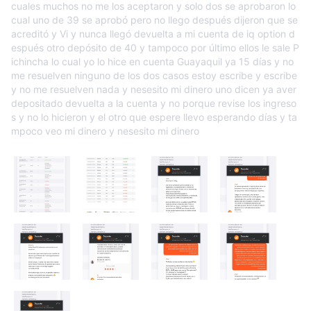
cuales muchos no me los aceptaron y solo dos se aprobaron lo
cual uno de 39 se aprobó pero no llego después dijeron que se
acreditó y Vi y nunca llegó devuelta a mi cuenta de iq option d
espués otro depósito de 40 y tampoco por último ellos le sale P
ichincha lo cual yo lo hice en cuenta Guayaquil ya 15 días y no
me resuelven ninguno de los dos casos estoy escribe y escribe
y no me resuelven nada y nesesito mi dinero uno dicen ya aver
depositado devuelta a la cuenta y no porque revise los ingreso
s y no lo hicieron y el otro que espere llevo esperando días y ta
mpoco veo mi dinero y nesesito mi dinero