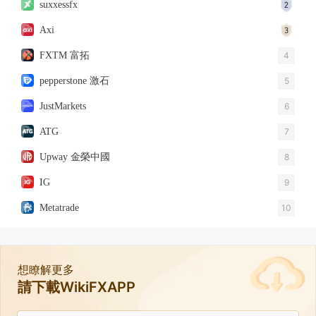
suxxessfx
Axi
FXTM 富拓
4
pepperstone 激石
5
JustMarkets
6
ATG
7
Upway 金榮中國
8
IG
9
Metatrade
10
想瞭解更多
請下載WikiFXAPP