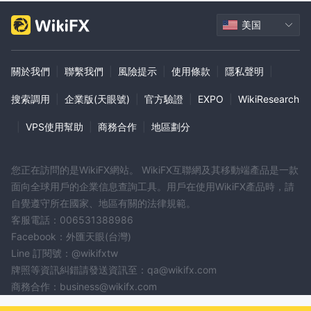
美国
關於我們
|
聯繫我們
|
風險提示
|
使用條款
|
隱私聲明
|
搜索調用
|
企業版(天眼號)
|
官方驗證
|
EXPO
|
WikiResearch
|
VPS使用幫助
|
商務合作
|
地區劃分
您正在訪問的是WikiFX網站。 WikiFX互聯網及其移動端產品是一款
面向全球用戶的企業信息查詢工具。用戶在使用WikiFX產品時，請
自覺遵守所在國家、地區有關的法律規範。
客服電話：006531388986
Facebook：外匯天眼(台灣)
Line 訂閱號：@wikifxtw
牌照等資訊糾錯請發送資訊至：qa@wikifx.com
商務合作：business@wikifx.com