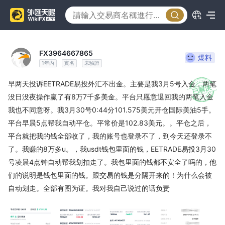
FX3964667865
爆料
1年內
實名
未驗證
早两天投诉EETRADE易投外汇不出金。主要是我3月5号入金，两笔
没日没夜操作赢了有8万7千多美金。平台只愿意退回我的两笔入金
我也不同意呀。我3月30号0:44分101.575美元开仓国际美油5手。
平台早晨5点帮我自动平仓。平常价是102.83美元。。平仓之后，
平台就把我的钱全部收了，我的账号也登录不了，到今天还登录不
了。我赚的8万多u。，我usdt钱包里面的钱，EETRADE易投3月30
号凌晨4点钟自动帮我划扣走了。我包里面的钱都不安全了吗的，他
们的说明是钱包里面的钱。跟交易的钱是分隔开来的！为什么会被
自动划走。全部有图为证。我对我自己说过的话负责