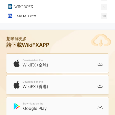
WINPROFX
9
FXROAD.com
10
想瞭解更多
請下載WikiFXAPP
Download on the
WikiFX (全球)
Download on the
WikiFX (香港)
Download on the
Google Play