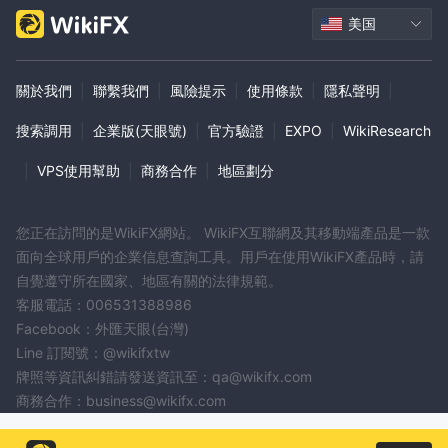
美国
關於我們
|
聯繫我們
|
風險提示
|
使用條款
|
隱私聲明
|
搜索調用
|
企業版(天眼號)
|
官方驗證
|
EXPO
|
WikiResearch
|
VPS使用幫助
|
商務合作
|
地區劃分
您正在訪問的是WikiFX網站。 WikiFX互聯網及其移動端產品是一款
面向全球用戶的企業信息查詢工具。用戶在使用WikiFX產品時，請
自覺遵守所在國家、地區有關的法律規範。
客服電話：006531388986
Facebook：外匯天眼(台灣)
Line 訂閱號：@wikifxtw
牌照等資訊糾錯請發送資訊至：qa@wikifx.com
商務合作：business@wikifx.com