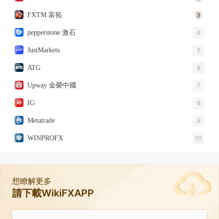
FXTM 富拓
pepperstone 激石
4
JustMarkets
5
ATG
6
Upway 金榮中國
7
IG
8
Metatrade
9
WINPROFX
10
想瞭解更多
請下載WikiFXAPP