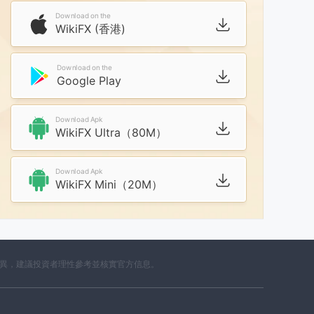
Download on the
WikiFX (香港)
Download on the
Google Play
Download Apk
WikiFX Ultra（80M）
Download Apk
WikiFX Mini（20M）
差異，建議投資者理性參考並核實官方信息。