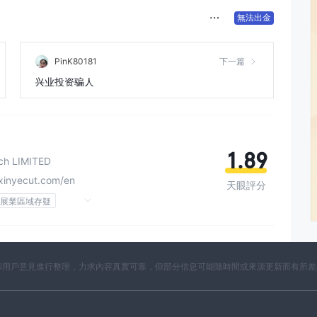
無法出金
PinK80181
下一篇
兴业投资骗人
1.89
ch LIMITED
xinyecut.com/en
天眼評分
展業區域存疑
開資料和用戶意見進行整理，力求內容真實可靠，但部分信息可能隨時間或來源更新而有所