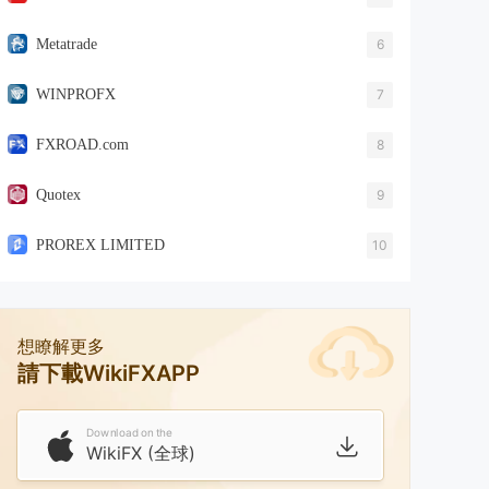
Metatrade
6
WINPROFX
7
FXROAD.com
8
Quotex
9
PROREX LIMITED
10
想瞭解更多
請下載WikiFXAPP
Download on the
WikiFX (全球)