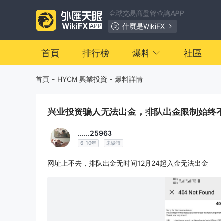
全球交易商監管查詢APP
什麼是WikiFX
首頁
排行榜
爆料
社區
首頁
-
HYCM 興業投資
-
爆料詳情
兴业投资骗人无法出金，排队出金限制始终
......25963
6-10年
未驗證
网址上不去，排队出金无时间12月24起入金无法出金