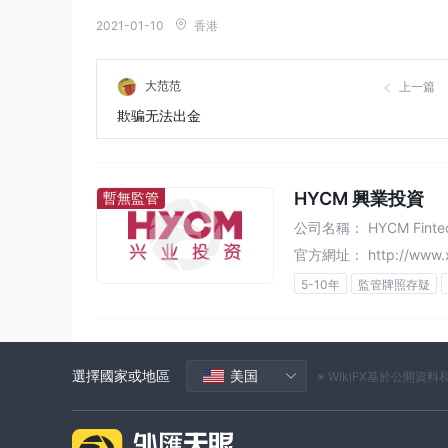
2021-01-10
香港
大范范
上一篇
欺骗无法出金
HYCM 興業投資
暫無監管
公司名稱：
HYCM Finte
官方網址：
http://www.
5-10年
監管牌照存疑
高級風險隱患
選擇國家或地區
美国
※ WikiFX基於公