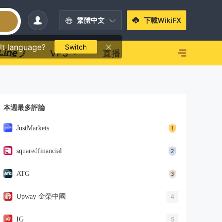
繁體中文
下載WikiFX
lt language?
Switch
VPS
直播
本週最多評論
JustMarkets
squaredfinancial
ATG
Upway 金榮中國
4
IG
5