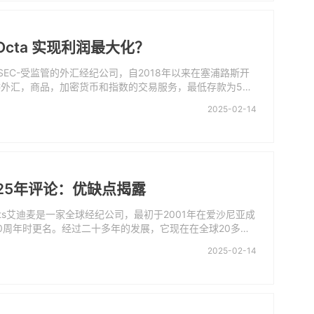
Octa 实现利润最大化？
YSEC-受监管的外汇经纪公司，自2018年以来在塞浦路斯开
外汇，商品，加密货币和指数的交易服务，最低存款为50
以打开演示以熟悉平台，或在进入实时交易之前测试他们的交
2025-02-14
司还开发了一个专有的基于网络的交易平台，应用程序版本可
oid手机上下载。
25年评论：优缺点揭露
Markets艾迪麦是一家全球经纪公司，最初于2001年在爱沙尼亚成
0周年时更名。经过二十多年的发展，它现在在全球20多个
办事处。该公司目前受多个国家/地区的4个监管机构 - CYSE
2025-02-14
C 和 FSA（离岸）的监管。