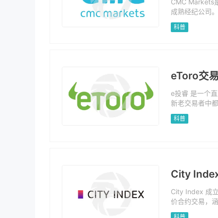
CMC Mark
成熟经纪公司。
括外汇、指数、
科普
及CMC平台访问
低初始入金要
户支持系统，
eToro
e投睿 是一个
新老交易者中都
和 ETF，无
科普
易者在该平台可
币对），这不是
投资者来说，
里面10万美元
丧的点是： 该
aTrader (MT4
City I
City Ind
价合约交易，
广泛市场。Cit
科普