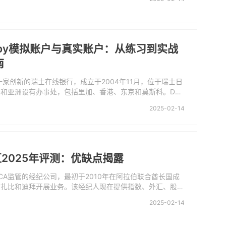
散户投资者体验交易过程。但该经纪商不支持社交交易，且提
种类有限。
copy模拟账户与真实账户：从练习到实战
南
y是一家创新的瑞士在线银行，成立于2004年11月，位于瑞士日
和亚洲设有办事处，包括里加、香港、东京和莫斯科。Duk
行受瑞士金融市场监管局（FINMA）监管，既是一家银行，也是
2025-02-14
 Dukascopy提供在线和移动银行服务，包括外汇、股票、
数、加密货币和二元期权的差价合约买卖。Dukascopy还
电子银行和信用卡服务，以及24小时多语言客户服务支
们将带您了解Dukascopy提供的全系列账户，包括托管账
账户和模拟账户。整篇文章主要介绍这些账户的优缺点、如何
汇2025年评测：优缺点揭露
用等，以便用户通过本文方便地选择适合您的账户。
CA监管的经纪公司，最初于2010年在阿拉伯联合酋长国成
布扎比和迪拜开展业务。该经纪人现在提供指数、外汇、股票
密货币、商品和债券的交易服务。更重要的是，该经纪商还为
2025-02-14
大宗经纪服务，例如定制流动性解决方案、白标服务和保证金