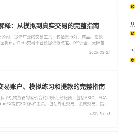
从
户解释：从模拟到真实交易的完整指南
经纪公司，提供广泛的交易工具，包括货币对、商品、指数、
密货币。Octa交易平台还提供低点差、0%佣金、无隔夜费
支持。Octa是一家复制交易经纪商。交易者可以从两种Oct
当
2025-02-27
验免佣金的点差交易环境。所有账户都符合伊斯兰教法，适
，因为Octa不对杠杆隔夜头寸收取掉期利率。根据要求，
拟账户。有关Octa的更多信息，请访问WikiFX的Octa经
在开户之前，请阅读这篇全面的Octa账户类型评论，以了
型之间的差异。
X：交易账户、模拟练习和提款的完整指南
家受多个机构监管的差价合约和外汇经纪商，包括ASIC、FCA
。IronFX提供300多种工具，包括外汇交易、金属交易、指数
、期货交易和股票交易。它支持流行的在线交易平台MetaT
2025-02-21
提供MetaTrader 5或除其复制交易应用程序TradeCopier之
平台。