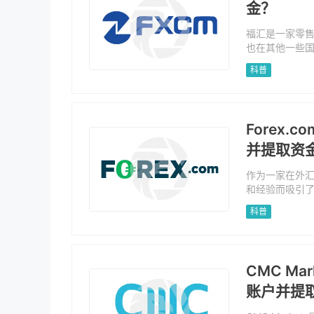
金？
福汇是一家零售
也在其他一些
大利、希腊、香
科普
D）和其他金融
g Station、Tr
Forex
并提取资
作为一家在外汇
和经验而吸引了
美国，塞浦路
科普
数，股票，加密
和Trading
据自己的偏好
CMC Ma
账户并提