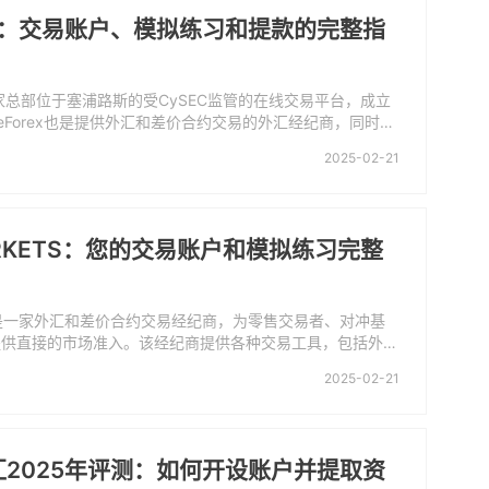
orex：交易账户、模拟练习和提款的完整指
x是一家总部位于塞浦路斯的受CySEC监管的在线交易平台，成立
iteForex也是提供外汇和差价合约交易的外汇经纪商，同时提
5两个交易平台，交易量从0.01手起，采用STP直接模式，支
2025-02-21
汇、电子转账等多种存款方式，提现无需手续费。
ARKETS：您的交易账户和模拟练习完整
kets是一家外汇和差价合约交易经纪商，为零售交易者、对冲基
提供直接的市场准入。该经纪商提供各种交易工具，包括外
和商品。该经纪公司总部位于南非，持有著名的FSCA的许
2025-02-21
额许可证状态。该经纪商的服务遍布非洲大陆和全球市场。
汇2025年评测：如何开设账户并提取资