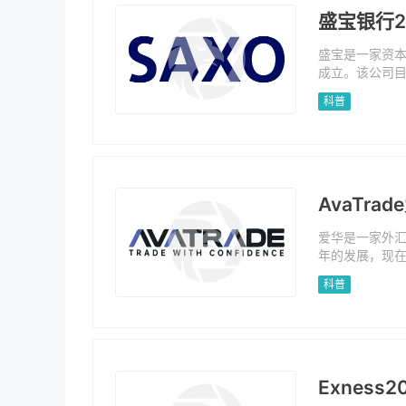
盛宝银行2
盛宝是一家资本
成立。该公司目前
等7个监管机构
科普
AvaTr
爱华是一家外汇
年的发展，现在
管，包括6个监管
科普
Exnes