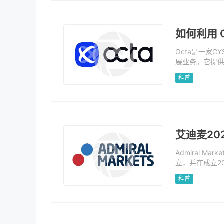
如何利用 
Octa是一家C
展业务。它提供
欧元。客户可
科普
易策略。该公
在iOS和Andr
艾迪麦20
Admiral 
立，并在成立2
国家/地区设有
科普
C、FCA、ASI