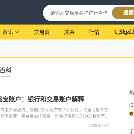
搜索
资讯
交易商
展会
行情
百科
热
盛宝账户：银行和交易账户解释
I
丹麦盛宝银行，受到全球100万客户的信任。盛宝收取有竞
有闲置费、平台费或托管费。盛宝提供超过71000种股票、
品工具。该经纪商受FCA（UK金融行为监管局）、ASIC
2025-02-27
和投资委员会）、FINMA（瑞士金融市场监管局）等监
手
多家银行和经纪商以及285多家金融中介机构。