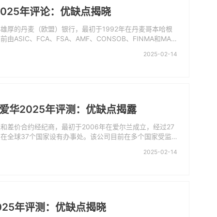
025年评论：优缺点揭晓
雄厚的丹麦（欧盟）银行，最初于1992年在丹麦哥本哈根
由ASIC、FCA、FSA、AMF、CONSOB、FINMA和MAS
监管。
2025-02-14
ade爱华2025年评测：优缺点揭露
和差价合约经纪商，最初于2006年在爱尔兰成立，经过27
在全球37个国家设有办事处。该公司目前在多个国家受监
机构：ASIC、FSA、FFAJ、ADGM、CBI和FSCA。
2025-02-14
s2025年评测：优缺点揭晓