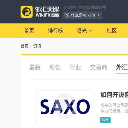
全球交易商监管查询APP
什么是WikiFX
首页
排行榜
曝光
社区
首页
-
资讯
最新
原创
行业
交易商
外汇
如何开设
盛宝的母公司是
争力的费用，没
外汇、债券和商
科普
（澳大利亚证券
管，支持150