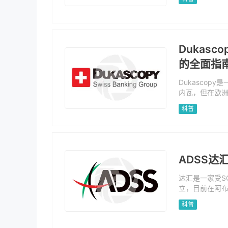
程，非常适合
供的加密货币
Dukas
的全面指
Dukascop
内瓦，但在欧洲
ascopy银
科普
一家证券公司。
金属、商品、指
提供活期账户、
持。在这里，我
户、真实交易
ADSS达
开户、账户费
达汇是一家受S
立，目前在阿
和ETFs、加
科普
机构客户提供
解决方案。