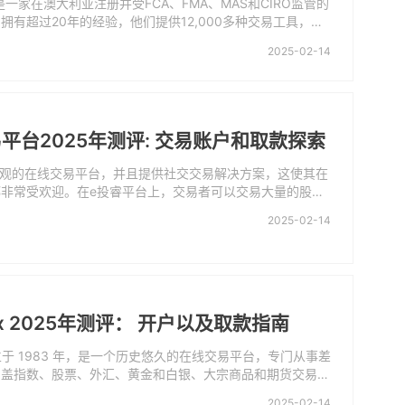
ets是一家在澳大利亚注册并受FCA、FMA、MAS和CIRO监管的
拥有超过20年的经验，他们提供12,000多种交易工具，包
商品、股票和加密货币。交易者可以通过流行的MT4平台以
2025-02-14
他们的服务。CMC Markets提供灵活的账户结构，没有最
求，并提供免费的模拟账户进行实践交易。他们拥有强大的客
并提供各种教育资源来帮助交易者完成他们的金融之旅。
交易平台2025年测评: 交易账户和取款探索
直观的在线交易平台，并且提供社交交易解决方案，这使其在
非常受欢迎。在e投睿平台上，交易者可以交易大量的股票
需支付佣金，这一令人鼓舞的特点后来被许多竞争对手采用。交
2025-02-14
以交易 55 种货币，点差从 1 点开始（一般是欧元/美元货
那么有竞争力，此外加密货币交易的交易费用为 1%。对于
开设交易账户非常容易，并且该交易商还提供模拟账户（账户
的虚拟资金）以增强初学者的交易勇气。但是，一个令人沮
经纪商的平台选择更有限，仅支持e投睿专有交易平台和 Met
)。
ndex 2025年测评： 开户以及取款指南
ex 成立于 1983 年，是一个历史悠久的在线交易平台，专门从事差
涵盖指数、股票、外汇、黄金和白银、大宗商品和期货交易等
y Index 提供相对较低的外汇交易费用、简单快速的开户流
2025-02-14