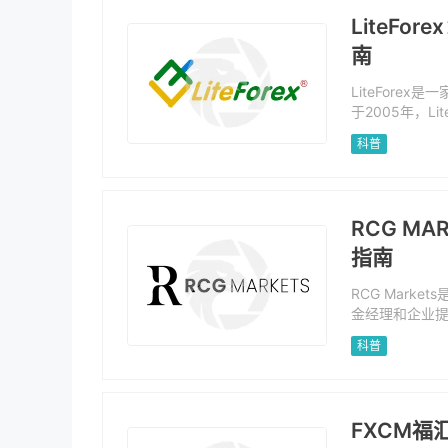
LiteF
南
LiteFore
于2005年，L
供MT4和MT
科普
持银行卡、电
RCG M
指南
RCG Mar
金经理和企业
汇、股票、指数
科普
可证，具有超
FXCM福