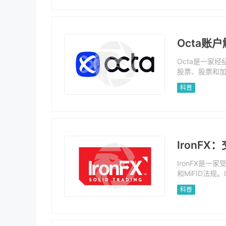
Octa账
Octa是一家
股票、股票和加
用和全天候客户
科普
a账户类型中体
合伊斯兰交易者
可以提供无限的模
纪商信息页面。
解两种账户类
IronF
IronFX是一
和MiFID法规
交易、商品交易
科普
rader 4，但不
外的专有交易