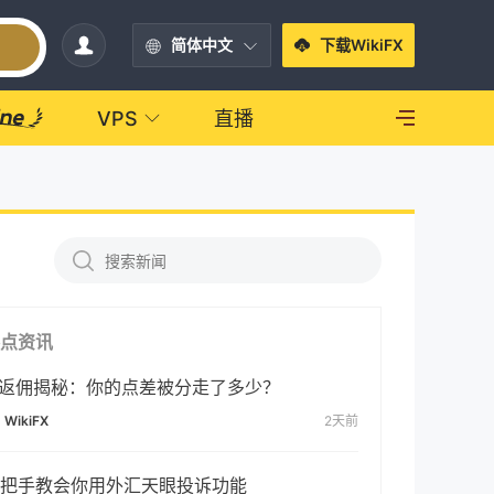
简体中文
下载WikiFX
VPS
直播
点资讯
B返佣揭秘：你的点差被分走了多少？
WikiFX
2天前
把手教会你用外汇天眼投诉功能