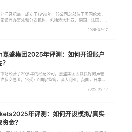
外汇经纪商，成立于1999年。该公司总部位于英国伦敦，
国家设有办事处和分支机构，包括澳大利亚、德国、法国、意
港、日本、南非和美国。 该公司提供外汇、差价合约（CF
2025-02-17
工具的在线交易服务。福汇提供各种交易平台，包括Tradin
adingView Pro、MT4和CapitaliseAI。
.com嘉盛集团2025年评测：如何开设账户
金？
市场经营了20多年的经纪公司，嘉盛集团因其良好的声誉
许多交易者。它受7个国家监管，澳大利亚，英国，日本，
斯，加拿大和新加坡。嘉盛集团的交易资产范围从外汇到指
2025-02-17
货币，黄金，石油&商品和金条。无论是行业领先的MT4/5
View平台，还是嘉盛集团专有的移动应用程序，交易者都可以根
进行选择。
rkets2025年评测：如何开设模拟/真实
取资金？