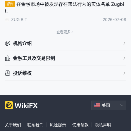
ccess-gain, Crestflowedge, Deluxe-Trade, Payprofit, T
在金融市场中被发现存在违法行为的实体名单 Zugbi
警告
dmarket.
t.
ZUG BIT
2026-07-08
查看更多
机构介绍
金融工具及交易限制
投诉维权
美国
关于我们
|
联系我们
|
风险提示
|
使用条款
|
隐私声明
|