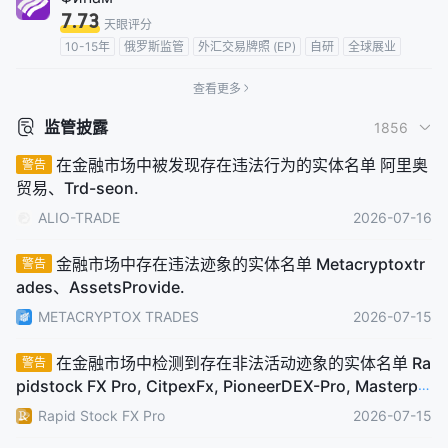
7.73
天眼评分
10-15年
俄罗斯监管
外汇交易牌照 (EP)
自研
全球展业
查看更多
监管披露
1856
在金融市场中被发现存在违法行为的实体名单 阿里奥
警告
贸易、Trd-seon.
ALIO-TRADE
2026-07-16
金融市场中存在违法迹象的实体名单 Metacryptoxtr
警告
ades、AssetsProvide.
METACRYPTOX TRADES
2026-07-15
在金融市场中检测到存在非法活动迹象的实体名单 Ra
警告
pidstock FX Pro, CitpexFx, PioneerDEX-Pro, Masterpr
ofitszone, Vertexminingexchange, Skyrocketglobas,
Rapid Stock FX Pro
2026-07-15
Digitaltradeprime, DEXARTRADES, Swiftedgeoption, A