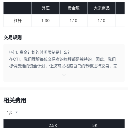
外汇
贵金属
大宗商品
杠杆
1:30
1:10
1:10
1
交易规则
1. 资金计划的时间限制是什么？
在CTI，我们理解每位交易者的旅程都是独特的。因此，我们
提供灵活的资金计划，让您可以按照自己的节奏进行交易，无
需承受压力。 我们所有的资金计划都没有达到盈利目标的时间
限制，您可以专注于一致性和长期盈利，不受任意截止日期的
束缚。 我们公司为您提供了无限制的时间框架，让您在我们的
评估账户和资金账户中实现交易目标。 2. 如果我违反了任何规
相关费用
则会怎样？（严重违规） 为了最大程度的透明度，我们在所有
资金计划中使用自动化风险管理系统，以确保公平性。 如果违
1步
反了任何规则，系统将立即关闭您所有未平仓的交易并冻结您
的账户。 如果发生这种情况，请不要担心！您可以使用终止邮
2.5K
5K
件中发送的优惠券代码，以10%的重新尝试折扣开始新的评