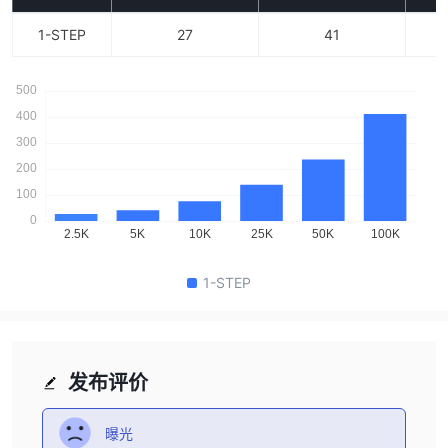
估。 1步挑战、即时资金和即时资金专业版 请注意，以下主要
1-STEP
27
41
规则可能导致立即取消资格： (1) 违反最大绝对回撤
（ADD）。 如果检测到违规行为，该账户将被暂停。 2步挑战
请注意，以下两个主要规则可能导致立即取消资格： (1) 最大
每日回撤（MDD）；或 (2) 最大绝对回撤（ADD）。 如果检
测到违规行为，该账户将被暂停。 禁止的交易方法 如果您使
用了任何禁止的交易方法，这将被视为严重违规，您将无法继
续在当前的资金账户上进行交易。 然而，只要您同意遵守我们
的条款和条件，欢迎您重新注册并重新开始。 3. 你们允许对
冲交易吗？ 为了保持交易实践的清晰和透明，不允许在同一账
户上进行对冲交易。 这种策略涉及在同一账户内对同一资产采
1-STEP
取相反的头寸，可能会掩盖真实的风险和绩效指标。 禁止在同
一账户上进行对冲确保了交易者的头寸和风险管理策略是直接
且易于理解的。 这一政策有助于维护公平和透明的交易环境，
确保所有交易活动反映真实的市场参与和技能。
发布评价
曝光