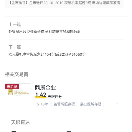
【金市微评】金市微评28-10-2019 减息机率超过9成 市场忧鲍威尔放鹰
上一篇
外管局出台12条新举措 便利跨境贸易和投融资
下一篇
欧元投机净空头减少24104份(或32%)至51050份
相关交易商
未验证
鼎展金业
1.42
天眼评分
5-10年
监管牌照存疑
展业区域存疑
高级风险隐患
天眼直达