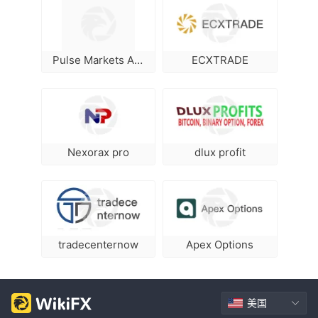
Pulse Markets Algorithm
ECXTRADE
Nexorax pro
dlux profit
tradecenternow
Apex Options
美国