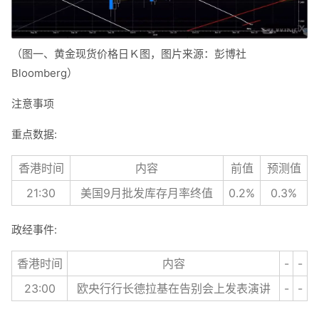
（图一、黄金现货价格日Ｋ图，图片来源：彭博社
Bloomberg）
注意事项
重点数据:
香港时间
内容
前值
预测值
21:30
美国9月批发库存月率终值
0.2%
0.3%
政经事件:
香港时间
内容
-
-
23:00
欧央行行长德拉基在告别会上发表演讲
-
-