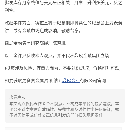
批发库存月率终值与美元呈正相关，月率上升利多美元，反之
利空。
政经事件方面，德拉基将于纪念他即将离任的纪念会上发表演
讲，或对金融市场造成影响，敬请留意。
鼎展金融集团研究部经理陈鸿玑
以上金评只反映本人观点，并不代表鼎展金融集团立场
(投资涉及风险，宜量力而为，不要过份进取，价格可升可跌)
如要获取更多贵金属资讯 请到
鼎展金业
有限公司官网
免责声明:
本文观点仅代表作者个人观点，不构成本平台的投资建议，本
平台不对文章信息准确性、完整性和及时性作出任何保证，亦
不对因使用或信赖文章信息引发的任何损失承担责任