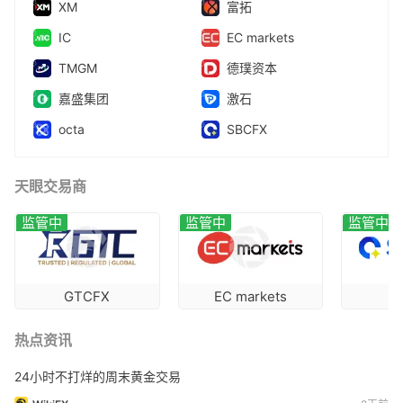
XM
富拓
IC
EC markets
TMGM
德璞资本
嘉盛集团
激石
octa
SBCFX
天眼交易商
监管中
监管中
监管中
GTCFX
EC markets
S
热点资讯
24小时不打烊的周末黄金交易