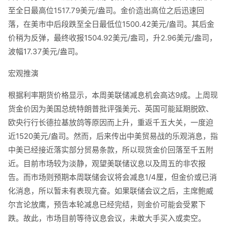
至全日最高位1517.79美元/盎司。金价造出高位之后迅速回
落，在美市中后段跌至全日最低位1500.42美元/盎司。其后金
价稍为反弹，最终收报1504.92美元/盎司，升2.96美元/盎司，
波幅17.37美元/盎司。
宏观推演
根据利率期货价格显示，本周美联储减息机会高达9成。上周现
货金价因为美国总统特朗普批评强美元、英国可能延期脱欧、
欧央行行长德拉基放鸽等原因而上升，重返千五大关，一度迫
近1520美元/盎司。然而，后来传出中美贸易战的乐观消息，指
中美已经接近落实部分贸易条款，所以现货金价回落至千五附
近。目前市场较为淡静，观望美联储议息以及周五的非农报
告。而市场则预期本周联储会议将会减息1/4厘，但金价或已消
化消息，所以暂未有表现亢奋。如果联储会议之后，主席鲍威
尔言论放鹰，预告本轮减息已经完结，则金价可能会受累下
跌。故此，市场目前等待议息会议，未敢大手买入或卖空。