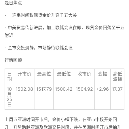
是日焦点
- 一连串时间致现货金价升穿千五大关
- 中美贸易传新进展，加上联储会议在即，现货金价回落至千五
附近
- 金市交投淡静，市场静待联储会议
行情回顾
日
开市价
最高位
最低位
收市价
变幅
高低
期
波幅
10
1502.08
1517.79
1500.42
1504.92
+2.96
17.37
月
25
日
上周五亚洲时间开市后，金价小幅下跌，在亚市中段开始回
升，升势跨越亚洲及欧洲交易时段，并在美洲时间开市后抽升