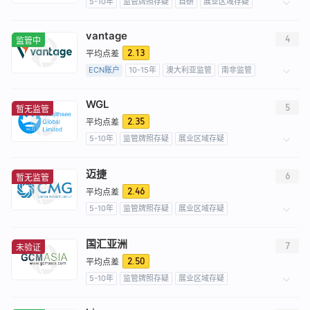
5-10年
监管牌照存疑
自研
展业区域存疑
区域性交易商
高级风险隐患
离岸监管
高级风险隐患
vantage
4
监管中
2.13
平均点差
ECN账户
10-15年
澳大利亚监管
南非监管
开曼群岛监管
瓦努阿图监管
全牌照 (MM)
WGL
外汇交易牌照 (EP)
衍生品交易牌照 (EP)
主标MT4
5
暂无监管
主标MT5
自研
全球展业
2.35
平均点差
5-10年
监管牌照存疑
展业区域存疑
外汇交易牌照 (EP)
高级风险隐患
迈捷
6
暂无监管
2.46
平均点差
5-10年
监管牌照存疑
展业区域存疑
高级风险隐患
国汇亚洲
7
未验证
2.50
平均点差
5-10年
监管牌照存疑
展业区域存疑
高级风险隐患