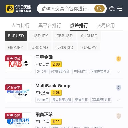
境
人气排行
黑平台排行
点差排行
交易应用
EURUSD
USDJPY
GBPUSD
AUDUSD
GBPJPY
USDCAD
NZDUSD
EURJPY
三甲金融
暂无监管
EURGBP
全部
2.00
平均点差
5-10年
监管牌照存疑
主标MT4
区域性交易商
外汇直通牌照 (STP)
高级风险隐患
MultiBank Group
客诉集中
2.05
平均点差
10-15年
澳大利亚监管
德国监管
塞浦路斯监管
阿联酋监管
新加坡监管
维尔京群岛监管
开曼群岛监管
瓦努阿图监管
全牌照 (MM)
融商环球
暂无监管
衍生品交易牌照 (EP)
外汇直通牌照 (STP)
2.11
平均点差
外汇交易牌照 (EP)
主标MT4
主标MT5
自研