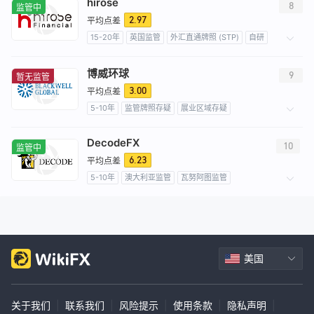
hirose
8
监管中
2.97
平均点差
15-20年
英国监管
外汇直通牌照 (STP)
自研
展业区域存疑
高级风险隐患
博威环球
9
暂无监管
3.00
平均点差
5-10年
监管牌照存疑
展业区域存疑
高级风险隐患
DecodeFX
10
监管中
6.23
平均点差
5-10年
澳大利亚监管
瓦努阿图监管
全牌照 (MM)
外汇交易牌照 (EP)
主标MT4
主标MT5
自研
全球展业
美国
关于我们
|
联系我们
|
风险提示
|
使用条款
|
隐私声明
|