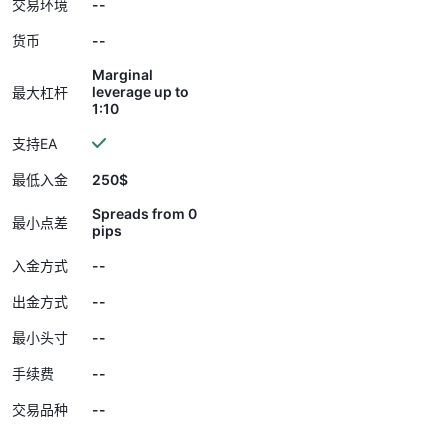
--
交易环境
--
货币
Marginal
leverage up to
最大杠杆
1:10
支持EA
250$
最低入金
Spreads from 0
最小点差
pips
--
入金方式
--
出金方式
--
最小头寸
--
手续费
--
交易品种