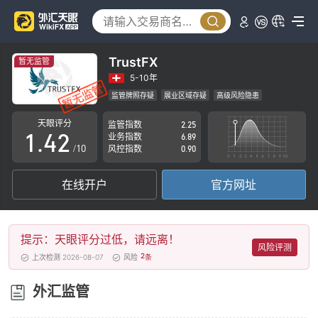
0
1
TrustFX
暂无监管
2
0
5-10年
监管牌照存疑
展业区域存疑
高级风险隐患
0
3
1
天眼评分
监管指数
2.25
1
.
4
2
业务指数
6.89
/10
风控指数
0.90
2
5
3
在线开户
官方网址
3
6
4
4
7
5
提示：天眼评分过低，请远离！
5
8
6
风险评测
2
上次检测 2026-08-07
风险
条
6
9
7
外汇监管
7
8