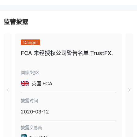
其他三种账户类型的最低初始资金要求要高得多，分别为 2,000 美
元、5,000 美元和 20,000 美元。相比之下，持牌经纪商允许开设
监管披露
一个最低存款为 100 美元甚至更少的初始账户。
杠杆作用
持有不同账户类型的交易者可享受不同的最大杠杆比率。账户起始账
Danger
Da
户的客户可以体验 1:10 的杠杆，账户开发持有人可以享受 1:25 的
杠杆，而账户累进和投资账户成员可以享受 1:50 的最大杠杆。重要
FCA 未经授权公司警告名单 TrustFX.
未
及
的是要记住，杠杆越大，损失存款的风险就越大。杠杆的使用既可以
且
对您有利，也可以对您不利。
国家/地区
国家
监管
点差
TrustFX提高点差从 0 点开始，但是，当我们在其基于网络的交易平
英国 FCA
台上查看时，基准欧元兑美元点差固定为 3 点，而在模拟 mt4 账户
上，点差仅为 0.2 点。
披露时间
披露
交易平台可用
2020-03-12
201
可用于交易的平台 TrustFX是世界领先的 metatrader4 和基于网络
的。无论如何，我们建议您使用 mt4 或 mt5 作为您的交易平台。外
披露交易商
披露
汇交易员称赞 Metatrader 的稳定性和可信度是最受欢迎的外汇交易
平台。专家顾问、算法交易、复杂指标和策略测试器是该平台上可用