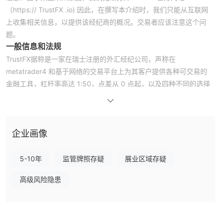
（https:// TrustFX .io) 因此，在撰写本介绍时，我们只能从互联网
上收集相关信息，以提供该经纪商的概况。交易者应该注意这个问
题。
一般信息和法规
TrustFX据称是一家在瑞士注册的外汇经纪公司，声称在
metatrader4 和基于网络的交易平台上为其客户提供各种可交易的
金融工具，杠杆率高达 1:50，点差从 0 点起，以及四种不同的选择
真实账户类型。
至于监管，已经核实 TrustFX不受任何有效法规的约束。这就是为什
么它在 wikifx 上的监管状态被列为“无牌照”并且它获得了 1.42/10 的
企业画像
相对较低的分数。请注意风险。
市场工具
TrustFX宣传它提供金融市场上广泛的交易工具，包括 50 多种外汇
5-10年
监管牌照存疑
展业区域存疑
货币对，以及大量贵金属、石油、商品、债券、股票、14 种指数和
高级风险隐患
加密硬币（包括比特币、以太币）的差价合约， ETC。
账户类型
TrustFX声称提供四种类型的交易账户，即账户启动、账户开发、账
户累进和投资账户。开户账户的最低初始存款金额为 250 美元，而