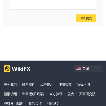
子邮件：support.en@ TrustFX .io。公司地址：rue du rhone 14,
1204 geneve, switzerland。
风险提示
在线交易涉及高风险，您可能会损失所有投资资金。它并不适合所有
立即提交
交易者或投资者。请确保您了解所涉及的风险，并注意本文中包含的
信息仅供一般参考。
美国
关于我们
|
联系我们
|
风险提示
|
使用条款
|
隐私声明
|
搜索调用
|
企业版(天眼号)
|
官方验证
|
展会
|
天眼研究院
|
VPS使用帮助
|
商务合作
|
地区划分