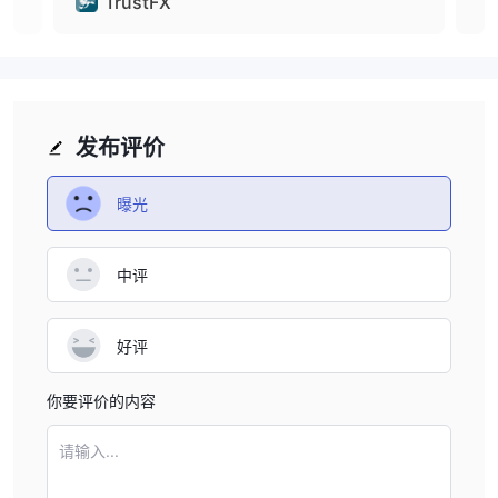
TrustFX
的一些复杂交易工具。 Metatrader 市场上目前有 10,000 多个交易
应用程序可供交易者用来提高绩效。通过使用正确的移动终端，包括
ios 和 android 设备，您可以随时随地通过 mt4 和 mt5 进行交易。
存取款
事实证明 TrustFX仅接受 visa、mastercard 和加密硬币（如比特
发布评价
币、dash、ethereum 和 litecoin）付款。据说最低初始存款要求为
250 美元，但没有提及最低提款金额。
曝光
奖金和费用
所有交易赠金都有最低交易量要求，对于 TrustFX每接受 1000 美元
中评
作为奖金，即为 2000 万美元。
无论如何，如果您收到奖金，您应该非常谨慎。首先，奖金不是客户
资金，而是公司资金，要满足通常附加在奖金上的繁重要求是一项非
好评
常艰巨的任务。请记住，受监管且合法的经纪人不会向客户提供奖
金。
你要评价的内容
客户支持
TrustFXs 客户支持可通过电话联系：英国 +442038076217，中国
请输入...
+41615881304，俄罗斯 +74996091513，+74993505130，电