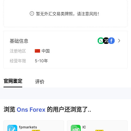
9
7
7
暂无外汇交易类牌照，请注意风险！
8
8
9
9
基础信息
注册地区
中国
经营年限
5-10年
公司全称
ONS MNE D.O.O Budva
官网鉴定
评价
浏览
Ons Forex
的用户还浏览了..
fpmarkets
IC