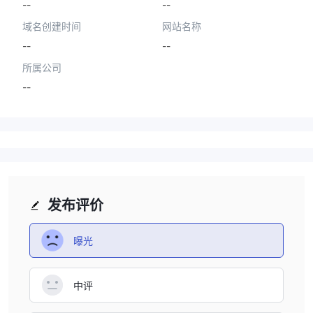
--
--
域名创建时间
网站名称
--
--
所属公司
--
发布评价
曝光
中评