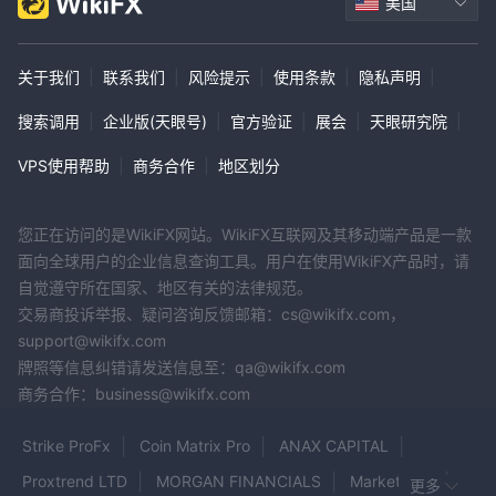
美国
关于我们
|
联系我们
|
风险提示
|
使用条款
|
隐私声明
|
搜索调用
|
企业版(天眼号)
|
官方验证
|
展会
|
天眼研究院
|
VPS使用帮助
|
商务合作
|
地区划分
您正在访问的是WikiFX网站。WikiFX互联网及其移动端产品是一款
面向全球用户的企业信息查询工具。用户在使用WikiFX产品时，请
自觉遵守所在国家、地区有关的法律规范。
交易商投诉举报、疑问咨询反馈邮箱：cs@wikifx.com，
support@wikifx.com
牌照等信息纠错请发送信息至：qa@wikifx.com
商务合作：business@wikifx.com
Strike ProFx
Coin Matrix Pro
ANAX CAPITAL
Proxtrend LTD
MORGAN FINANCIALS
MarketsVox
更多