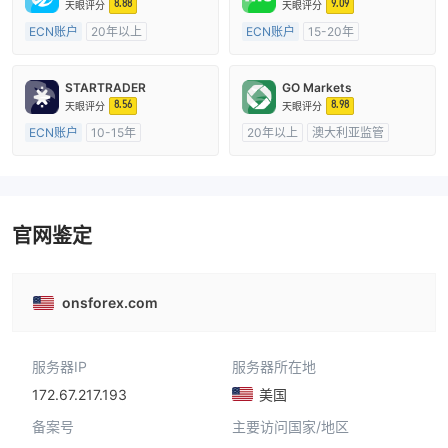
8.88
9.09
天眼评分
天眼评分
ECN账户
20年以上
ECN账户
15-20年
澳大利亚监管
全牌照 (MM)
澳大利亚监管
全牌照 (MM)
主标MT4
主标MT4
STARTRADER
GO Markets
8.56
8.98
天眼评分
天眼评分
ECN账户
10-15年
20年以上
澳大利亚监管
澳大利亚监管
全牌照 (MM)
全牌照 (MM)
cTrader
主标MT4
官网鉴定
onsforex.com
服务器IP
服务器所在地
172.67.217.193
美国
备案号
主要访问国家/地区