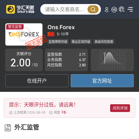
Ons Forex
暂无监管
0
5-10年
监管牌照存疑
展业区域存疑
高级风险隐患
1
天眼评分
监管指数
2.71
2
.
0
0
业务指数
6.37
/10
风控指数
2.80
3
1
1
在线开户
官方网址
4
2
2
5
3
3
提示：天眼评分过低，请远离！
6
4
4
风险评测
2
上次检测 2026-08-09
风险
条
7
5
5
外汇监管
8
6
6