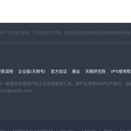
开资料和用户意见进行整理，力求内容真实可靠，但部分信息可能随时间或来源更新而有所
|
|
|
|
|
搜索调用
企业版(天眼号)
官方验证
展会
天眼研究院
VPS使用
端产品是一款面向全球用户的企业信息查询工具。用户在使用WikiFX产品时
@wikifx.com
DER
FORTUNO MARKETS
Skyriss
t4trade
BCR
Seve