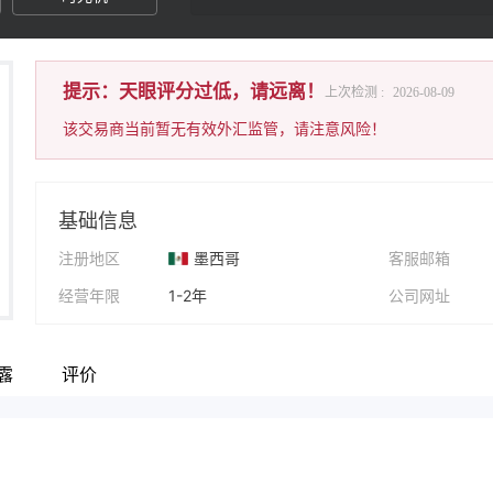
提示：天眼评分过低，请远离！
上次检测 :
2026-08-09
该交易商当前暂无有效外汇监管，请注意风险！
基础信息
注册地区
墨西哥
客服邮箱
经营年限
1-2年
公司网址
公司全称
Arc Group Trading
公司地址
露
评价