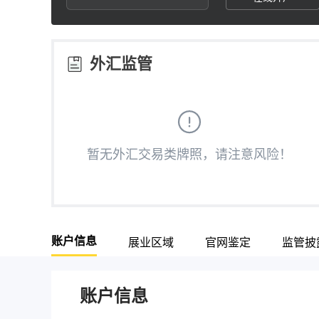
2
7
3
8
外汇监管
4
9
5
暂无外汇交易类牌照，请注意风险！
6
7
账户信息
展业区域
官网鉴定
监管披
8
9
账户信息