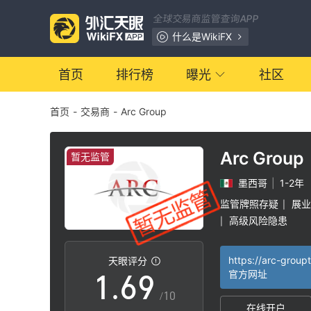
2
全球交易商监管查询APP
0
3
什么是WikiFX
1
4
首页
排行榜
曝光
社区
首页
-
交易商
-
Arc Group
2
5
3
6
Arc Group
暂无监管
墨西哥
|
1-2年
4
7
监管牌照存疑
展业
|
高级风险隐患
|
0
5
8
https://arc-group
天眼评分
1
.
6
9
官方网址
/10
在线开户