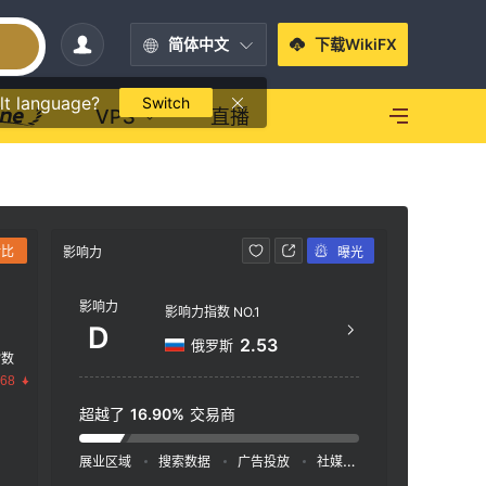
简体中文
下载WikiFX
lt language?
Switch
VPS
直播
对比
影响力
曝光
联系方式
影响力
htt
影响力指数 NO.1
D
Av. I
2.53
俄罗斯
指数
c Mor
.68
Hidal
CDMX
超越了
16.90%
交易商
展业区域
搜索数据
广告投放
社媒指数