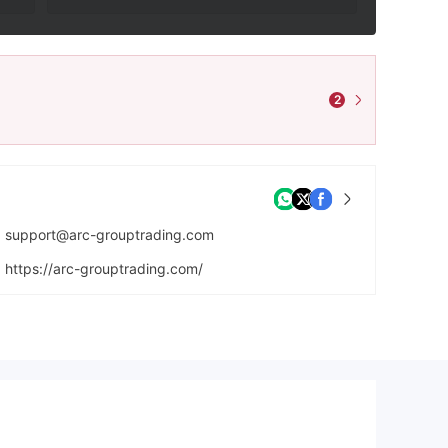
2
support@arc-grouptrading.com
https://arc-grouptrading.com/
Av. Isaac Newton 186, Chapultepec Morales, Polanco V Secc, Miguel Hidalgo, 11560 Ciudad de México, CDMX, Mexico