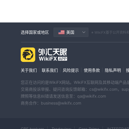
选择国家或地区
美国
※ WikiFX基于公
|
|
|
|
|
关于我们
联系我们
风险提示
使用条款
隐私声明
您正在访问的是WikiFX网站。WikiFX互联网及其移动
交易商投诉举报、疑问咨询反馈邮箱：cs@wikifx.com，support
牌照等信息纠错请发送信息至：qa@wikifx.com
商务合作：business@wikifx.com
GBE brokers
Tradeview
Core Prime
INTERTRA