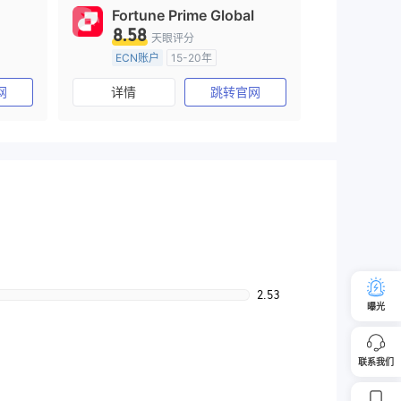
Fortune Prime Global
8.58
天眼评分
ECN账户
15-20年
)
澳大利亚监管
全牌照 (MM)
网
详情
跳转官网
主标MT4
2.53
曝光
联系我们