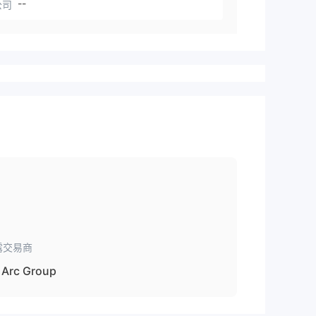
--
公司
露交易商
Arc Group