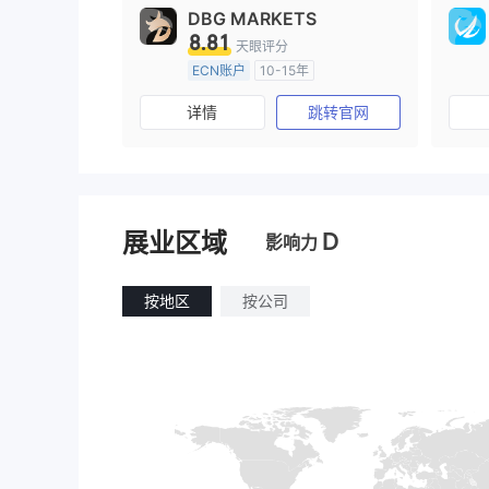
DBG MARKETS
8.81
天眼评分
ECN账户
10-15年
澳大利亚监管
全牌照 (MM)
详情
跳转官网
主标MT4
D
展业区域
影响力
按地区
按公司