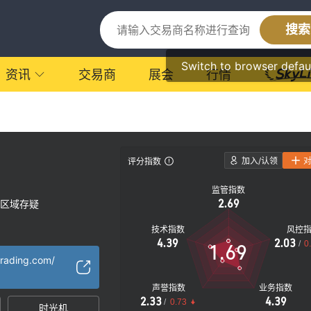
搜索
Switch to browser defau
资讯
交易商
展会
行情
加入/认领
评分指数
监管指数
2.69
区域存疑
技术指数
风控
4.39
2.03
/
0
1.69
trading.com/
声誉指数
业务指数
2.33
4.39
/
0.73
时光机