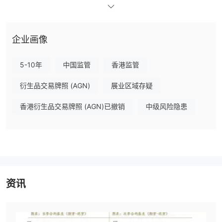
股票
期货
混沌天成为投资者提供全球
和国际
的交易机会。
账户类型
企业画像
混沌天成不提供账户信息。
但如果您需要开设账户，可以在官方网站上预约。您可以访问：
5-10年
中国监管
香港监管
https://www.cifsf.com.hk/securities-account-opening/
衍生品交易牌照 (AGN)
展业区域存疑
交易平台
混沌天成提供股票交易平台和证券交易软件，可在Web、桌面和移
香港衍生品交易牌照 (AGN)已撤销
中级风险隐患
动设备上使用。
资讯