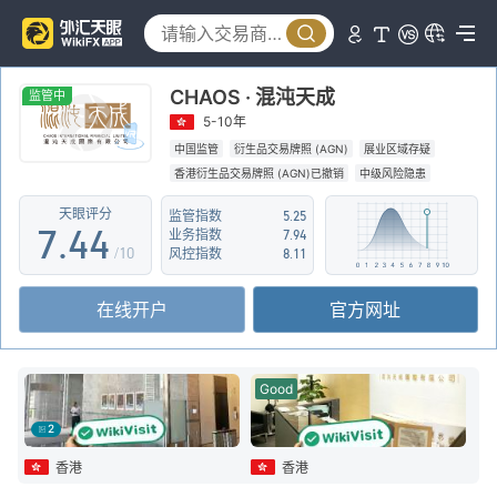
2
3
0
0
CHAOS · 混沌天成
4
1
1
监管中
5-10年
5
2
2
中国监管
衍生品交易牌照 (AGN)
展业区域存疑
香港衍生品交易牌照 (AGN)已撤销
中级风险隐患
6
3
3
天眼评分
监管指数
5.25
7
.
4
4
业务指数
7.94
/10
风控指数
8.11
8
5
5
在线开户
官方网址
9
6
6
7
7
Good
8
8
2
9
9
香港
香港