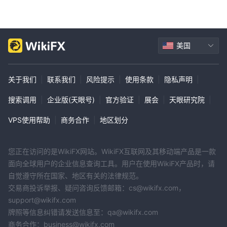
美国
关于我们
|
联系我们
|
风险提示
|
使用条款
|
隐私声明
|
搜索调用
|
企业版(天眼号)
|
官方验证
|
展会
|
天眼研究院
|
VPS使用帮助
|
商务合作
|
地区划分
您正在访问的是WikiFX网站。WikiFX互联网及其移动端产品是一款
面向全球用户的企业信息查询工具。用户在使用WikiFX产品时，请
自觉遵守所在国家、地区有关的法律规范。
交易商投诉举报、疑问咨询反馈邮箱：cs@wikifx.com，
support@wikifx.com
牌照等信息纠错请发送信息至：qa@wikifx.com
商务合作：business@wikifx.com