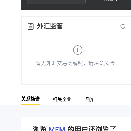
2
9
5
3
6
外汇监管
4
7
5
8
暂无外汇交易类牌照，请注意风险！
6
9
7
关系族谱
相关企业
评价
8
9
浏览
MFM
的用户还浏览了..