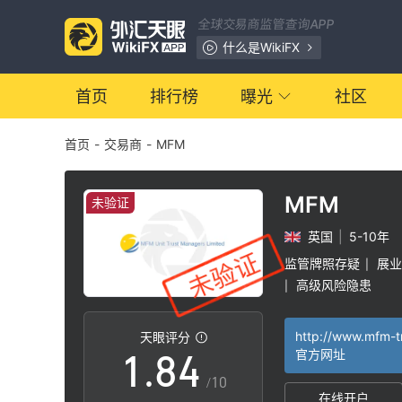
1
全球交易商监管查询APP
2
什么是WikiFX
3
首页
排行榜
曝光
社区
首页
-
交易商
-
MFM
4
0
5
1
MFM
未验证
英国
|
5-10年
6
2
监管牌照存疑
展业
|
高级风险隐患
|
0
7
3
http://www.mfm-t
天眼评分
1
.
8
4
官方网址
/10
在线开户