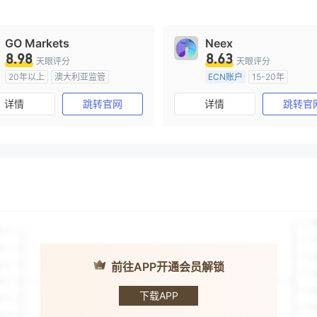
GO Markets
Neex
8.98
8.63
天眼评分
天眼评分
20年以上
澳大利亚监管
ECN账户
15-20年
全牌照 (MM)
cTrader
澳大利亚监管
全牌照 (MM
详情
跳转官网
详情
跳转官
主标MT4
前往APP开通会员解锁
MFM
下载APP