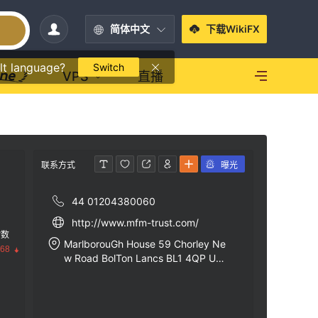
简体中文
下载WikiFX
lt language?
Switch
VPS
直播
联系方式
曝光
44 01204380060
http://www.mfm-trust.com/
指数
MarlborouGh House 59 Chorley Ne
.68
w Road BolTon Lancs BL1 4QP UNI
TED KINGDOM