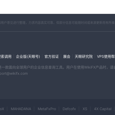
开资料和用户意见进行整理，力求内容真实可靠，但部分信息可能随时间或来源更新而有所
|
|
|
|
|
搜索调用
企业版(天眼号)
官方验证
展会
天眼研究院
VPS使用
端产品是一款面向全球用户的企业信息查询工具。用户在使用WikiFX产品时
@wikifx.com
oX
MAHADANA
MetaFxPro
Defcofx
XS
4X Capital