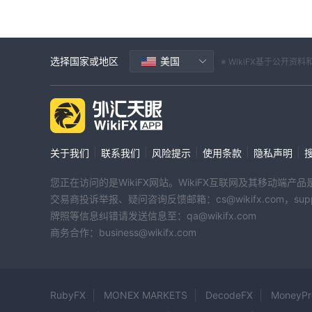
选择国家或地区
美国
※ WikiFX基于公
|
|
|
|
|
关于我们
联系我们
风险提示
使用条款
隐私声明
您正在访问的是WikiFX网站。WikiFX互联网及其移动
交易商投诉举报、疑问咨询反馈邮箱：cs@wikifx.com，support
牌照等信息纠错请发送信息至：qa@wikifx.com
商务合作：business@wikifx.com
RubyFX
MONEX MARKETS
DecodeFX
MoneyPr