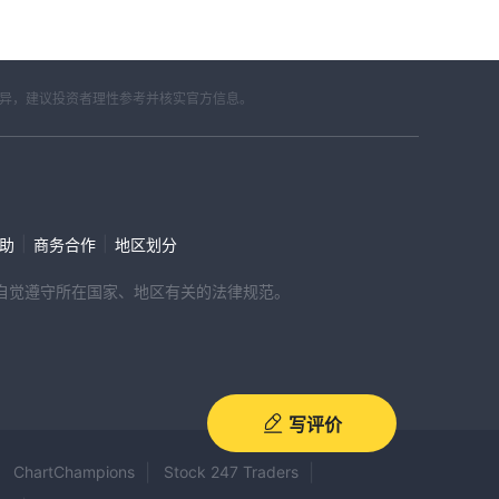
差异，建议投资者理性参考并核实官方信息。
|
|
帮助
商务合作
地区划分
，请自觉遵守所在国家、地区有关的法律规范。
写评价
ChartChampions
Stock 247 Traders