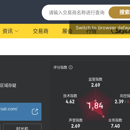
搜索
Switch to browser defau
资讯
交易商
展会
行情
评分指数
监管指数
2.69
区域存疑
技术指数
风控
4.62
2.39
/
0
1.84
rust.com/
声誉指数
业务指数
2.69
7.40
时光机