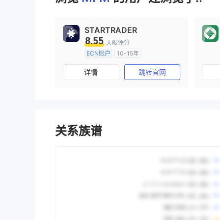
STARTRADER
8.55
天眼评分
ECN账户
10-15年
澳大利亚监管
全牌照 (MM)
详情
跳转官网
主标MT4
关系族谱