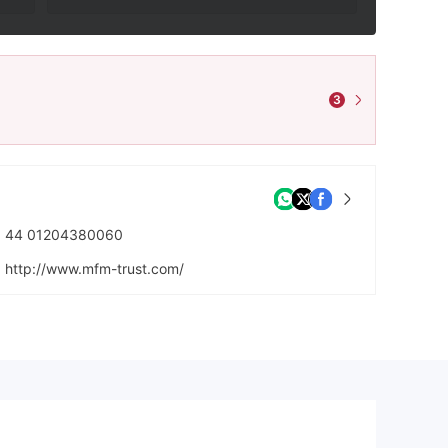
3
44 01204380060
http://www.mfm-trust.com/
MarlborouGh House 59 Chorley New Road BolTon Lancs BL1 4QP UNITED KINGDOM