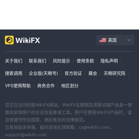
美国
关于我们
|
联系我们
|
风险提示
|
使用条款
|
隐私声明
|
搜索调用
|
企业版(天眼号)
|
官方验证
|
展会
|
天眼研究院
|
VPS使用帮助
|
商务合作
|
地区划分
您正在访问的是WikiFX网站。WikiFX互联网及其移动端产品是一款
面向全球用户的企业信息查询工具。用户在使用WikiFX产品时，请
自觉遵守所在国家、地区有关的法律规范。
交易商投诉举报、疑问咨询反馈邮箱：cs@wikifx.com，
support@wikifx.com