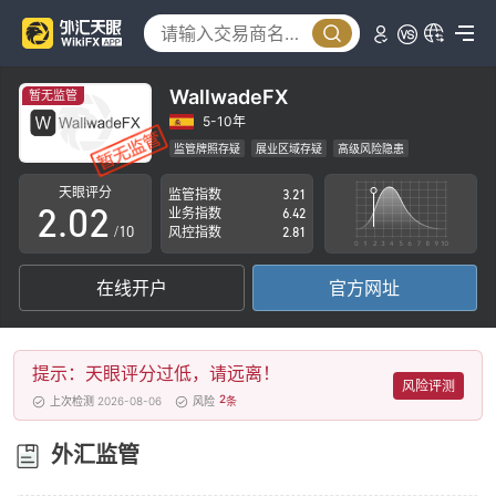
WallwadeFX
暂无监管
0
0
5-10年
监管牌照存疑
展业区域存疑
高级风险隐患
1
1
天眼评分
监管指数
3.21
2
.
0
2
业务指数
6.42
/10
风控指数
2.81
3
1
3
在线开户
官方网址
4
2
4
5
3
5
提示：天眼评分过低，请远离！
6
4
6
风险评测
2
上次检测 2026-08-06
风险
条
7
5
7
外汇监管
8
6
8