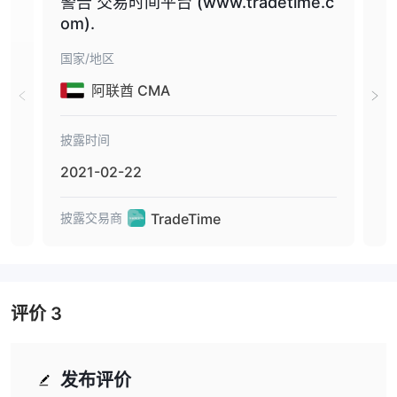
警告 交易时间平台 (www.tradetime.c
警
好的交易平台而闻名，对于寻求投资指导和自主交易选择相结合的投
om).
资者来说是一个不错的选择。
国家/地区
国家
是 TradeTime安全还是骗局？
阿联酋 CMA
TradeTime目前尚无有效规定。监管监督在确保金融服务提供商的安
全和诚信方面发挥着至关重要的作用。缺乏监管可能会引起人们对向
贸易商提供的保护和监督程度的担忧。所提供的信息有限，并未涵盖
披露时间
披露
所有方面 TradeTime的运营，例如公司的历史、所有权、安全措施
2021-02-22
202
或现有交易者的反馈。在评估交易平台的整体安全性和可靠性时，这
些因素是重要的考虑因素。
TradeTime
披露交易商
披露
市场工具
股票市场
提供的重要市场之一 TradeTime是个
。交易者可以交易
400 多种全球股票，代表广泛的行业和部门。
货币市场
评价
3
这
是另一个重要市场 TradeTime。交易者可以使用 60
多种货币对进行外汇交易，包括欧元/英镑和英镑/美元等热门选项。
商品
TradeTime也认识到其重要性
作为投资途径。通过平台的商品
发布评价
市场，交易者可以参与硬商品和软商品的交易。