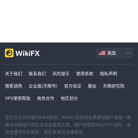
账
。通过接受信用卡和借记卡， TradeTime为交易者为其账户注资
提供了一种便捷有效的方式。交易者可以使用维萨卡、万事达卡或其
他主要信用卡/借记卡安全地进行存款。除了刷卡支付外，
TradeTime还支持通过银行转账提供资金。这种传统方法允许交易者
将资金直接从他们的银行账户转移到他们的账户 TradeTime交易账
户。
美国
客户服务
交易者可以选择多种便捷的客户支持渠道来联系 TradeTime的专门
支持团队。
关于我们
|
联系我们
|
风险提示
|
使用条款
|
隐私声明
|
电子邮件支持位于
支持@
对于喜欢书面沟通的交易者来说，
搜索调用
|
企业版(天眼号)
|
官方验证
|
展会
|
天眼研究院
|
TradeTime .com
。
在线聊天
如需立即帮助，交易者可以利用
功能方便地位于右下角
VPS使用帮助
|
商务合作
|
地区划分
TradeTime网站。
喜欢直接与支持代表交谈的交易者可以联系 TradeTime通过电话。
电话号码，+44 203 150 1127
您正在访问的是WikiFX网站。WikiFX互联网及其移动端产品是一款
所提供的
，致力于英国居民。然
面向全球用户的企业信息查询工具。用户在使用WikiFX产品时，请
而， TradeTime还提供专门针对澳大利亚、新西兰、西班牙、瑞
自觉遵守所在国家、地区有关的法律规范。
典、瑞士和法国居民的国际号码。