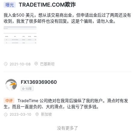
TRADETIME.COM欺诈
曝光
使用 MetaTrader 4 平台的主要优势之一是其用户友好的界面，旨在
适应各种专业水平的交易者。该平台直观的布局和导航使交易者可以
我入金500 美元，想从该交易商出金，但申请出金后过了两周还没有
轻松访问各种功能并高效执行交易。无论用户是交易新手还是经验丰
收到，我发了很多邮件也没有回复。这是个骗局，请勿入金。
富的专业人士，MT4 平台都能提供无缝且直接的交易体验。
交易平台对比见下表：
交易时间
您可以每周 5 天、每天 24 小时进行交易，但特定的全球市场会因时
区而异：
2021-10-08
巴基斯坦
· 悉尼 – 晚上 10:00 – 上午 7:00 GMT
· 伦敦 – 晚上 11:00 – 上午 8:00 GMT
FX1369369060
· 东京 – 晚上 11:00 – 上午 8:00 GMT
6-10年
· 纽约 – 中午 12:00 – 晚上 9:00 GMT
TradeTime 公司绝对在我背后操纵了我的账户。滑点时有发
中评
存款和取款
生，而且一直是负的、大的滑点，让我亏了很多钱。
2023-03-10
新加坡
TradeTime提供便捷灵活的资金选择，让交易者轻松将资金存入其交
最低存款要求为 500 美元。
易账户。与一个
没有更多了
信用卡/借记卡和银行转
交易者可以选择多种融资方式，包括