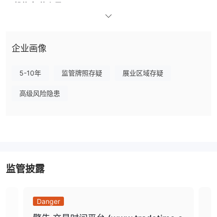
一般信息
什么是 TradeTime？
TradeTime是一家不受监管的在线金融服务提供商，擅长提供全面的
服务，特别是在外汇市场和各种其他可交易资产方面。该公司业务遍
及全球，在世界各地战略性地设有多个客户服务办事处，确保为其客
企业画像
户提供及时、高效的帮助。这些办事处位于澳大利亚、西班牙、瑞典
和英国等主要国家，使 TradeTime有效满足各地区贸易商的多样化
5-10年
监管牌照存疑
展业区域存疑
需求。
高级风险隐患
优点缺点
TradeTime另类经纪人
有很多替代经纪人 TradeTime取决于交易者的具体需求和偏好。一
些流行的选项包括：
嘉信理财
- 一家信誉良好的经纪商，为所有技能水平的用户提供多
监管披露
种投资选择、强大的研究工具和直观的界面。
富达投资
- 值得信赖的经纪人，拥有良好的声誉，提供广泛的投资
选择、退休计划工具和卓越的客户服务。
Danger
Da
德美利证券 -
德美利证券以其全面的研究产品、教育资源和用户友