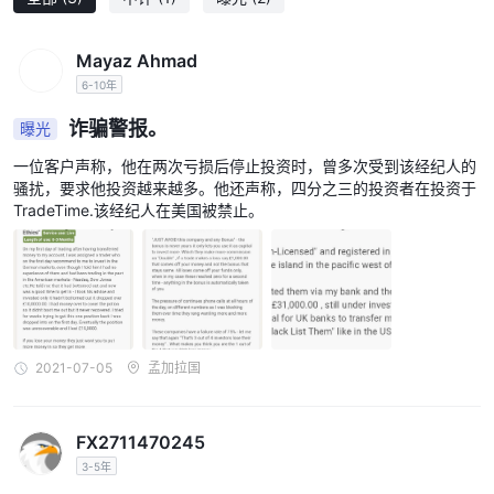
点差和佣金
外汇对
欧元/美元 3.3 点
对于主要
, TradeTime的点差开始于
和
Mayaz Ahmad
欧元/英镑 4.3 点。
这些点差代表货币对的买入价和卖出价之间的
6-10年
差异。值得注意的是，点差可能会根据市场波动性和流动性而变化。
诈骗警报。
曝光
要获得欧元/美元 2.2 点的更窄点差，交易者需要至少投资 5,000 美
元。同样，欧元/美元 1.8 点差需要 11,000 美元的初始投资。较大投
一位客户声称，他在两次亏损后停止投资时，曾多次受到该经纪人的
资的利差降低反映了较高账户余额在交易成本方面的潜在好处。
骚扰，要求他投资越来越多。他还声称，四分之三的投资者在投资于
TradeTime.该经纪人在美国被禁止。
对于寻求更低点差的交易者来说， TradeTime提供了一个
ECN（电子通讯网络）账户
。通过 ECN 账户，交易者可以访问
欧元/美元点差为 0.6 点
，与其他帐户类型相比，这明显更严格。
然而，需要注意的是，开设 ECN 账户需要 5,000 美元的初始投
资。此外，交易者应注意，ECN 账户通常会对每笔交易收取佣金。
如果是 TradeTime的 ecn 账户，欧元/美元交易佣金为 1.80 美元。
2021-07-05
孟加拉国
这种基于佣金的定价结构确保了交易者的透明度和直接市场准入。
交易平台
FX2711470245
MetaTrader 4 (MT4) 平
TradeTime很自豪能为用户提供著名的
3-5年
台
，以其先进的功能和强大的交易能力而闻名。