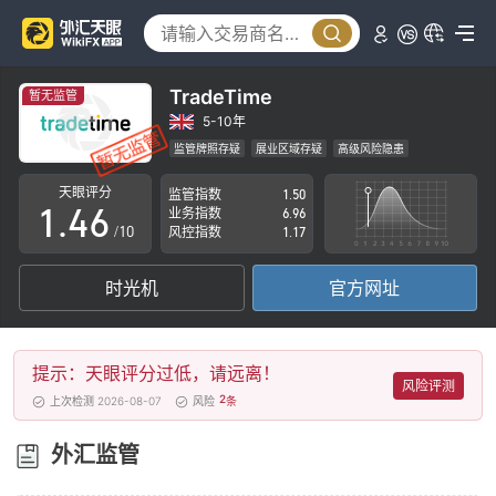
1
0
2
1
3
TradeTime
暂无监管
2
4
5-10年
监管牌照存疑
展业区域存疑
高级风险隐患
0
3
5
天眼评分
监管指数
1.50
1
.
4
6
业务指数
6.96
/10
风控指数
1.17
2
5
7
时光机
官方网址
3
6
8
4
7
9
提示：天眼评分过低，请远离！
5
8
风险评测
2
上次检测 2026-08-07
风险
条
6
9
外汇监管
7