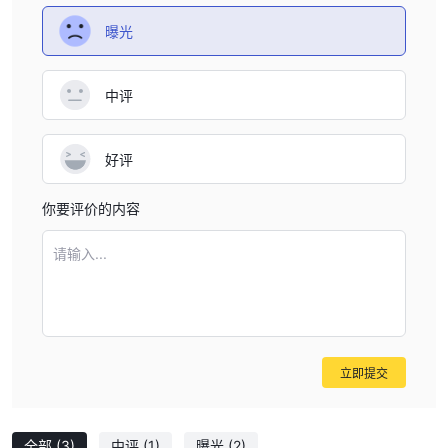
指数市场
此外， TradeTime促进贸易
。交易者可以从七个主要全
球指数中进行选择，包括 FTSE100、DAX40 和道琼斯等著名基准
曝光
指数。
账户
中评
TradeTime其独特之处在于其交易账户提供可定制性，允许用户根据
自己所需的存款金额和资产偏好选择过滤器。通过提供这种灵活性，
好评
交易者可以将他们的交易体验与他们的个人目标和风险承受能力结合
起来。虽然从最低存款开始可能会限制货币和商品的交易，但较高的
你要评价的内容
存款金额可以解锁更广泛的可交易资产，包括股票和指数。
请输入...
杠杆作用
货币交易
最大杠杆为1:300
为了
, TradeTime提供
。这意味着交
易者可以在外汇市场上控制高达其初始投资规模 300 倍的头寸。货
币市场的较高杠杆反映了外汇货币对通常较高的流动性和波动性，为
交易者提供了基于较小的市场波动而增加的盈利或亏损的可能性。
立即提交
指数、股票和商品交易
最大比
到那个时刻
, TradeTime提供杠杆
例为1:75
根据要求，杠杆率可提高至 1:400。
。
全部
(3)
中评
(1)
曝光
(2)