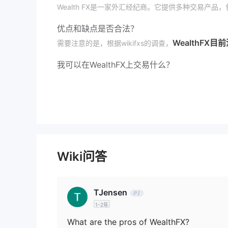
Wealth FX是一家外汇经纪商。它提供多种交易产
优点和缺点
是否合法？
WealthF
需要注意的是，根据wikifxs的调查，
我可以在
WealthFX
上交易什么？
在与WealthFX开设账户后，您可以交易多种产品，
账户类型
关于真实账户：
WealthFX
提供六种账户类型：青铜账户、白银账户、
青铜账户
：青铜账户最低存款为$100，交易免费且
白银账户
：白银账户最低存款为$500，交易免费且无
Wiki问答
黄金账户
：黄金账户最低存款为$1000，交易免费且
DIAMOND
：Diamond账户最低存款金额为$200
PLATINUM
：Platinum账户最低存款金额为$50
TJensen
ECN
：原始账户ECN的最低存款金额为$10,000，
1-2年
关于模拟账户：
What are the pros of WealthFX?