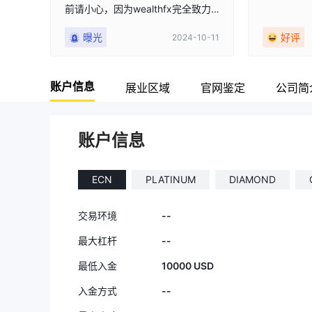
前请小心，因为wealthfx完全致力
于掠夺你的钱。
曝光
好评
2024-10-11
账户信息
展业区域
官网鉴定
公司简
账户信息
ECN
PLATINUM
DIAMOND
--
交易环境
--
最大杠杆
10000 USD
最低入金
--
入金方式