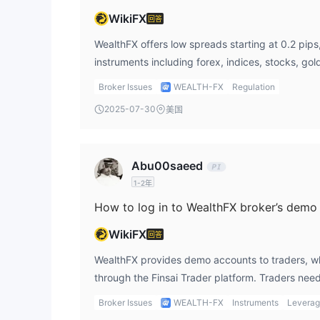
提供
模拟账户账户
WealthFX
。
WikiFX
回答
WealthFX
费用
WealthFX offers low spreads starting at 0.2 pips
Wealth FX根据资产类别和账户类型提供可变但有利
instruments including forex, indices, stocks, gol
外汇交易的点差受账户类型影响，特别紧密，仅为0.5
provides multiple account types to cater to diff
根据账户类型，点差范围从Bronze账户的3点逐渐缩小到Si
Broker Issues
WEALTH-FX
Regulation
Platinum账户的点差为1点，ECN账户的点差与原始
2025-07-30
美国
交易平台
WealthFX为交易者提供热门的MetaTrader 5 
Abu00saeed
MAC设备。
1-2年
存款和取款
How to log in to WealthFX broker’s demo
Wealth FX提供方便灵活的存款选项，交易者可以
WikiFX
回答
$10,000。
WealthFX provides demo accounts to traders, 
through the Finsai Trader platform. Traders nee
log in using the credentials provided by WealthF
Broker Issues
WEALTH-FX
Instruments
Levera