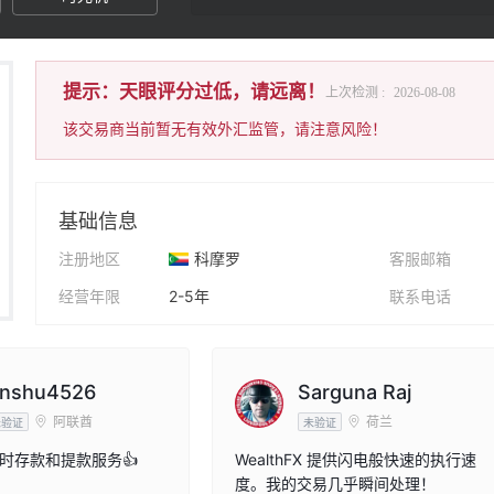
提示：天眼评分过低，请远离！
上次检测 :
2026-08-08
该交易商当前暂无有效外汇监管，请注意风险！
基础信息
注册地区
科摩罗
客服邮箱
经营年限
2-5年
联系电话
公司全称
Wealth Fx Liquidity Limited
公司网址
nshu4526
Sarguna Raj
阿联酋
荷兰
未验证
未验证
时存款和提款服务👍
WealthFX 提供闪电般快速的执行速
度。我的交易几乎瞬间处理！