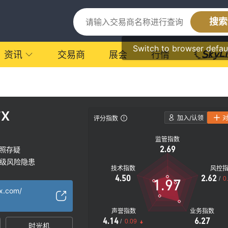
搜索
Switch to browser defau
资讯
交易商
展会
行情
FX
加入/认领
评分指数
监管指数
2.69
照存疑
级风险隐患
技术指数
风控
4.50
2.62
/
0
1.97
fx.com/
声誉指数
业务指数
4.14
6.27
/
0.09
时光机