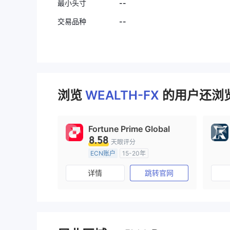
--
最小头寸
--
交易品种
浏览
WEALTH-FX
的用户还浏览
Fortune Prime Global
8.58
天眼评分
ECN账户
15-20年
澳大利亚监管
全牌照 (MM)
详情
跳转官网
主标MT4