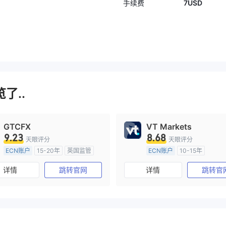
7USD
手续费
了..
GTCFX
VT Markets
9.23
8.68
天眼评分
天眼评分
ECN账户
15-20年
英国监管
ECN账户
10-15年
全牌照 (MM)
主标MT4
澳大利亚监管
全牌照 (MM
详情
跳转官网
详情
跳转官
主标MT4