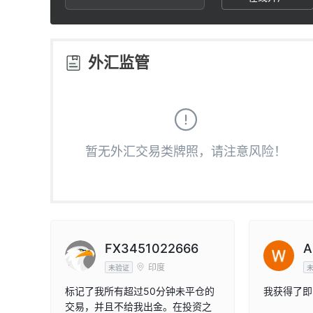
2
8
3
9
外汇监管
4
5
暂无外汇交易类牌照，请注意风险！
6
7
8
FX3451022666
A
印度
未验证
9
标记了我所有超过50分钟未平仓的
我获得了即
交易，并且不给我出金。在投资之