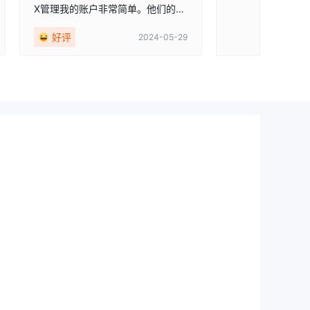
X管理我的账户非常简单。他们的平
台非常直观，让我轻松找到并交易
好评
2024-05-29
我感兴趣的资产。订单执行也非常
快速。此外，他们的平台非常用户
友好。一切都太完美了！😘