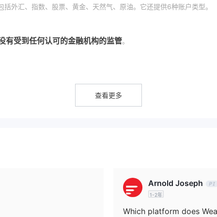
品，包括外汇、指数、股票、黄金、天然气、原油。它还提供6种账户类型。
X目前没有受到任何认可的金融机构的监管
。
包括外汇、指数、股票、黄金、天然气、原油。
查看更多
黄金账户、钻石账户、白金账户、ECN账户。
无佣金，点差为3。
佣金，点差为2.5。
无佣金，点差为2。
0，交易免费且无佣金，点差为1.5。
00，交易免费且无佣金，点差为1。
Arnold Joseph
交易中没有掉期，收取$7的手续费。
1-2年
Which platform does Wea