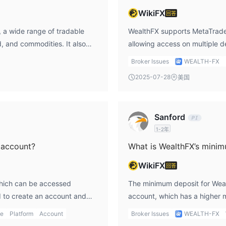
WikiFX
回答
, a wide range of tradable
WealthFX supports MetaTrader
的点差。
d, and commodities. It also
allowing access on multiple 
点。
erent trading needs.
lver账户的2.5点，Gold账户的2点，以及Diamond账户的1.5点。
Broker Issues
WEALTH-FX
点差相同。
2025-07-28
美国
(MT5)交易平台。MT5平台可在多种设备上使用，包括Android智能手机、台式
Sanford
1-2年
 account?
What is WealthFX’s mini
通过支付宝或手机网银全天候存款。最低存款金额为$100，最高存款金额为
WikiFX
回答
which can be accessed
The minimum deposit for Weal
d to create an account and
account, which has a higher 
X.
ge
Platform
Account
Broker Issues
WEALTH-FX