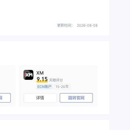
更新时间：
2026-08-08
XM
9.15
天眼评分
ECN账户
15-20年
)
澳大利亚监管
全牌照 (MM)
网
详情
跳转官网
主标MT4