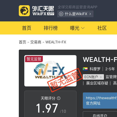
2
0
全球交易商监管查询APP
3
1
什么是WikiFX
4
2
首页
排行榜
曝光
社区
首页
-
交易商
-
WEALTH-FX
5
3
6
4
WEALTH-
暂无监管
科摩罗
|
2-5年
7
5
监管牌
ECN账户
展业区域存疑
高
|
|
0
8
6
https://thewealth
天眼评分
1
.
9
7
官方网址
/10
在线开户