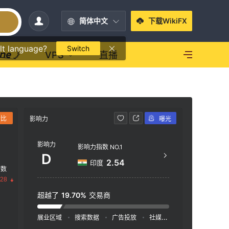
简体中文
下载WikiFX
lt language?
Switch
VPS
直播
对比
影响力
曝光
联系方式
影响力
+97
影响力指数 NO.1
D
htt
2.54
印度
指数
Hamc
.28
ous 
超越了
19.70%
交易商
展业区域
搜索数据
广告投放
社媒指数