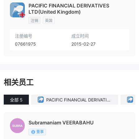
PACIFIC FINANCIAL DERIVATIVES
LTD(United Kingdom)
注销
英国
注册编号
成立时间
07661975
2015-02-27
相关员工
全部 5
PACIFIC FINANCIAL DERIVATIVE
P
S LIMITED(New Zealand)
Subramaniam VEERABAHU
董事