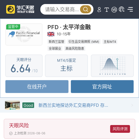
1
1
2
2
0
PFD · 太平洋金融
3
3
1
监管中
10-15年
4
4
2
新西兰监管
衍生品交易牌照 (MM)
主标MT4
全球展业
高级风险隐患
5
5
3
天眼评分
MT4/5鉴定
6
.
6
4
主标
/10
7
7
5
在线开户
官方网址
8
8
6
9
9
7
新西兰实地探访外汇交易商PFD 存在真实展业场所
Good
8
天眼风险
9
风险评测
上次检测 2026-08-06