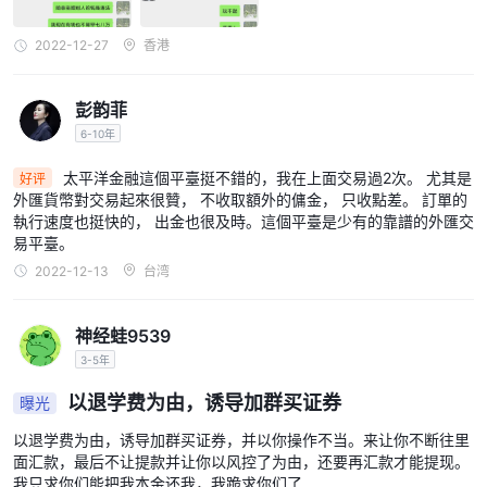
2022-12-27
香港
彭韵菲
6-10年
太平洋金融這個平臺挺不錯的，我在上面交易過2次。 尤其是
好评
外匯貨幣對交易起來很贊， 不收取額外的傭金， 只收點差。 訂單的
執行速度也挺快的， 出金也很及時。這個平臺是少有的靠譜的外匯交
易平臺。
2022-12-13
台湾
神经蛙9539
3-5年
以退学费为由，诱导加群买证券
曝光
以退学费为由，诱导加群买证券，并以你操作不当。来让你不断往里
面汇款，最后不让提款并让你以风控了为由，还要再汇款才能提现。
我只求你们能把我本金还我，我跪求你们了