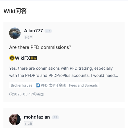
3.7%+NZ$0.30。
Wiki问答
Allan777
1-2年
Are there PFD commissions?
WikiFX
回答
Yes, there are commissions with PFD trading, especially
with the PFDPro and PFDProPlus accounts. I would need
to pay $1 per lot in commission when trading on these
Broker Issues
PFD 太平洋金融
Fees and Spreads
accounts. While this is relatively low compared to other
2025-08-17
美国
brokers, it’s still something to consider when planning my
trading strategies. If I’m an active trader, these
commission fees could add up over time, and I’d want to
mohdfazlan
ensure that I’m factoring them into my cost structure. On
1-2年
the PFDTrader account, there are no commissions, which