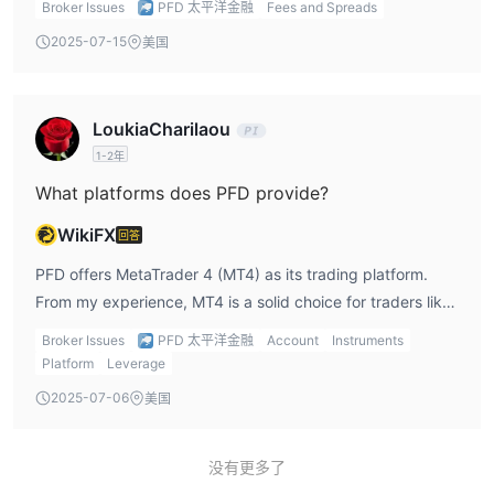
Broker Issues
PFD 太平洋金融
Fees and Spreads
apply. For domestic customers, the fee is 2.7% +
2025-07-15
美国
NZ$0.30, and for international customers, it’s 3.7% +
NZ$0.30. As someone who trades internationally, these
fees can add up quickly, so it’s something I need to keep
LoukiaCharilaou
in mind. Additionally, there are commission fees on the
1-2年
PFDPro and PFDProPlus accounts, which would impact my
profitability, especially if I’m making frequent trades. Even
What platforms does PFD provide?
though the spreads are tight, I still need to account for
WikiFX
回答
these fees and commissions to better understand the total
cost of trading with PFD investments.
PFD offers MetaTrader 4 (MT4) as its trading platform.
From my experience, MT4 is a solid choice for traders like
me who are looking for a platform with comprehensive
Broker Issues
PFD 太平洋金融
Account
Instruments
charting tools, technical analysis, and automated trading
Platform
Leverage
options. As a beginner, I find MT4 to be user-friendly and
2025-07-06
美国
accessible. However, I do wish PFD offered MT5, as MT5
provides additional features, such as more timeframes and
improved order execution, which would be beneficial for
没有更多了