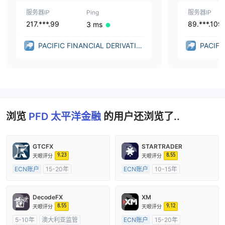
200 | 150 | 100 |
50 | 1
服务器IP
Ping
服务器IP
217.***.99
89.***.109
3 ms
PACIFIC FINANCIAL DERIVATIV
PACIFI
ES LTD (United Kingdom)
ES LTD
浏览
PFD 太平洋金融
的用户还浏览了..
GTCFX
STARTRADER
9.23
8.55
天眼评分
天眼评分
ECN账户
15-20年
ECN账户
10-15年
英国监管
全牌照 (MM)
澳大利亚监管
全牌照 (MM)
主标MT4
主标MT4
DecodeFX
XM
8.55
9.12
天眼评分
天眼评分
5-10年
澳大利亚监管
ECN账户
15-20年