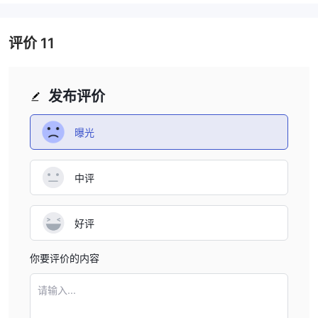
me as I advance in my trading. Nevertheless, MT4 is still
one of the most popular and reliable platforms, and it
works well for my current trading needs.
评价
11
发布评价
曝光
中评
好评
你要评价的内容
请输入...