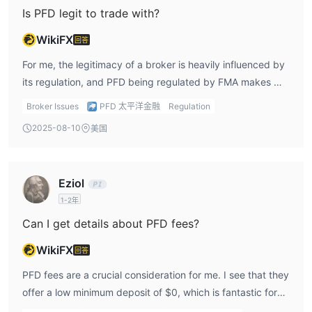
is a pro for me if I’m just starting out or trading
Is PFD legit to trade with?
infrequently. However, I need to weigh the commissions
WikiFX
回答
with the other costs, like deposit fees, when deciding how
to proceed with PFD investments.
For me, the legitimacy of a broker is heavily influenced by
its regulation, and PFD being regulated by FMA makes me
feel that it's a legit broker to trade with. As a trader, I need
Broker Issues
PFD 太平洋金融
Regulation
the peace of mind that my investments are being
2025-08-10
美国
managed by a broker who adheres to industry regulations.
PFD review shows that they have been in business since
2011, which adds to my confidence in their operations.
Eziol
The STP model ensures that there’s no conflict of interest
1-2年
between the broker and clients, and that’s something I
look for. However, I do need to be aware of their deposit
Can I get details about PFD fees?
fees, which can be a downside. In my experience, when a
WikiFX
回答
broker charges deposit fees, it adds up over time, so this
is something I would need to consider before making
PFD fees are a crucial consideration for me. I see that they
significant trades with PFD investments.
offer a low minimum deposit of $0, which is fantastic for
new traders like me, but I also noticed that deposit fees