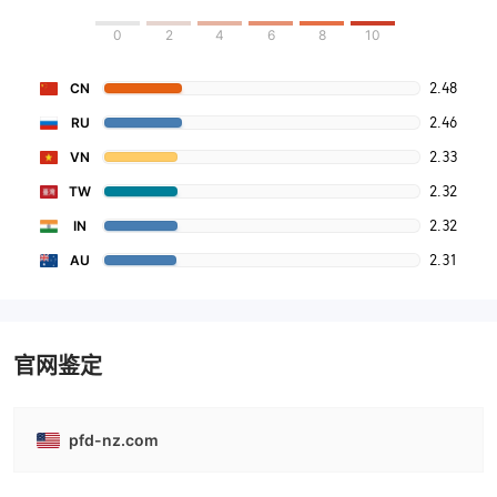
0
2
4
6
8
10
2.48
CN
2.46
RU
2.33
VN
2.32
TW
2.32
IN
2.31
AU
官网鉴定
pfd-nz.com