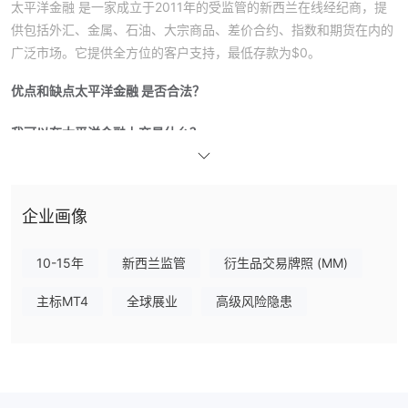
太平洋金融 是一家成立于2011年的受监管的新西兰在线经纪商，提
供包括外汇、金属、石油、大宗商品、差价合约、指数和期货在内的
广泛市场。它提供全方位的客户支持，最低存款为$0。
优点和缺点
太平洋金融 是否合法？
我可以在太平洋金融上交易什么？
太平洋金融提供外汇、金属、石油、大宗商品、差价合约、指数和期
货的经纪服务。
企业画像
账户类型
太平洋金融目前提供三种账户类型。
10-15年
新西兰监管
衍生品交易牌照 (MM)
杠杆和手续费
交易平台
主标MT4
全球展业
高级风险隐患
太平洋金融现在提供MT4。
存款和取款
交易者可以通过电汇、借记/信用卡和电子钱包进行存款和取款。存
款手续费收取费用：国内客户为2.7%+NZ$0.30，国际客户为