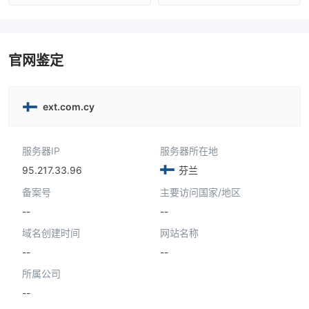
澳大利亚监管
全牌照 (MM)
澳大利亚监管
全牌照 (MM)
主标MT4
主标MT4
官网鉴定
ext.com.cy
服务器IP
服务器所在地
95.217.33.96
芬兰
备案号
主要访问国家/地区
--
--
域名创建时间
网站名称
--
--
所属公司
--