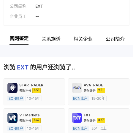
公司简称
EXT
企业员工
--
官网鉴定
关系族谱
相关企业
公司简介
浏览
EXT
的用户还浏览了..
STARTRADER
AVATRADE
8.55
9.51
天眼评分
天眼评分
ECN账户
10-15年
ECN账户
15-20年
澳大利亚监管
全牌照 (MM)
澳大利亚监管
全牌照 (MM)
主标MT4
主标MT4
VT Markets
FXT
8.62
8.67
天眼评分
天眼评分
ECN账户
10-15年
ECN账户
20年以上