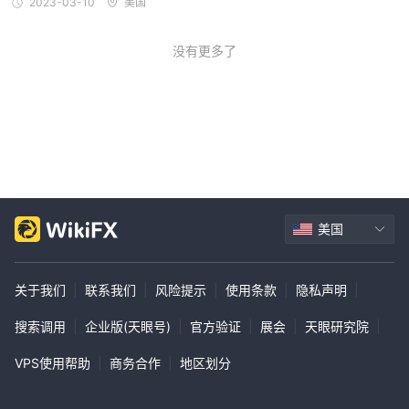
开始：在EXT的网站上点击“开始”按钮。
2023-03-10
美国
选择账户类型：选择个人或企业账户。
填写信息：提供您的姓名、电子邮件、电话号码和其他必要的详细信
没有更多了
息。
提交：点击提交按钮发送您的申请。
资金入账：存入最低所需金额（个人为10,000欧元，企业为50,000
欧元）。
开始交易：在您的账户资金到账并通过验证后，访问平台并开始交
易。
杠杆
美国
EXT声称提供100%可靠的交易和负责任的杠杆，以确保安全的外汇
体验。然而，该经纪商在其网站上没有提供不同工具的具体杠杆比
关于我们
|
联系我们
|
风险提示
|
使用条款
|
隐私声明
|
例。交易者应直接联系EXT以获取有关杠杆的详细信息。
搜索调用
|
企业版(天眼号)
|
官方验证
|
展会
|
天眼研究院
|
交易费用
EXT不收取账户维护费手续费。佣金仅适用于交易和提款。该经纪商
VPS使用帮助
|
商务合作
|
地区划分
提供主要交易所的最低费率，包括：
股票和ETF：从0.02美元