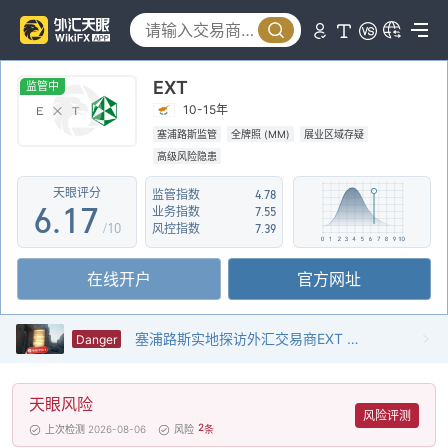
1
2
2
3
EXT
3
4
监管中
10-15年
4
5
塞浦路斯监管
全牌照 (MM)
展业区域存疑
高级风险隐患
5
0
6
天眼评分
监管指数
4.78
6
.
1
7
业务指数
7.55
/10
风控指数
7.39
7
2
8
在线开户
官方网址
8
3
9
9
4
塞浦路斯实地探访外汇交易商EXT 不存在真实展业场所
Danger
5
天眼风险
6
风险评测
2
上次检测 2026-08-06
风险
条