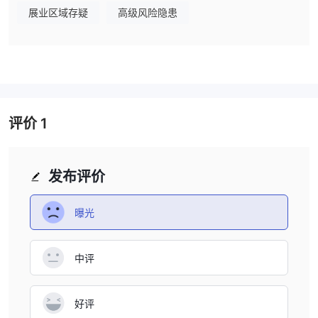
优点和缺点
展业区域存疑
高级风险隐患
EXT拥有全面的交易工具套件，包括股票、ETF、债券、期货、期
权、金属和货币。交易者可以访问多个市场，提供超过30个金融市
场和15个全球期货市场。此外，该经纪商受CySEC监管，并遵守
ESMA监管，为客户提供额外的安全和信心。
然而，网站上关于账户类型和杠杆的详细信息缺乏可能成为寻求透明
度和针对其交易需求的具体细节的人的重大缺点。此外，提款手续费
评价
1
的存在和有限的客户支持选项可能被视为不便之处。EXT的有限教育
资源可能无法满足寻求多样化学习材料的交易者。
发布评价
市场工具
EXT 提供了访问各种资产类别的广泛金融工具：
曝光
股票和ETF
：EXT的交易平台提供了对30多个全球金融市场的广泛
股票和ETF的访问。超过40,000个投资机会适合经验丰富的交易者
和新手。该平台为用户提供了必要的工具和资源，以做出明智的交易
中评
决策。
贵金属
：客户可以投资白金、黄金和白银等贵金属。贵金属是一种
好评
昂贵且难以开采的商品，被工业企业和投资者同等重视。