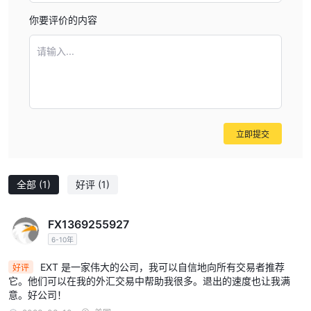
期权
：EXT提供各种标的资产的期权交易。客户可以在方便的在线
你要评价的内容
交易平台上找到、分析和交易期权，该平台配备了众多强大的工具。
货币
：EXT还提供50种货币对进行外汇交易，100%可靠的交易和负
请输入...
责任的杠杆。
期货
：客户可以交易来自全球15个市场的期货合约，涵盖从大宗商
品到债券的500多种期货品种，如芝加哥商品交易所、纽约商品交易
所或欧洲期货交易所。
基金
：EXT的对冲基金市场为交易者提供了数百种基金。
立即提交
债券
：EXT提供独特的政府和私人债券。客户通过它们可以获得有
限发行的优质债券（包括交易和非交易）。
全部
(1)
好评
(1)
账户类型
EXT为个人和企业客户提供模拟交易和实盘交易账户。然而，关于每
FX1369255927
种账户类型的特点和条件的具体细节在他们的网站上并不容易找到。
6-10年
开户流程
EXT 是一家伟大的公司，我可以自信地向所有交易者推荐
好评
使用EXT开设账户是一个简单的过程，可以在几个简单的步骤中完
它。他们可以在我的外汇交易中帮助我很多。退出的速度也让我满
意。好公司！
成：