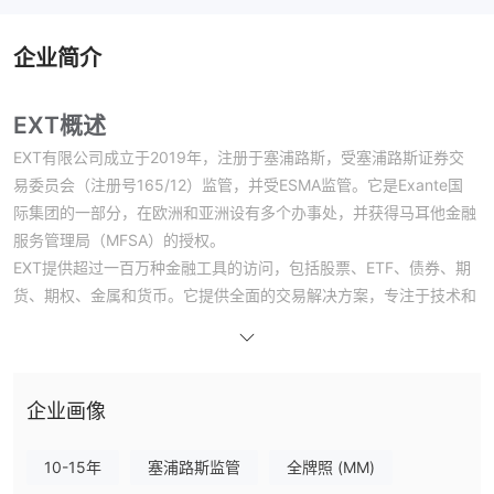
企业简介
EXT概述
EXT有限公司成立于2019年，注册于塞浦路斯，受塞浦路斯证券交
易委员会（注册号165/12）监管，并受ESMA监管。它是Exante国
际集团的一部分，在欧洲和亚洲设有多个办事处，并获得马耳他金融
服务管理局（MFSA）的授权。
EXT提供超过一百万种金融工具的访问，包括股票、ETF、债券、期
货、期权、金属和货币。它提供全面的交易解决方案，专注于技术和
全球市场准入。
监管状况
EXT有限公司受塞浦路斯证券交易委员会（CySEC）监管，属于
企业画像
ESMA监管范围。此外，它与MFSA授权的Exante有关，引入了额外
的监管监督。
10-15年
塞浦路斯监管
全牌照 (MM)