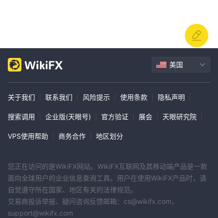
美国
关于我们
|
联系我们
|
风险提示
|
使用条款
|
隐私声明
|
搜索调用
|
企业版(天眼号)
|
官方验证
|
展会
|
天眼研究院
|
VPS使用帮助
|
商务合作
|
地区划分
您正在访问的是WikiFX网站。WikiFX互联网及其移动端产品是一款
面向全球用户的企业信息查询工具。用户在使用WikiFX产品时，请
自觉遵守所在国家、地区有关的法律规范。
交易商投诉举报、疑问咨询反馈邮箱：cs@wikifx.com，
support@wikifx.com