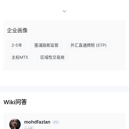
WikiFX现场调查
WikiFX现场调查团队访问了Key to Trading在塞浦路斯的办公地址，
并在现场发现了其实体办公室。
企业画像
我可以在Key to Trading上交易什么？
Key to Trading 主要专注于外汇、大宗商品、股票和指数。
2-5年
塞浦路斯监管
外汇直通牌照 (STP)
账户类型和费用
主标MT5
区域性交易商
Key to Trading 提供两种账户类型：标准账户和ECN原生账户。此
模拟账户
外，也提供
。
交易平台
Key to Trading 使用MT5作为其交易平台，适合有经验的交易者。
存款和取款
Wiki问答
银行转账、万事达
Key to Trading 接受不同类型的付款方式，如
卡、VISA和Skrill
。
mohdfazlan
1-2年