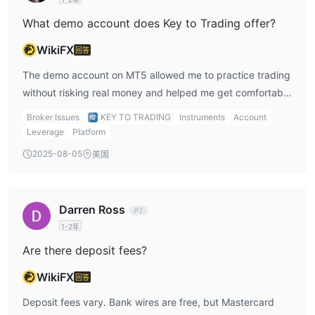
What demo account does Key to Trading offer?
WikiFX
回答
The demo account on MT5 allowed me to practice trading
without risking real money and helped me get comfortable
with their platform before going live.
Broker Issues
KEY TO TRADING
Instruments
Account
Leverage
Platform
2025-08-05
美国
Darren Ross
1-2年
Are there deposit fees?
WikiFX
回答
Deposit fees vary. Bank wires are free, but Mastercard