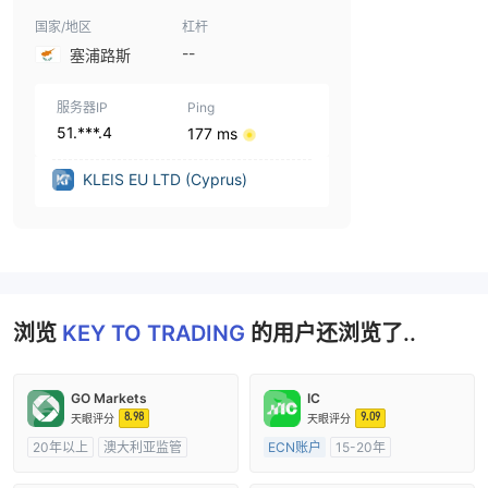
国家/地区
杠杆
--
塞浦路斯
服务器IP
Ping
51.***.4
177 ms
KLEIS EU LTD (Cyprus)
浏览
KEY TO TRADING
的用户还浏览了..
GO Markets
IC
8.98
9.09
天眼评分
天眼评分
20年以上
澳大利亚监管
ECN账户
15-20年
全牌照 (MM)
cTrader
澳大利亚监管
全牌照 (MM)