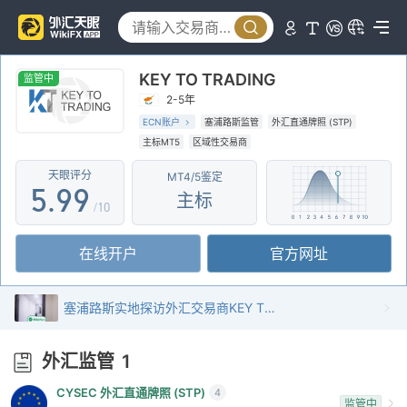
0
4
4
1
5
5
KEY TO TRADING
2
6
6
监管中
2-5年
3
7
7
ECN账户
塞浦路斯监管
外汇直通牌照 (STP)
主标MT5
区域性交易商
4
8
8
天眼评分
MT4/5鉴定
5
.
9
9
主标
/10
6
在线开户
官方网址
7
8
塞浦路斯实地探访外汇交易商KEY TO TRADING 存在真实展业场所
9
外汇监管
1
CYSEC 外汇直通牌照 (STP)
4
监管中