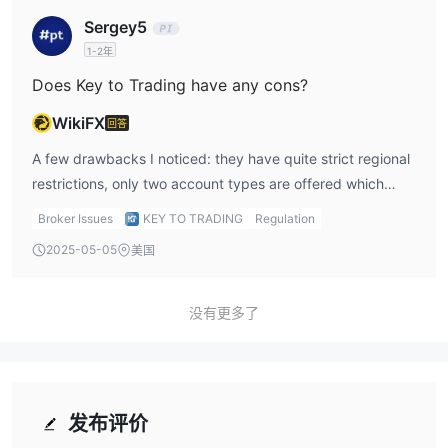
Sergey5
1-2年
Does Key to Trading have any cons?
WikiFX
回答
A few drawbacks I noticed: they have quite strict regional
restrictions, only two account types are offered which
limits choice, and there’s no clear info on leverage levels.
Broker Issues
KEY TO TRADING
Regulation
Plus, the ECN Raw account has commission fees that I
2025-05-05
美国
needed to factor into my trading costs.
没有更多了
发布评价