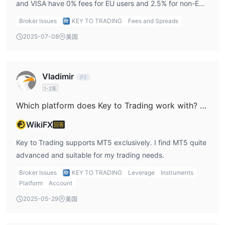
and VISA have 0% fees for EU users and 2.5% for non-EU.
Skrill charges 2.5%. I always check these before
Broker Issues
KEY TO TRADING
Fees and Spreads
depositing.
2025-07-08
美国
Vladimir
1-2年
Which platform does Key to Trading work with? MT5 or MT4?
WikiFX
回答
Key to Trading supports MT5 exclusively. I find MT5 quite
advanced and suitable for my trading needs.
Broker Issues
KEY TO TRADING
Leverage
Instruments
Platform
Account
2025-05-29
美国