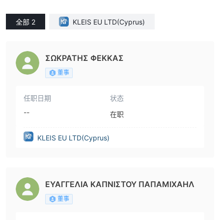
全部 2
KLEIS EU LTD(Cyprus)
ΣΩΚΡΑΤΗΣ ΦΕΚΚΑΣ
董事
任职日期
状态
--
在职
KLEIS EU LTD(Cyprus)
ΕΥΑΓΓΕΛΙΑ ΚΑΠΝΙΣΤΟΥ ΠΑΠΑΜΙΧΑΗΛ
董事